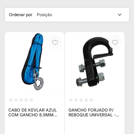
Ordenar por
Posição
CABO DE KEVLAR AZUL
GANCHO FORJADO P/
COM GANCHO 8.9MM
REBOQUE UNIVERSAL -
RUPTURA 5.400KG
IDEAL PARA JEEP WILLYS
13.500 LBS MARCA
RURAL F75 WRANGLER
KEVLAR
TROLLER