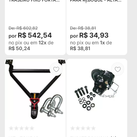
PARA GRAN VITARA,
RESISTÊNCIA - PRETA E
VITARA 1999 A 2005
VERMELHA - 4000 KG
R$ 602,82
R$ 38,81
R$ 542,54
R$ 34,93
no pix
ou em
12x
de
no pix
ou em
1x
de
R$ 50,24
R$ 38,81