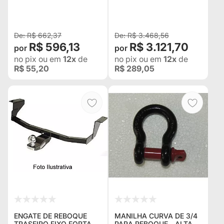
PISANTE NO PARA-
GUINCHO PRO4X
CHOQUE
COMPLETO + PESO DE
SEGURANÇA PARA CABO
DE GUINCHO+
R$ 662,37
R$ 3.468,56
R$ 596,13
R$ 3.121,70
no pix
ou em
12x
de
no pix
ou em
12x
de
R$ 55,20
R$ 289,05
ENGATE DE REBOQUE
MANILHA CURVA DE 3/4
TRASEIRO FIXO FORTAÇO
PARA REBOQUE - ALTA