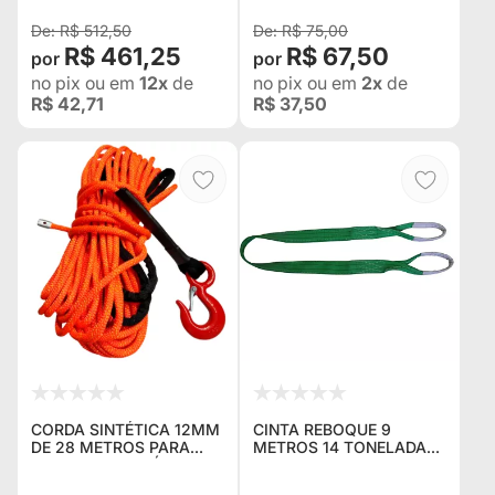
R$ 512,50
R$ 75,00
R$ 461,25
R$ 67,50
no pix
ou em
12x
de
no pix
ou em
2x
de
R$ 42,71
R$ 37,50
CORDA SINTÉTICA 12MM
CINTA REBOQUE 9
DE 28 METROS PARA
METROS 14 TONELADAS
GUINCHO DE ATÉ 12.000
REFORÇADA E LONGA
LIBRAS CERTIFICADA E
PARA SITUAÇÕES