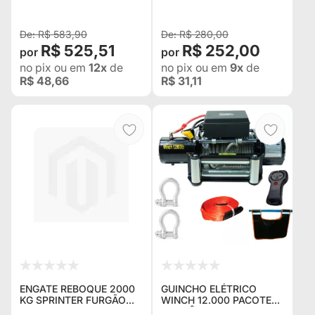
COM PROTEÇÃO UV -
EXTREMAS
COR LARANJA
R$ 583,90
R$ 280,00
R$ 525,51
R$ 252,00
no pix
ou em
12x
de
no pix
ou em
9x
de
R$ 48,66
R$ 31,11
ENGATE REBOQUE 2000
GUINCHO ELÉTRICO
KG SPRINTER FURGÃO
WINCH 12.000 PACOTE
415 2018/2019 COM
ECONÔMICO, COM 01