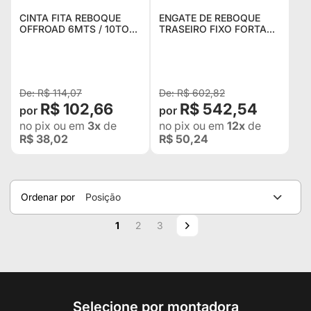
CINTA FITA REBOQUE
ENGATE DE REBOQUE
OFFROAD 6MTS / 10TON
TRASEIRO FIXO FORTAÇO
4X4 SEM GANCHO
PARA RENAULT DUSTER
GUINCHO TRILHA JEEP
WILLYS RURAL F75
TROLLER DEFENDER
R$ 114,07
R$ 602,82
R$ 102,66
R$ 542,54
no pix
ou em
3x
de
no pix
ou em
12x
de
R$ 38,02
R$ 50,24
Ordenar por
Posição
Página
Você esta lendo a pagina
Página
Página
Página
Próximo
1
2
3
Selecione por montadora