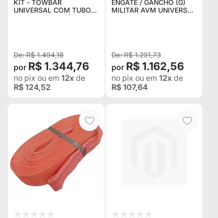
KIT - TOWBAR
ENGATE / GANCHO (G)
UNIVERSAL COM TUBO
MILITAR AVM UNIVERSAL
REFORÇADO GRÁTIS 2
- PARA JEEP, RURAL, F-
ANÍLHAS DE REBOQUE
75, LAND ROVER,
RETA COM PINO
TOYOTA BANDEIRANTE,
ROSQUEÁVEL
ENGESA E OUTROS 4X4
R$ 1.494,18
R$ 1.291,73
R$ 1.344,76
R$ 1.162,56
no pix
ou em
12x
de
no pix
ou em
12x
de
R$ 124,52
R$ 107,64