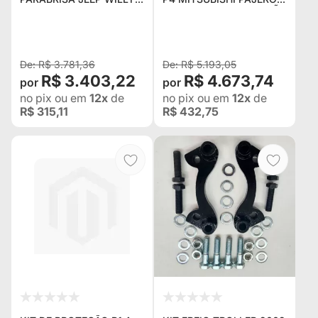
E FORD DE 3
SPORT - COM PROTEÇÃO
LIMPADORES + 2 FARÓIS
DE TANQUE
LED ANGEL EYES
TRANSFORMERS +
CORDÃO E BONÉ
R$ 3.781,36
R$ 5.193,05
R$ 3.403,22
R$ 4.673,74
no pix
ou em
12x
de
no pix
ou em
12x
de
R$ 315,11
R$ 432,75