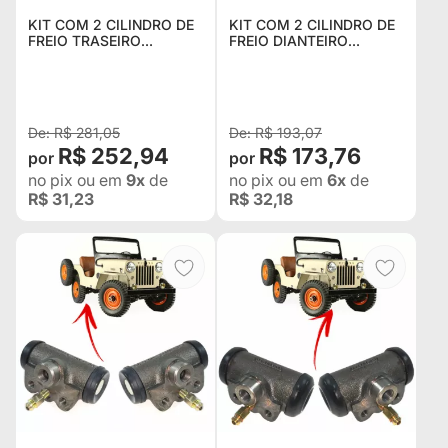
KIT COM 2 CILINDRO DE
KIT COM 2 CILINDRO DE
FREIO TRASEIRO
FREIO DIANTEIRO
ESQUERDO / DIREITO
DIREITO + ESQUERDO
PARA JIPE CBT JAVALI /
PARA RURAL E JEEP
F-75 / VERANEIO / AERO
WILLYS CJ5 / CJ6 1955
WILLYS / ITAMARATY
EM DIANTE - 649948 / 64
R$ 281,05
R$ 193,07
R$ 252,94
R$ 173,76
no pix
ou em
9x
de
no pix
ou em
6x
de
R$ 31,23
R$ 32,18