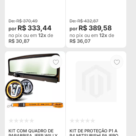
ANILHAS ANILHA
DE AÇO CARBONO 5/8 +
(MANILHA) DE AÇO 3/4 +
CAPA PARA FAROL +
CORDÃO CHAVEIRO E
CORDÃO CHAVEIRO E
BONÉ
BONÉ
R$ 370,49
R$ 432,87
R$ 333,44
R$ 389,58
no pix
ou em
12x
de
no pix
ou em
12x
de
R$ 30,87
R$ 36,07
KIT COM QUADRO DE
KIT DE PROTEÇÃO P1 A
PARABRISA JEEP WILLYS
P4 MITSUBISHI PAJERO