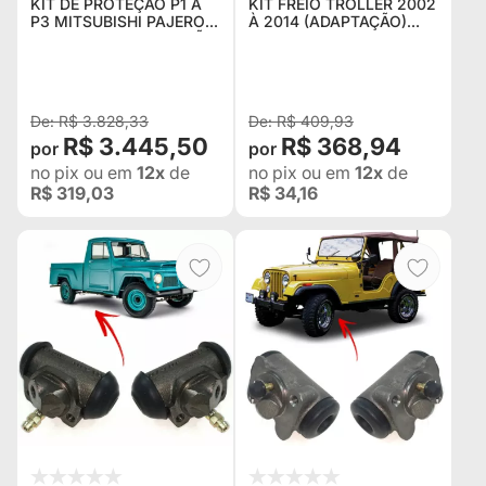
KIT DE PROTEÇÃO P1 A
KIT FREIO TROLLER 2002
P3 MITSUBISHI PAJERO
À 2014 (ADAPTAÇÃO)
SPORT - SEM PROTEÇÃO
PINÇAS DE TOYOTA
DE TANQUE
BANDEIRANTE NO
TROLLER
R$ 3.828,33
R$ 409,93
R$ 3.445,50
R$ 368,94
no pix
ou em
12x
de
no pix
ou em
12x
de
R$ 319,03
R$ 34,16