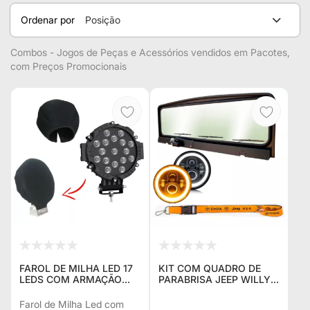
Ordenar por
Posição
Combos - Jogos de Peças e Acessórios vendidos em Pacotes,
com Preços Promocionais
FAROL DE MILHA LED 17
KIT COM QUADRO DE
LEDS COM ARMAÇÃO
PARABRISA JEEP WILLYS
PRETA 17,5CM + CAPA EM
E FORD DE 3
NEOPRENE KIT / COMBO
LIMPADORES + 2 FARÓIS
Farol de Milha Led com