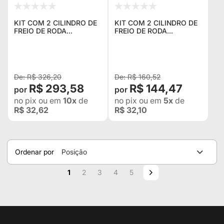
KIT COM 2 CILINDRO DE
KIT COM 2 CILINDRO DE
FREIO DE RODA
FREIO DE RODA
TRASEIRO DIREITO E
DIANTEIRO DIREITO E
ESQUERDO PARA JEEP
ESQUERDO PARA JEEP
WILLYS MB, GPW, M38,
WILLYS MB, GPW, M38,
CJ2A, CJ3A E CJ3B -
CJ2A, CJ3A E CJ3B -
03695
8073
R$ 326,20
R$ 160,52
R$ 293,58
R$ 144,47
no pix
ou em
10x
de
no pix
ou em
5x
de
R$ 32,62
R$ 32,10
Ordenar por
Posição
Página
Você esta lendo a pagina
Página
Página
Página
Página
Página
Próximo
1
2
3
4
5