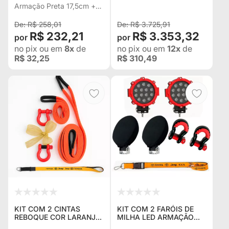
-
LED ANGEL EYES +
Armação Preta 17,5cm +
CORDÃO E BONÉ
Capa em Neoprene
R$ 258,01
R$ 3.725,91
R$ 232,21
R$ 3.353,32
no pix
ou em
8x
de
no pix
ou em
12x
de
R$ 32,25
R$ 310,49
KIT COM 2 CINTAS
KIT COM 2 FARÓIS DE
REBOQUE COR LARANJA
MILHA LED ARMAÇÃO
DE 6 E 3 METROS + 2
VERMELHA + 2 ANILHA