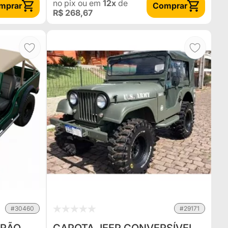
no pix
ou em
12x
de
mprar
Comprar
R$ 268,67
#30460
#29171