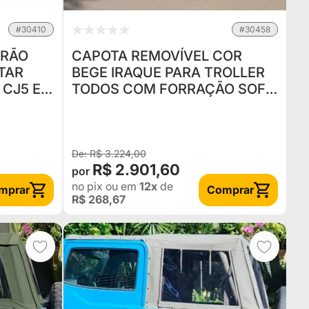
#30410
#30458
ERÃO
CAPOTA REMOVÍVEL COR
ITAR
BEGE IRAQUE PARA TROLLER
 CJ5 E
TODOS COM FORRAÇÃO SOFT
L
TOP ISOLAMENTO TÉRMICO
R$ 3.224,00
R$ 2.901,60
no pix
ou em
12x
de
mprar
Comprar
R$ 268,67