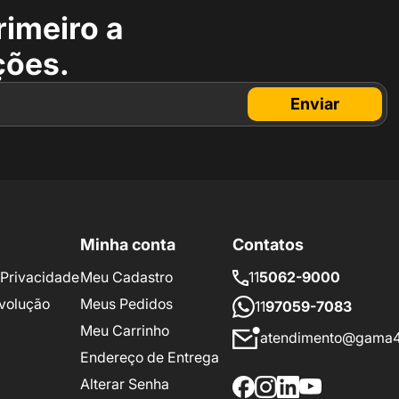
rimeiro a
ções.
Enviar
Minha conta
Contatos
e Privacidade
Meu Cadastro
11
5062-9000
volução
Meus Pedidos
11
97059-7083
Meu Carrinho
atendimento@gama4
Endereço de Entrega
Alterar Senha