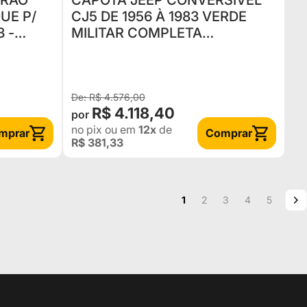
ERÃO
CAPOTA JEEP CONVERSÍVEL
QUE P/
CJ5 DE 1956 À 1983 VERDE
3 -
MILITAR COMPLETA
ACOMPANHA PORTAS E
JANELAS
R$ 4.576,00
R$ 4.118,40
no pix
ou em
12x
de
mprar
Comprar
R$ 381,33
Página
Você esta lendo a pagina
Página
Página
Página
Página
P
P
1
2
3
4
5