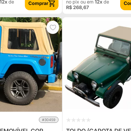
12x
de
no pix
ou em
12x
de
Comprar
Co
R$ 268,67
#30459