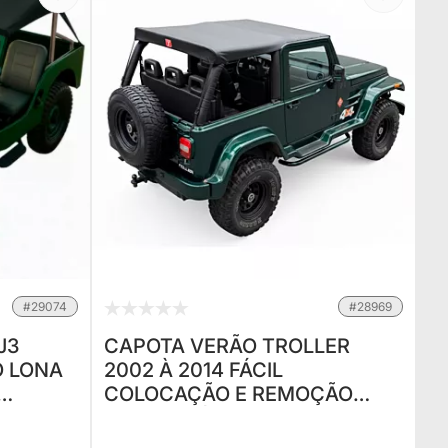
#29074
#28969
J3
CAPOTA VERÃO TROLLER
O LONA
2002 À 2014 FÁCIL
COLOCAÇÃO E REMOÇÃO
CONVERSÍVEL EM 30
SEGUNDOS