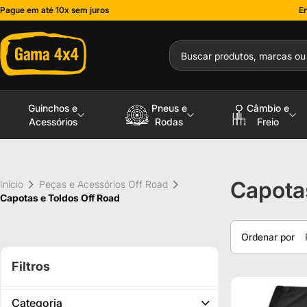
Pague em até 10x sem juros
En
Guinchos e
Pneus e
Câmbio e
Acessórios
Rodas
Freio
Capota
Início
Peças e Acessórios Off Road
Capotas e Toldos Off Road
Ordenar por
Filtros
Categoria