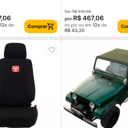
R$ 518,96
7,06
R$ 467,06
12x
de
no pix
ou em
12x
de
Comprar
Co
R$ 43,25