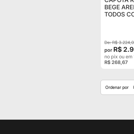
CAPOTA R
BEGE ARE
TODOS C
TOP ISOL
R$ 3.224,
R$ 2.
no pix
ou em
R$ 268,67
Ordenar por