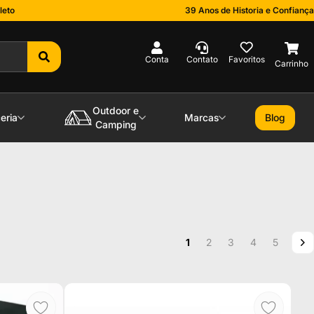
leto
39 Anos de Historia e Confiança
0
Outdoor e
eria
Marcas
Blog
Camping
Página
Você esta lendo a pagina
Página
Página
Página
Página
P
P
1
2
3
4
5