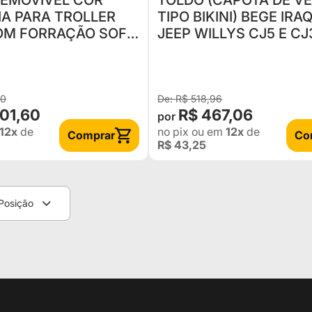
EMOVÍVEL COR
TOLDO (CAPOTA DE V
IA PARA TROLLER
TIPO BIKINI) BEGE IRA
OM FORRAÇÃO SOFT
JEEP WILLYS CJ5 E CJ
AMENTO TÉRMICO
ESTILO ORIGINAL
00
R$ 518,96
901,60
R$ 467,06
12x
de
no pix
ou em
12x
de
Comprar
Co
R$ 43,25
Posição