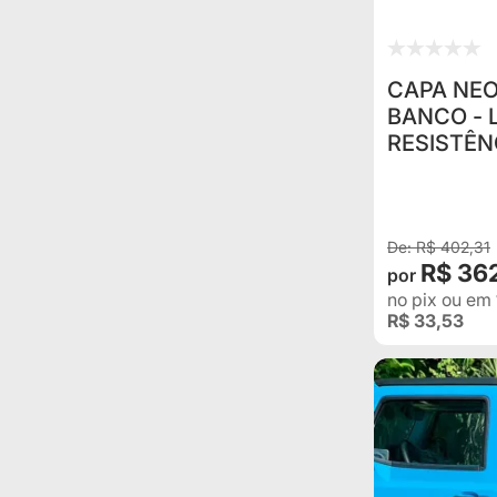
CAPA NE
BANCO - 
RESISTÊN
PROTEGE
R$ 402,31
R$ 36
no pix
ou em
R$ 33,53