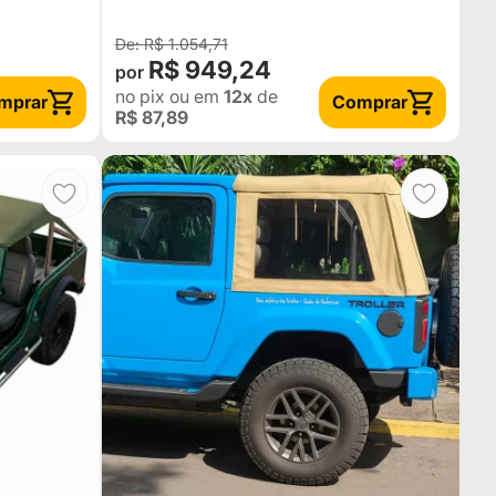
R$ 1.054,71
R$ 949,24
no pix
ou em
12x
de
mprar
Comprar
R$ 87,89