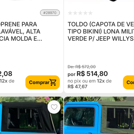
#28970
OPRENE PARA
TOLDO (CAPOTA DE V
LAVÁVEL, ALTA
TIPO BIKINI) LONA MIL
CIA MOLDA E
VERDE P/ JEEP WILLYS
 O BANCO
CJ3 - ESTILO ORIGINA
R$ 572,00
2,08
R$ 514,80
12x
de
no pix
ou em
12x
de
Comprar
Co
R$ 47,67