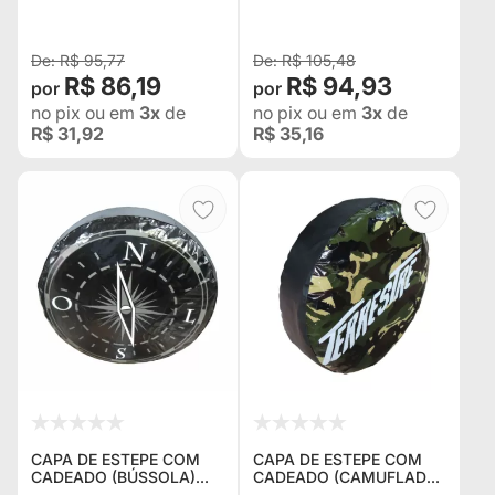
LAND ROVER E PAJERO -
PNEUS 245 OU ACIMA
PNEUS 245 OU ACIMA
R$ 95,77
R$ 105,48
R$ 86,19
R$ 94,93
no pix
ou em
3x
de
no pix
ou em
3x
de
R$ 31,92
R$ 35,16
CAPA DE ESTEPE COM
CAPA DE ESTEPE COM
CADEADO (BÚSSOLA)
CADEADO (CAMUFLADA)
ORIGINAL TROLLER,
ORIGINAL TROLLER,