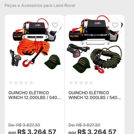
Peças e Acessórios para Land Rover
GUINCHO ELÉTRICO
GUINCHO ELÉTRICO
WINCH 12.000LBS / 5400
WINCH 12.000LBS / 5400
KG. C/ CORDA NAVAL
KG. C/ CORDA NAVAL
LARANJA + CONTROLE
VERDE + CONTROLE P/
P/ JEEP RURAL F75
JEEP RURAL F75
TROLLER TOYOTA
TROLLER TOYOTA
BANDEIRA
BANDEIRANT
R$ 3.627,30
R$ 3.627,30
R$ 3.264,57
R$ 3.264,57