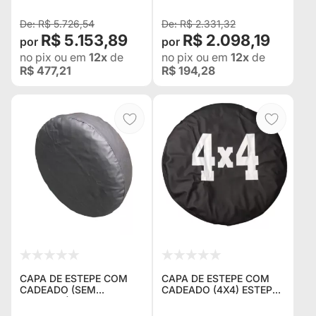
TRITON + BRINDES CAPA
DE GUINCHO E
R$ 5.726,54
R$ 2.331,32
R$ 5.153,89
R$ 2.098,19
no pix
ou em
12x
de
no pix
ou em
12x
de
R$ 477,21
R$ 194,28
CAPA DE ESTEPE COM
CAPA DE ESTEPE COM
CADEADO (SEM
CADEADO (4X4) ESTEPE
ESTAMPA) PARA ESTEPE
ORIGINAL TROLLER,
ORIGINAL TROLLER,
LAND ROVER E PAJERO –