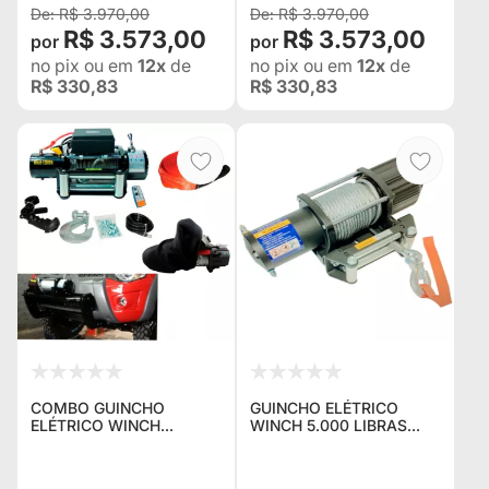
L200 HILUX BAND
BANDEIRANTES
R$ 3.970,00
R$ 3.970,00
Jeep Rural F75 Troller
Jeep Rural F75 Troller
R$ 3.573,00
R$ 3.573,00
L200 Hilux Bandeirante
L200 Hilux Bandeirante
no pix
ou em
12x
de
no pix
ou em
12x
de
R$ 330,83
R$ 330,83
COMBO GUINCHO
GUINCHO ELÉTRICO
ELÉTRICO WINCH
WINCH 5.000 LIBRAS
12.000LBS / 5400KG +
IDEAL PARA GAIOLAS E
MESA EXTERNA PARA
PLATAFORMAS AUTO
MITSUBISHI L-200
SOCORRO