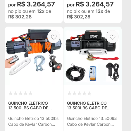
R$ 3.264,57
R$ 3.264,57
no pix
ou em
12x
de
no pix
ou em
12x
de
R$ 302,28
R$ 302,28
GUINCHO ELÉTRICO
GUINCHO ELÉTRICO
13.500LBS CABO DE
13.500LBS CABO DE
KEVLAR 10,9 MM
KEVLAR PRETO 10 MM
CARBON U.S.A. C/ 2
C/2 CONTROLES P/ JEEP
Guincho Elétrico 13.500lbs
Guincho Elétrico 13.500lbs
CONTROLES P/ JEEP
RURAL F75 TROLLER
Cabo de Kevlar Carbon
Cabo de Kevlar Carbon
RURAL F75 TROLLER
L200 HILUX
Sweden c/ 2 Controles p/
U.S.A. c/ 2 Controles p/