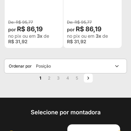
LAND ROVER, PAJERO –
LAND ROVER, PAJERO
PNEUS 245 OU ACIMA
PNEUS MEDIDA 245 OU
ACIMA
R$ 95,77
R$ 95,77
R$ 86,19
R$ 86,19
no pix
ou em
3x
de
no pix
ou em
3x
de
R$ 31,92
R$ 31,92
Ordenar por
Posição
Página
Você esta lendo a pagina
Página
Página
Página
Página
Página
Próximo
1
2
3
4
5
Selecione por montadora