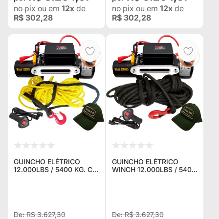
no pix
ou em
12x
de
no pix
ou em
12x
de
R$ 302,28
R$ 302,28
GUINCHO ELÉTRICO
GUINCHO ELÉTRICO
12.000LBS / 5400 KG. C/
WINCH 12.000LBS / 5400
CORDA NAVAL AMARELA
KG. C/ CORDA NAVAL
+ CONTROLE P/ JEEP
PRETA + CONTROLE P/
RURAL F75 TROLLER
JEEP RURAL F75
TOYOTA BANDEIRANTE
TROLLER TOYOTA
BANDEIRANT
R$ 3.627,30
R$ 3.627,30