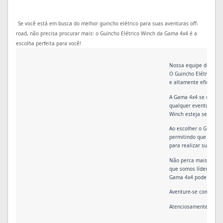
Se você está em busca do melhor guincho elétrico para suas aventuras off-
road, não precisa procurar mais: o Guincho Elétrico Winch da Gama 4x4 é a
escolha perfeita para você!
Nossa equipe de engen
O Guincho Elétrico Win
e altamente eficiente
A Gama 4x4 se orgulha 
qualquer eventualidad
Winch esteja sempre pr
Ao escolher o Guincho
permitindo que você su
para realizar suas ma
Não perca mais tempo
que somos líderes no 
Gama 4x4 pode oferece
Aventure-se com confi
Atenciosamente, A eq