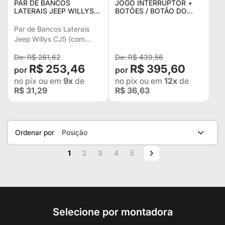
PAR DE BANCOS
JOGO INTERRUPTOR +
LATERAIS JEEP WILLYS
BOTÕES / BOTÃO DO
CJ5 (COM LONA DA
PAINEL AFOGADOR COM
CAPOTA E ESPUMA
CABO / LUZ INTERNA /
Par de Bancos Laterais
NÁUTICA)
LIMPADOR DO PARA-
Jeep Willys CJ5 (com
BRISA / FAROL DE MILHA
Lona da capota e espuma
P
R$ 281,62
R$ 439,56
náutica)
R$ 253,46
R$ 395,60
no pix
ou em
9x
de
no pix
ou em
12x
de
R$ 31,29
R$ 36,63
Ordenar por
Posição
Página
Você esta lendo a pagina
Página
Página
Página
Página
Página
Próximo
1
2
3
4
5
Selecione por montadora