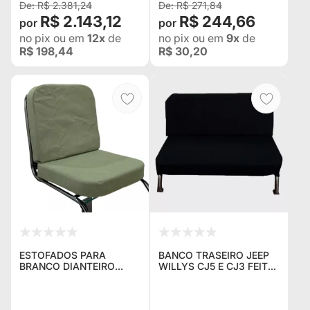
R$ 2.381,24
R$ 271,84
R$ 2.143,12
R$ 244,66
no pix
ou em
12x
de
no pix
ou em
9x
de
R$ 198,44
R$ 30,20
ESTOFADOS PARA
BANCO TRASEIRO JEEP
BRANCO DIANTEIRO
WILLYS CJ5 E CJ3 FEITO
MILITAR PARA JEEP
EM COURVIN
WILLYS / RURAL / F-75
ECOLÓGICO PRETO
COM FORRAÇÃO EM