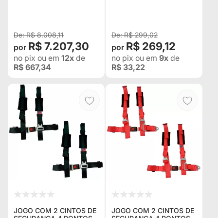
SUPORTE UNIVERSAL
VEÍCULOS) COR VERDE
IMPORTADO (GAIOLAS,
JEEP, BUGY)
R$ 8.008,11
R$ 299,02
R$ 7.207,30
R$ 269,12
no pix
ou em
12x
de
no pix
ou em
9x
de
R$ 667,34
R$ 33,22
JOGO COM 2 CINTOS DE
JOGO COM 2 CINTOS DE