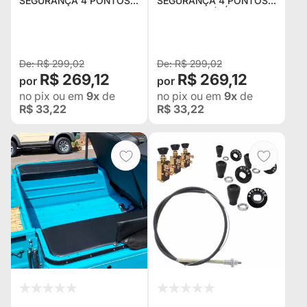
SEGURANÇA 4 PONTOS
SEGURANÇA 4 PONTOS
UNIVERSAL PRETO
UNIVERSAL (VÁRIOS
IMPORTADO (GAIOLAS,
VEÍCULOS) COR
JEEP, BUGY)
VERMELHO IMPORTADO
(GAIOLAS, JEEP, BUGY)
R$ 299,02
R$ 299,02
R$ 269,12
R$ 269,12
no pix
ou em
9x
de
no pix
ou em
9x
de
R$ 33,22
R$ 33,22