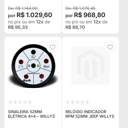
LONA VERDE (SEM
ARMAÇÃO)
R$ 1.144,00
R$ 1.076,45
R$ 1.029,60
R$ 968,80
no pix
ou em
12x
de
no pix
ou em
12x
de
R$ 95,33
R$ 89,70
SINALEIRA 52MM
RELÓGIO INDICADOR
ELÉTRICA 4×4 – WILLYS
RPM 52MM JEEP WILLYS