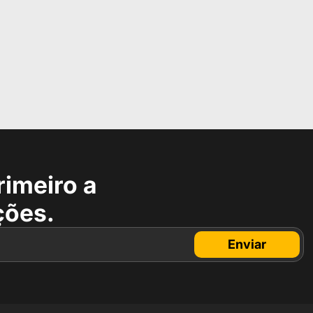
rimeiro a
ções.
Enviar