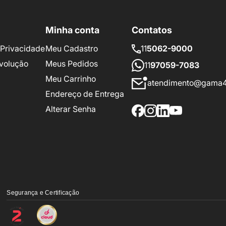
Minha conta
Contatos
e Privacidade
Meu Cadastro
11
5062-9000
volução
Meus Pedidos
11
97059-7083
Meu Carrinho
atendimento@gama4
Endereço de Entrega
Alterar Senha
Segurança e Certificação