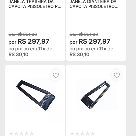
JANELA TRASEIRA DA
JANELA DIANTEIRA DA
CAPOTA PISSOLETRO P/
CAPOTA PISSOLETRO
JEEP CJ5 LADO
PARA CJ-5 NA COR
MOTORISTA NA COR
PRETA ( JÁ COM MOLA )
PRETA ( JÁ COM MOLA )
LADO PASSAGEIRO
R$ 331,08
R$ 331,08
R$ 297,97
R$ 297,97
no pix
ou em
11x
de
no pix
ou em
11x
de
R$ 30,10
R$ 30,10