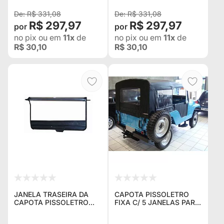
R$ 331,08
R$ 331,08
R$ 297,97
R$ 297,97
no pix
ou em
11x
de
no pix
ou em
11x
de
R$ 30,10
R$ 30,10
JANELA TRASEIRA DA
CAPOTA PISSOLETRO
CAPOTA PISSOLETRO
FIXA C/ 5 JANELAS PARA
PARA JEEP WILLYS CJ3
JEEP WILLYS CJ5 ANOS
LADO PASSAGEIRO NA
DE 1955 À 1983 COR