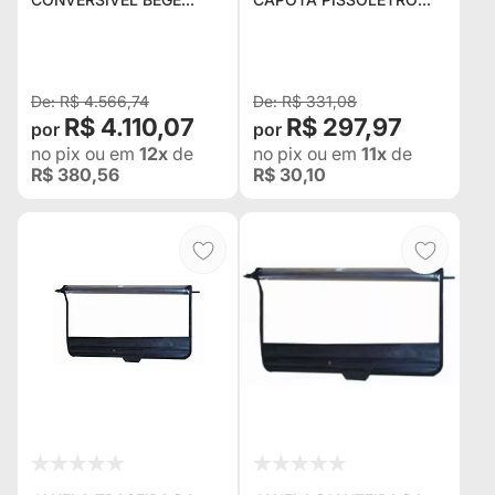
IRAQUE P/ JEEP WILLYS
PARA CJ-5 LADO
CJ3A DE 50 Á 52
MOTORISTA NA COR
PRETA ( JÁ COM MOLA )
R$ 4.566,74
R$ 331,08
R$ 4.110,07
R$ 297,97
no pix
ou em
12x
de
no pix
ou em
11x
de
R$ 380,56
R$ 30,10