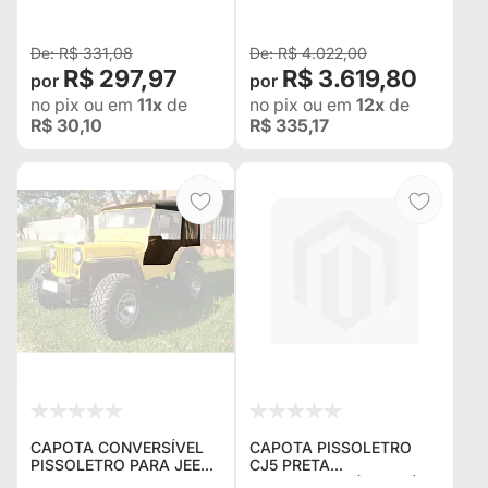
COR PRETA ( JÁ COM
PRETA
MOLA )
R$ 331,08
R$ 4.022,00
R$ 297,97
R$ 3.619,80
no pix
ou em
11x
de
no pix
ou em
12x
de
R$ 30,10
R$ 335,17
CAPOTA CONVERSÍVEL
CAPOTA PISSOLETRO
PISSOLETRO PARA JEEP
CJ5 PRETA
WILLYS 1951
CONVERSIVEL(USADA)