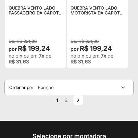
QUEBRA VENTO LADO
QUEBRA VENTO LADO
PASSAGEIRO DA CAPOTA
MOTORISTA DA CAPOTA
PISSOLETRO JEEP CJ5
PISSOLETRO PARA JEEP
CJ5
R$ 221,38
R$ 221,38
R$ 199,24
R$ 199,24
no pix
ou em
7x
de
no pix
ou em
7x
de
R$ 31,63
R$ 31,63
Ordenar por
Posição
Página
Você esta lendo a pagina
Página
Página
Próximo
1
2
Selecione por montadora