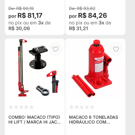
R$ 90,19
R$ 93,62
R$ 81,17
R$ 84,26
no pix
ou em
3x
de
no pix
ou em
3x
de
R$ 30,06
R$ 31,21
COMBO: MACACO (TIPO)
MACACO 6 TONELADAS
HI LIFT / MARCA HI JACK
HIDRÁULICO COM
1,50 MTS + SUPORTE
REGULAGEM DE ALTURA
UNIVERSAL PARA
IDEAL PARA TOYOTA