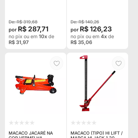
VEÍCULO 2 TONELADAS +
BRINDE 1 CHAVE DE
RODA
R$ 319,68
R$ 140,26
R$ 287,71
R$ 126,23
no pix
ou em
10x
de
no pix
ou em
4x
de
R$ 31,97
R$ 35,06
MACACO JACARÉ NA
MACACO (TIPO) HI LIFT /
COR VERMELHA
MARCA HI JACK 1,20