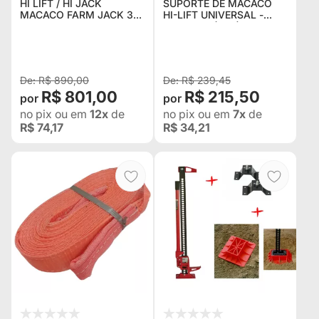
HI LIFT / HI JACK
SUPORTE DE MACACO
MACACO FARM JACK 3
HI-LIFT UNIVERSAL -
TON 60 POL 1,50 CM OFF
MACERAL (PAR)
ROAD
R$ 890,00
R$ 239,45
R$ 801,00
R$ 215,50
no pix
ou em
12x
de
no pix
ou em
7x
de
R$ 74,17
R$ 34,21