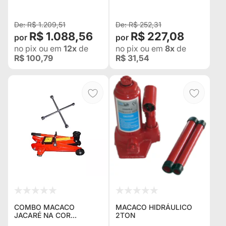
MACACO HI-LIFT -
BANDEIRANTE, F 350,
FIXAÇÃO NO ESTEPE
DODGE RAM, E JEEP BIG
FOOT
R$ 1.209,51
R$ 252,31
R$ 1.088,56
R$ 227,08
no pix
ou em
12x
de
no pix
ou em
8x
de
R$ 100,79
R$ 31,54
COMBO MACACO
MACACO HIDRÁULICO
JACARÉ NA COR
2TON
VERMELHA PARA