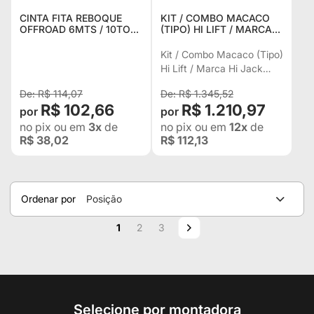
CINTA FITA REBOQUE
KIT / COMBO MACACO
OFFROAD 6MTS / 10TON
(TIPO) HI LIFT / MARCA
4X4 SEM GANCHO
HI JACK 1,50 MTS +
GUINCHO TRILHA JEEP
SUPORTE + BASE
Kit / Combo Macaco (Tipo)
WILLYS RURAL F75
Hi Lift / Marca Hi Jack
TROLLER DEFENDER
1,50 mts + Suporte + Base
R$ 114,07
R$ 1.345,52
R$ 102,66
R$ 1.210,97
no pix
ou em
3x
de
no pix
ou em
12x
de
R$ 38,02
R$ 112,13
Ordenar por
Posição
Página
Você esta lendo a pagina
Página
Página
Página
Próximo
1
2
3
Selecione por montadora