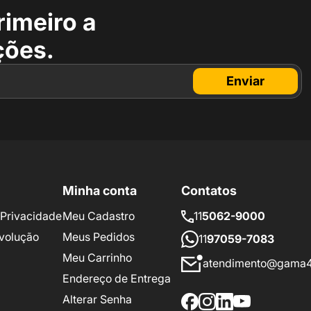
rimeiro a
ções.
Enviar
Minha conta
Contatos
e Privacidade
Meu Cadastro
11
5062-9000
volução
Meus Pedidos
11
97059-7083
Meu Carrinho
atendimento@gama4
Endereço de Entrega
Alterar Senha