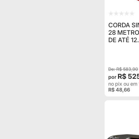
CORDA SI
28 METRO
DE ATÉ 12
CERTIFIC
PROTEÇÃO UV - 
LARANJA
R$ 583,90
R$ 52
no pix
ou em
R$ 48,66