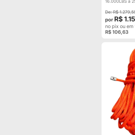
16.000LBS a 
R$ 1.279,5
R$ 1.1
no pix
ou em
R$ 106,63