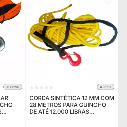
#30296
#26711
LAR
CORDA SINTÉTICA 12 MM COM
NCHO
28 METROS PARA GUINCHO
S
DE ATÉ 12.000 LIBRAS
CERTIFICADA E COM
PROTEÇÃO UV - COR