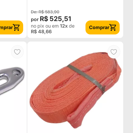
AMARELO
R$ 583,90
R$ 525,51
no pix
ou em
12x
de
mprar
Comprar
R$ 48,66