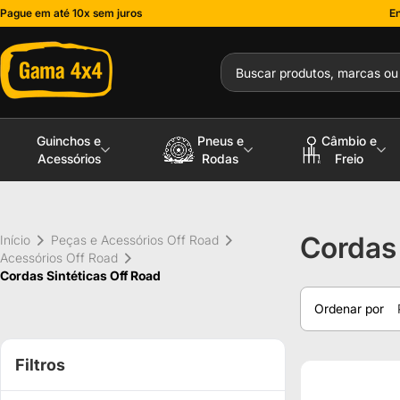
Pague em até 10x sem juros
En
Guinchos e
Pneus e
Câmbio e
Acessórios
Rodas
Freio
Cordas 
Início
Peças e Acessórios Off Road
Acessórios Off Road
Cordas Sintéticas Off Road
Ordenar por
Filtros