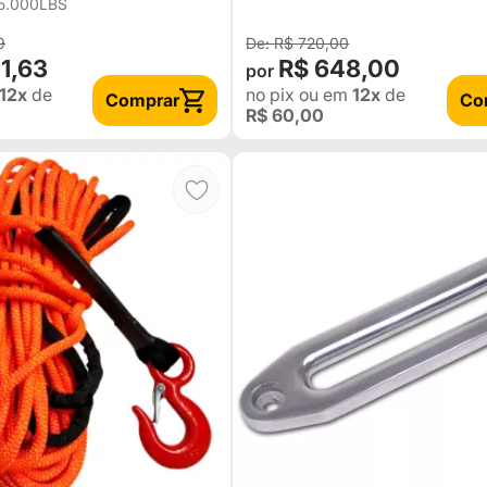
25.000LBS
9
R$ 720,00
51,63
R$ 648,00
12x
de
no pix
ou em
12x
de
Comprar
Co
R$ 60,00