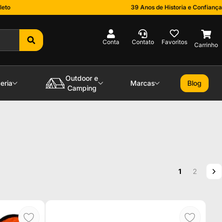
leto
39 Anos de Historia e Confiança
0
Outdoor e
eria
Marcas
Blog
Camping
Página
Você esta le
Página
P
P
1
2