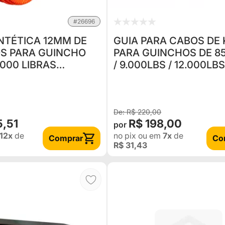
#26696
NTÉTICA 12MM DE
GUIA PARA CABOS DE
S PARA GUINCHO
PARA GUINCHOS DE 8
.000 LIBRAS
/ 9.000LBS / 12.000LBS
ADA E COM
13.000LBS / 16.000LBS
COR
R$ 220,00
5,51
R$ 198,00
12x
de
no pix
ou em
7x
de
Comprar
Co
R$ 31,43