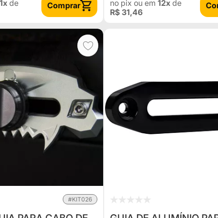
1x
de
no pix
ou em
12x
de
Comprar
Co
R$ 31,46
#KIT026