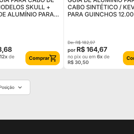
IA PARA CABO DE
GUIA DE ALUMÍNIO PA
CABO SINTÉTICO / KE
E ALUMÍNIO PARA
PARA GUINCHOS 12.000LBS Á
KEVLAR
20.000
R$ 182,97
8,68
R$ 164,67
12x
de
no pix
ou em
6x
de
Comprar
Co
R$ 30,50
Posição