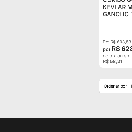
COMBO GU
KEVLAR MODELOS SKULL +
GANCHO D
CABO DE 
R$ 698,53
R$ 62
no pix
ou em
R$ 58,21
Ordenar por