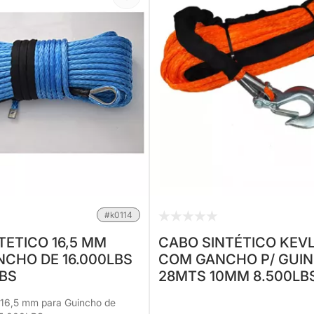
#k0114
TETICO 16,5 MM
CABO SINTÉTICO KEV
NCHO DE 16.000LBS
COM GANCHO P/ GUI
LBS
28MTS 10MM 8.500LB
12.000LBS 13.500LBS -
 16,5 mm para Guincho de
LARANJA