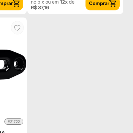
no pix
ou em
12x
de
mprar
Comprar
R$ 37,16
#21722