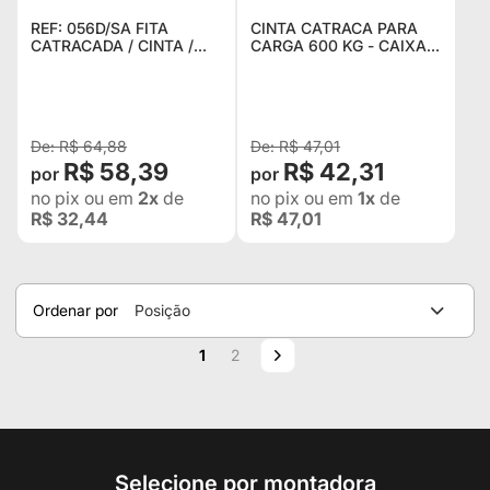
REF: 056D/SA FITA
CINTA CATRACA PARA
CATRACADA / CINTA /
CARGA 600 KG - CAIXA
REBOQUE / CORDA -
COM 1 UNIDADE
2,5CM X 5MTS
R$ 64,88
R$ 47,01
R$ 58,39
R$ 42,31
no pix
ou em
2x
de
no pix
ou em
1x
de
R$ 32,44
R$ 47,01
Ordenar por
Posição
Página
Você esta lendo a pagina
Página
Página
Próximo
1
2
Selecione por montadora