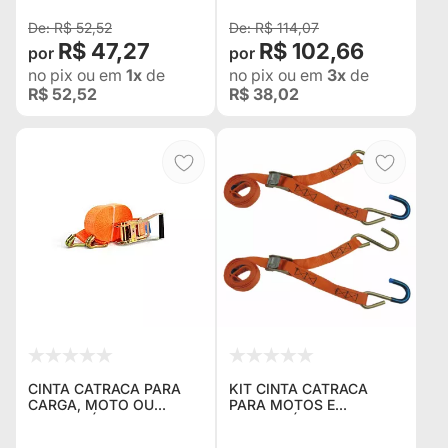
R$ 52,52
R$ 114,07
R$ 47,27
R$ 102,66
no pix
ou em
1x
de
no pix
ou em
3x
de
R$ 52,52
R$ 38,02
CINTA CATRACA PARA
KIT CINTA CATRACA
CARGA, MOTO OU
PARA MOTOS E
QUADRICÍCLO 900
QUADRICÍCLO
KILOS, RESISTENTE 4
CONTENDO 2 CINTAS