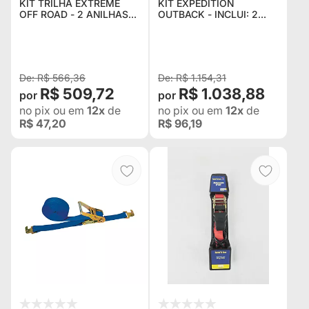
KIT TRILHA EXTREME
KIT EXPEDITION
OFF ROAD - 2 ANILHAS
OUTBACK - INCLUI: 2
GRANDES- 1 ANILHA
CINTAS CATRACAS /
MÉDIA - 2 CINTAS - 1
CINTA REBOQUE / 2
BOLSA DE FERRAMENTAS
ANILHAS / GALÃO 20L /
- 2 CINT
CABO DE BATERIA /
CAIXA DE
R$ 566,36
R$ 1.154,31
R$ 509,72
R$ 1.038,88
no pix
ou em
12x
de
no pix
ou em
12x
de
R$ 47,20
R$ 96,19