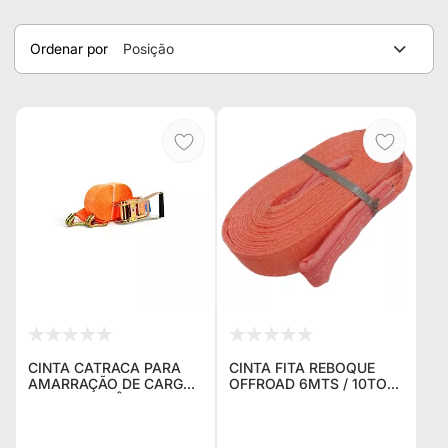
Ordenar por
Posição
CINTA CATRACA PARA
CINTA FITA REBOQUE
AMARRAÇÃO DE CARGA,
OFFROAD 6MTS / 10TON
ALTA RESISTÊNCIA 1.000
4X4 SEM GANCHO
KILOS, COMPRIMENTO 6
GUINCHO TRILHA JEEP
METROS
WILLYS RURAL F75
TROLLER DEFENDER