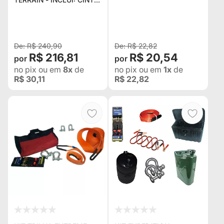
CATRACA / CINTA
REBOQUE / ANILHA /
COMPRESSOR / CABO DE
B
R$ 240,90
R$ 22,82
R$ 216,81
R$ 20,54
no pix
ou em
8x
de
no pix
ou em
1x
de
R$ 30,11
R$ 22,82