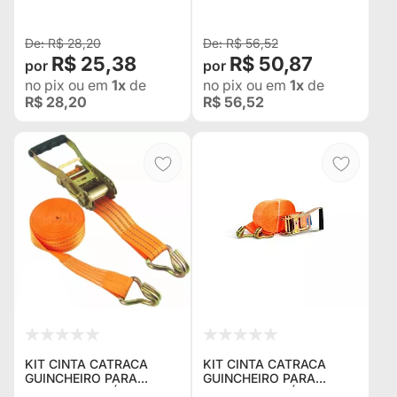
METROS DE
CATRACA COM
COMPRIMENTO
GANCHOS DE FIXAÇÃO
RESISTÊNCIA 600 KG
R$ 28,20
R$ 56,52
R$ 25,38
R$ 50,87
no pix
ou em
1x
de
no pix
ou em
1x
de
R$ 28,20
R$ 56,52
KIT CINTA CATRACA
KIT CINTA CATRACA
GUINCHEIRO PARA
GUINCHEIRO PARA
PRENDER O VEÍCULO NA
PRENDER O VEÍCULO NA