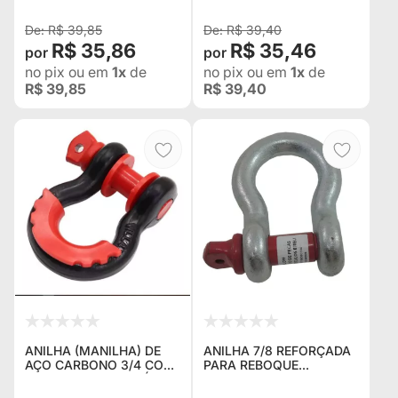
R$ 39,85
R$ 39,40
R$ 35,86
R$ 35,46
no pix
ou em
1x
de
no pix
ou em
1x
de
R$ 39,85
R$ 39,40
ANILHA (MANILHA) DE
ANILHA 7/8 REFORÇADA
AÇO CARBONO 3/4 COM
PARA REBOQUE
PROTETOR ANTI RUÍDO
VERMELHO E PRATA
PARA TROLLER JEEP E
GALVANIZADA.