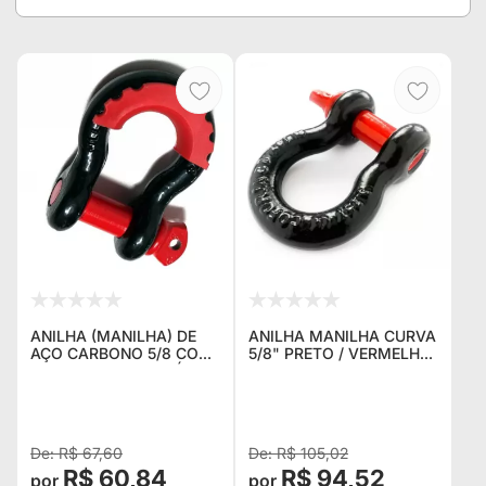
ANILHA (MANILHA) DE
ANILHA MANILHA CURVA
AÇO CARBONO 5/8 COM
5/8" PRETO / VERMELHO
PROTETOR ANTI RUÍDO
REFORÇADA C/ PINO
PARA TROLLER JEEP E
ROSCADO 4X4 OFF ROAD
PICAPES
P/ CINTA REBOQUE E
PONTO DE ANCORAGEM
R$ 67,60
R$ 105,02
R$ 60,84
R$ 94,52