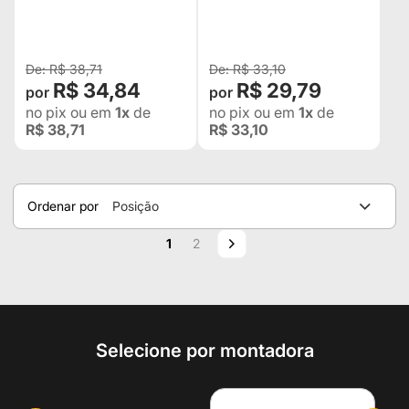
GALVANIZADA.
GALVANIZADA.
R$ 38,71
R$ 33,10
R$ 34,84
R$ 29,79
no pix
ou em
1x
de
no pix
ou em
1x
de
R$ 38,71
R$ 33,10
Ordenar por
Posição
Página
Você esta lendo a pagina
Página
Página
Próximo
1
2
Selecione por montadora