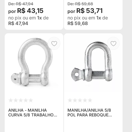
R$ 47,94
R$ 59,68
R$ 43,15
R$ 53,71
no pix
ou em
1x
de
no pix
ou em
1x
de
R$ 47,94
R$ 59,68
ANILHA - MANILHA
MANILHA/ANILHA 5/8
CURVA 5/8 TRABALHO
POL PARA REBOQUE
DE CARGA 2 TONELADAS
JEEP WILLYS RURAL F-75
PINO ROSQUEADO
TROLLER DEFENDER