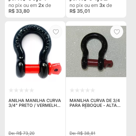
no pix
ou em
2x
de
no pix
ou em
3x
de
R$ 33,80
R$ 35,01
ANILHA MANILHA CURVA
MANILHA CURVA DE 3/4
3/4" PRETO / VERMELHO
PARA REBOQUE - ALTA
REFORÇADA C/ PINO
RESISTÊNCIA - PRETA E
ROSCADO 4X4 OFF ROAD
VERMELHA - 4000 KG
P/ CINTA REBOQUE E
PONTO DE ANCORAGEM
R$ 73,20
R$ 38,81