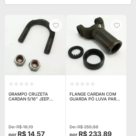
GRAMPO CRUZETA
FLANGE CARDAN COM
CARDAN 5/16" JEEP
GUARDA PÓ LUVA PARA
WILLYS RURAL E F75
JEEP WILLYS RURAL F75
TODOS F-100 / F-1000 ,
TODOS E KOMBI
A-10 / A -20 / C-10 / C-20
/ D-10 / D-20 , KO
R$ 16,19
R$ 259,88
R$ 14,57
R$ 233,89