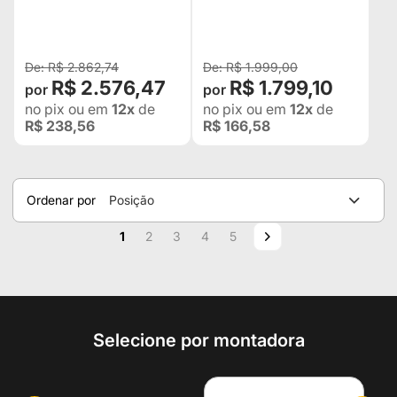
DIANTE
DIANTE
R$ 2.862,74
R$ 1.999,00
R$ 2.576,47
R$ 1.799,10
no pix
ou em
12x
de
no pix
ou em
12x
de
R$ 238,56
R$ 166,58
Ordenar por
Posição
Página
Você esta lendo a pagina
Página
Página
Página
Página
Página
Próximo
1
2
3
4
5
Selecione por montadora