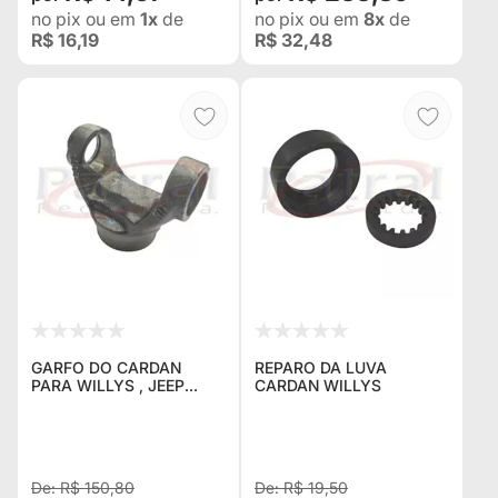
no pix
ou em
1x
de
no pix
ou em
8x
de
R$ 16,19
R$ 32,48
GARFO DO CARDAN
REPARO DA LUVA
PARA WILLYS , JEEP
CARDAN WILLYS
RURAL F-75 , KOMBI
R$ 150,80
R$ 19,50