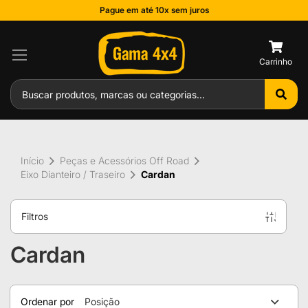
Pague em até 10x sem juros
0
Início
Peças e Acessórios Off Road
Eixo Dianteiro / Traseiro
Cardan
Filtros
Cardan
Ordenar por
Posição