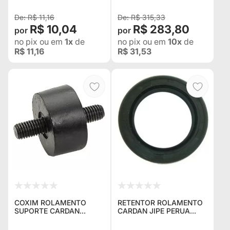
R$ 11,16
R$ 315,33
R$ 10,04
R$ 283,80
no pix
ou em
1x
de
no pix
ou em
10x
de
R$ 11,16
R$ 31,53
COXIM ROLAMENTO
RETENTOR ROLAMENTO
SUPORTE CARDAN
CARDAN JIPE PERUA
TOYOTA BANDEIRANTE
PICK-UP 83...
9002540007A
9002310012