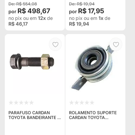
R$ 554,08
R$ 19,94
R$ 498,67
R$ 17,95
no pix
ou em
12x
de
no pix
ou em
1x
de
R$ 46,17
R$ 19,94
PARAFUSO CARDAN
ROLAMENTO SUPORTE
TOYOTA BANDEIRANTE L-
CARDAN TOYOTA
200
BANDEIRANTE
DIANTEIRO/TRASEIRO
3720198003R
9002101040