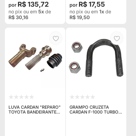
R$ 135,72
R$ 17,55
no pix
ou em
5x
de
no pix
ou em
1x
de
R$ 30,16
R$ 19,50
LUVA CARDAN "REPARO"
GRAMPO CRUZETA
TOYOTA BANDEIRANTE
CARDAN F-1000 TURBO *
"20 ESTRIAS"
F-4000 82... D-20 93... *
A/C/D-40 TOYOTA
BANDEIRANTE VW 6.80
02066840