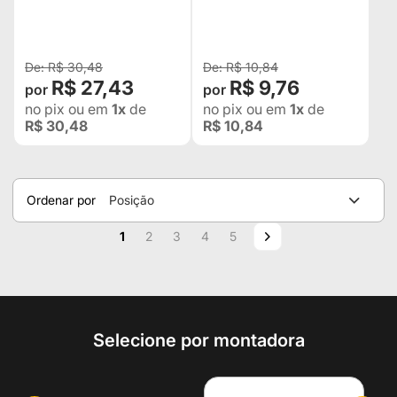
BANDEIRANTE 83...
"STD"
4242898001
R$ 30,48
R$ 10,84
R$ 27,43
R$ 9,76
no pix
ou em
1x
de
no pix
ou em
1x
de
R$ 30,48
R$ 10,84
Ordenar por
Posição
Página
Você esta lendo a pagina
Página
Página
Página
Página
Página
Próximo
1
2
3
4
5
Selecione por montadora