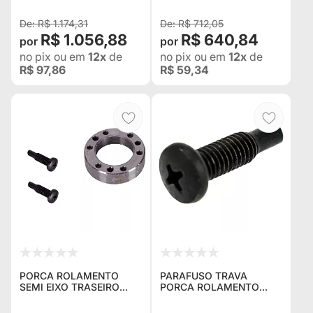
R$ 1.174,31
R$ 712,05
R$ 1.056,88
R$ 640,84
no pix
ou em
12x
de
no pix
ou em
12x
de
R$ 97,86
R$ 59,34
PORCA ROLAMENTO
PARAFUSO TRAVA
SEMI EIXO TRASEIRO
PORCA ROLAMENTO
TOYOTA BANDEIRANTE
SEMI EIXO TRASEIRO
83... 4242798001
TOYOTA BANDEIRANTE