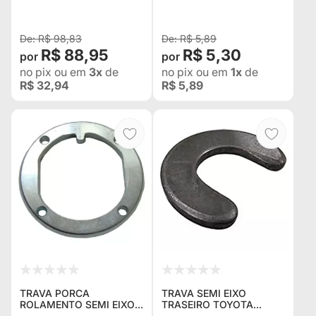
83... 4241998001
R$ 98,83
R$ 5,89
R$ 88,95
R$ 5,30
no pix
ou em
3x
de
no pix
ou em
1x
de
R$ 32,94
R$ 5,89
TRAVA PORCA
TRAVA SEMI EIXO
ROLAMENTO SEMI EIXO
TRASEIRO TOYOTA
TRASEIRO TOYOTA
BANDEIRANTE 66/79