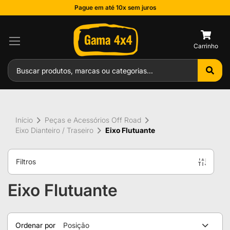
Pague em até 10x sem juros
0
Início
Peças e Acessórios Off Road
Eixo Dianteiro / Traseiro
Eixo Flutuante
Filtros
Eixo Flutuante
Ordenar por
Posição