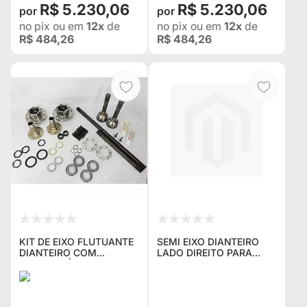
R$ 5.230,06
R$ 5.230,06
no pix
ou em
12x
de
no pix
ou em
12x
de
R$ 484,26
R$ 484,26
KIT DE EIXO FLUTUANTE
SEMI EIXO DIANTEIRO
DIANTEIRO COM
LADO DIREITO PARA
HOMOCINÉTICAS HIGH
RURAL E F-75 KIT DE
PERFORMANCE PARA
EIXO FLUTUANTE 30
RURAL 19 ESTRIAS O
ESTRIAS
EIXO MAIS REFORÇADO