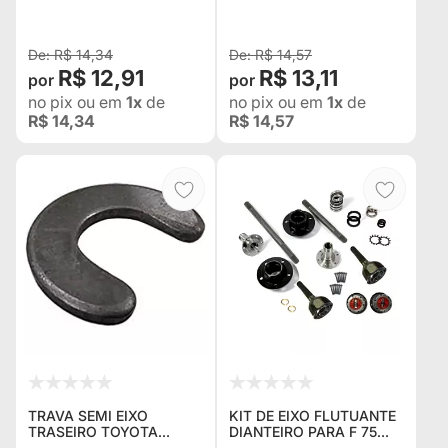
FLUTUANTE"
"SEMI FLUTUANTE"
9002213002
9002213002A
R$ 14,34
R$ 14,57
R$ 12,91
R$ 13,11
no pix
ou em
1x
de
no pix
ou em
1x
de
R$ 14,34
R$ 14,57
TRAVA SEMI EIXO
KIT DE EIXO FLUTUANTE
TRASEIRO TOYOTA
DIANTEIRO PARA F 75
BANDEIRANTE 79/2001
4X4 19 ESTRIAS