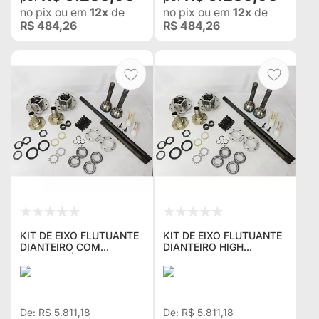
no pix
ou em
12x
de
no pix
ou em
12x
de
R$ 484,26
R$ 484,26
KIT DE EIXO FLUTUANTE
KIT DE EIXO FLUTUANTE
DIANTEIRO COM
DIANTEIRO HIGH
HOMOCINÉTICAS,HIGH
PERFORMANCE COM
PERFORMANCE PARA F-
HOMOCINÉTICAS PARA
75 30 ESTRIAS O EIXO
WILLYS OU FORD 19
MAIS REFORÇADO DO
ESTRIAS O EIXO MAIS
MERCAD
REFORÇADO
R$ 5.811,18
R$ 5.811,18