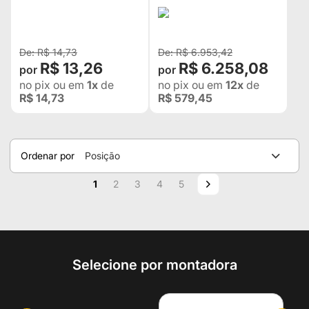
"SOB MEDIDA + 0,5MM"
COMPLETO
"SEMI FLUTUANTE"
9002213002B
R$ 14,73
R$ 6.953,42
R$ 13,26
R$ 6.258,08
no pix
ou em
1x
de
no pix
ou em
12x
de
R$ 14,73
R$ 579,45
Ordenar por
Posição
Página
Você esta lendo a pagina
Página
Página
Página
Página
Página
Próximo
1
2
3
4
5
Selecione por montadora