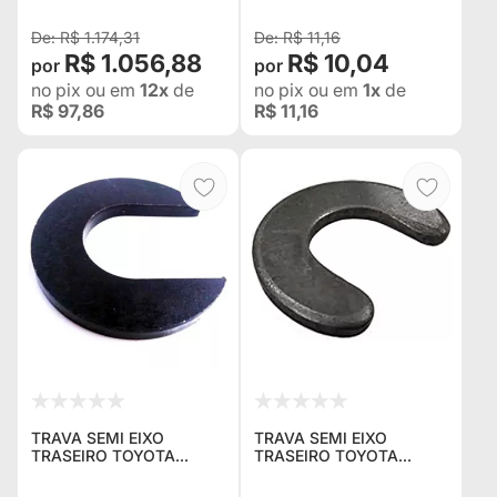
R$ 1.174,31
R$ 11,16
R$ 1.056,88
R$ 10,04
no pix
ou em
12x
de
no pix
ou em
1x
de
R$ 97,86
R$ 11,16
TRAVA SEMI EIXO
TRAVA SEMI EIXO
TRASEIRO TOYOTA
TRASEIRO TOYOTA
BANDEIRANTE 79/2001
BANDEIRANTE 79/2001
"STD" "SEMI
"SOB MEDIDA + 0,2MM"