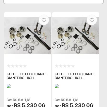
KIT DE EIXO FLUTUANTE
KIT DE EIXO FLUTUANTE
DIANTEIRO HIGH
DIANTEIRO HIGH
PERFORMANCE COM
PERFORMANCE COM
HOMOCINÉTICAS PARA
HOMOCINÉTICAS PARA
RURAL 30 ESTRIAS O
WILLYS FORD 30
EIXO MAIS REFORÇADO
ESTRIAS O EIXO MAIS
DO MERCA
REFORÇADO D
R$ 5.811,18
R$ 5.811,18
R$ 5.230,06
R$ 5.230,06