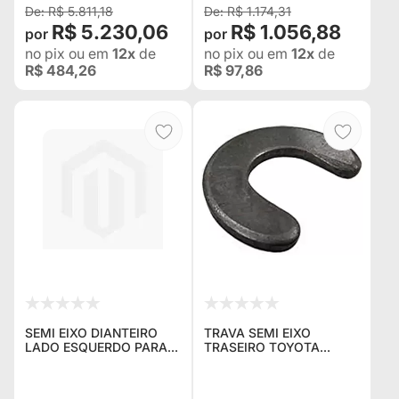
DO MERCA
R$ 5.811,18
R$ 1.174,31
R$ 5.230,06
R$ 1.056,88
no pix
ou em
12x
de
no pix
ou em
12x
de
R$ 484,26
R$ 97,86
SEMI EIXO DIANTEIRO
TRAVA SEMI EIXO
LADO ESQUERDO PARA
TRASEIRO TOYOTA
RURAL E F-75 KIT DE
BANDEIRANTE 79/2001
EIXO FLUTUANTE 30
"STD" "SEMI
ESTRIAS
FLUTUANTE"