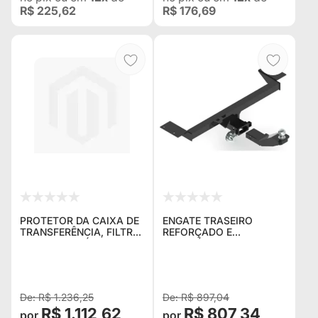
R$ 225,62
R$ 176,69
PROTETOR DA CAIXA DE
ENGATE TRASEIRO
TRANSFERÊNCIA, FILTRO
REFORÇADO E
DE COMBUSTÍVEL E
REMOVÍVEL FORTAÇO
CATALISADOR PARA
PARA PAJERO TR4
PAJERO TR4 2006 / 2009
R$ 1.236,25
R$ 897,04
R$ 1.112,62
R$ 807,34