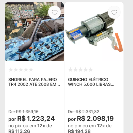
SNORKEL PARA PAJERO
GUINCHO ELÉTRICO
TR4 2002 ATÉ 2008 EM
WINCH 5.000 LIBRAS
FIBRA
IDEAL PARA GAIOLAS E
PLATAFORMAS AUTO
SOCORRO
R$ 1.359,16
R$ 2.331,32
R$ 1.223,24
R$ 2.098,19
no pix
ou em
12x
de
no pix
ou em
12x
de
R$ 113,26
R$ 194,28