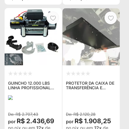
GUINCHO 12.000 LBS
PROTETOR DA CAIXA DE
LINHA PROFISSIONAL
TRANSFERÊNCIA E
2025 12V DE VITRINE-
CATALISADOR PARA
PEÇA ÚNICA
PAJERO TR4 2010 / 2015
R$ 2.707,43
R$ 2.120,28
R$ 2.436,69
R$ 1.908,25
no pix
ou em
12x
de
no pix
ou em
12x
de