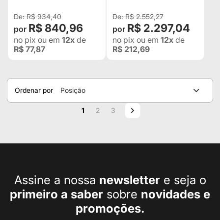
R$ 934,40
R$ 2.552,27
R$ 840,96
R$ 2.297,04
no pix
ou em
12x
de
no pix
ou em
12x
de
R$ 77,87
R$ 212,69
Ordenar por
Posição
Página
Você esta lendo a pagina
Página
Página
Página
Próximo
1
2
3
Assine a nossa
newsletter
e seja o
primeiro a
saber
sobre
novidades e
promoções.