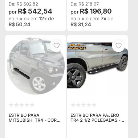
R$ 602,82
R$ 218,67
R$ 542,54
R$ 196,80
no pix
ou em
12x
de
no pix
ou em
7x
de
R$ 50,24
R$ 31,24
ESTRIBO PARA
ESTRIBO PARA PAJERO
MITSUBISHI TR4 - COR
TR4 2 1/2 POLEGADAS -
PRETA
PAREDEDE 1,5MM (O PAR)