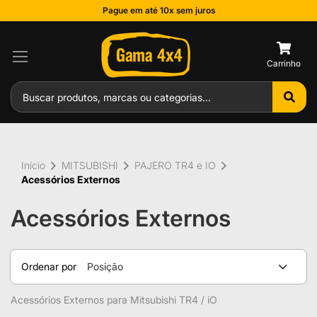
Pague em até 10x sem juros
0
Início
MITSUBISHI
PAJERO TR4 e IO
Acessórios Externos
Acessórios Externos
Ordenar por
Posição
Acessórios Externos para Mitsubishi TR4 / iO