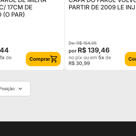
FAROL DE MILHA
CAPA DO FAROL VOLVO
/ 17CM DE
PARTIR DE 2009 LE INJ
 (O PAR)
R$ 154,95
,44
R$ 139,46
1x
de
no pix
ou em
5x
de
Comprar
Co
R$ 30,99
Posição