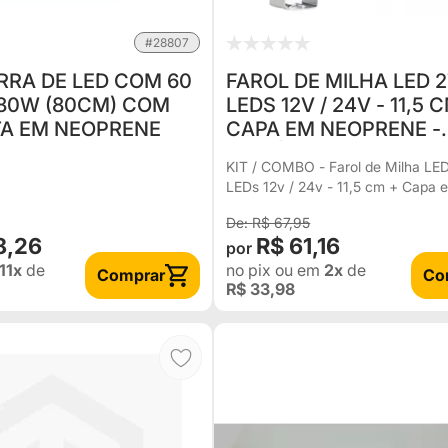
#28807
RRA DE LED COM 60
FAROL DE MILHA LED 2
180W (80CM) COM
LEDS 12V / 24V - 11,5 
TA EM NEOPRENE
CAPA EM NEOPRENE -
UNITÁRIO
KIT / COMBO - Farol de Milha LE
LEDs 12v / 24v - 11,5 cm + Capa 
Neoprene - Unitário
R$ 67,95
8,26
R$ 61,16
11x
de
no pix
ou em
2x
de
Comprar
Co
R$ 33,98