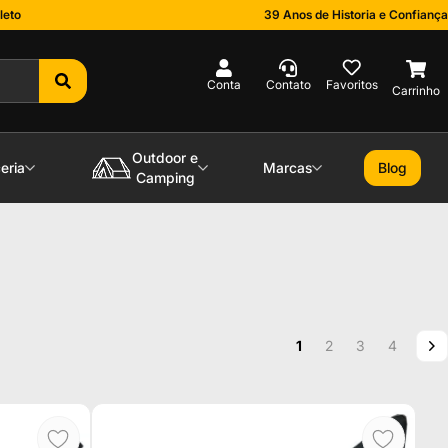
leto
39 Anos de Historia e Confiança
0
Outdoor e
eria
Marcas
Blog
Camping
Página
Você esta lendo a pag
Página
Página
Página
P
P
1
2
3
4