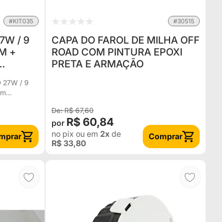
#KIT035
#30515
7W / 9
CAPA DO FAROL DE MILHA OFF
CM +
ROAD COM PINTURA EPOXI
PRETA E ARMAÇÃO
D 27W / 9
em
R$ 67,60
R$ 60,84
no pix
ou em
2x
de
mprar
Comprar
R$ 33,80