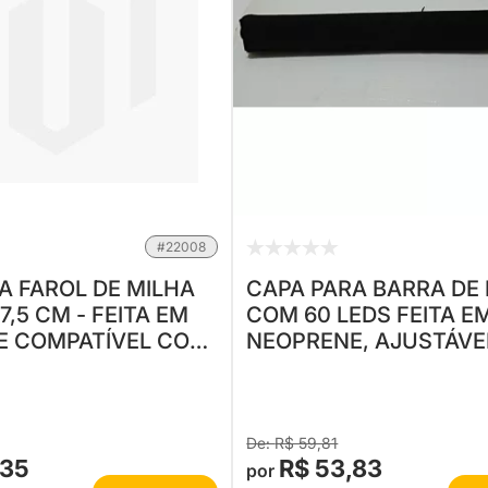
#22008
A FAROL DE MILHA
CAPA PARA BARRA DE 
17,5 CM - FEITA EM
COM 60 LEDS FEITA EM
E COMPATÍVEL COM
NEOPRENE, AJUSTÁVE
/ 17722 / 17723
FAROL (78 CM)
R$ 59,81
,35
R$ 53,83