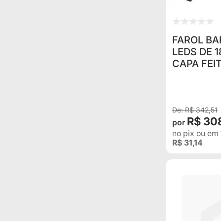
FAROL BA
LEDS DE 
CAPA FEI
R$ 342,51
R$ 30
no pix
ou em
R$ 31,14