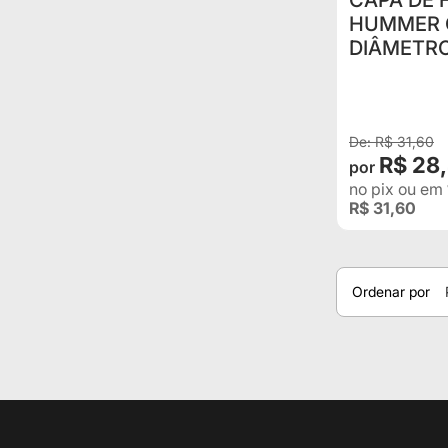
CAPA DE 
HUMMER C
DIÂMETRO
R$ 31,60
R$ 28
no pix
ou em
R$ 31,60
Ordenar por