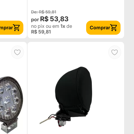
R$ 59,81
R$ 53,83
no pix
ou em
1x
de
mprar
Comprar
R$ 59,81