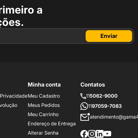
rimeiro a
ções.
Enviar
Minha conta
Contatos
e Privacidade
Meu Cadastro
11
5062-9000
volução
Meus Pedidos
11
97059-7083
Meu Carrinho
atendimento@gama4
Endereço de Entrega
Alterar Senha