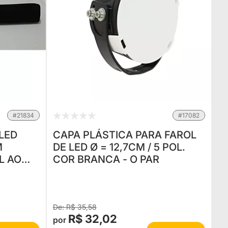
#21834
#17082
LED
CAPA PLÁSTICA PARA FAROL
DE LED Ø = 12,7CM / 5 POL.
L AO
COR BRANCA - O PAR
R$ 35,58
R$ 32,02