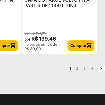
 FH A
CAPA DO FAROL VOLVO FH A
PARTIR DE 2009 LD INJ
R$ 154,95
R$ 139,46
no pix
ou em
5x
de
mprar
Comprar
R$ 30,99
Página
Você esta lendo a pag
Página
Página
Página
P
P
1
2
3
4