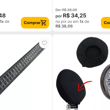
R$ 38,06
48
R$ 34,25
1x
de
no pix
ou em
1x
de
Comprar
Co
R$ 38,06