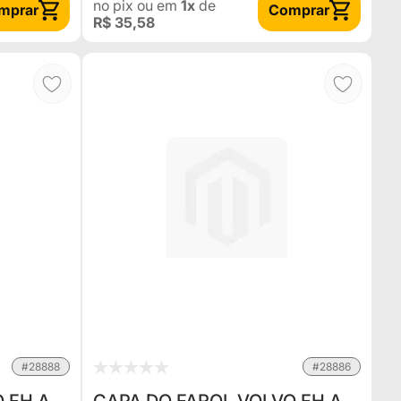
no pix
ou em
1x
de
mprar
Comprar
R$ 35,58
#28888
#28886