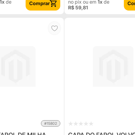
1x
de
no pix
ou em
1x
de
Comprar
Co
R$ 59,81
#15802