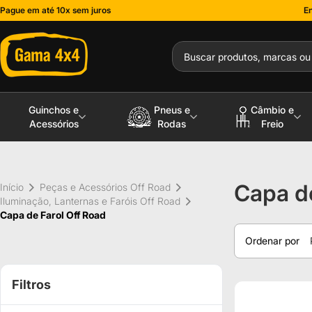
Pague em até 10x sem juros
En
Guinchos e
Pneus e
Câmbio e
Acessórios
Rodas
Freio
Capa de
Início
Peças e Acessórios Off Road
Iluminação, Lanternas e Faróis Off Road
Capa de Farol Off Road
Ordenar por
Filtros