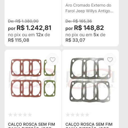
MOLAS + 40MM
ANO 46 Á 54 - O PAR
Aro Cromado Externo do
REFORÇADAS, 2
Farol Jeep Willys Antigo
PROLONGADORES DE
ano 46 á 54 - O Par
AMORTECEDORES E 2
R$ 1.380,90
R$ 165,36
SUP
R$ 1.242,81
R$ 148,82
no pix
ou em
12x
de
no pix
ou em
5x
de
R$ 115,08
R$ 33,07
CALÇO ROSCA SEM FIM
CALÇO ROSCA SEM FIM