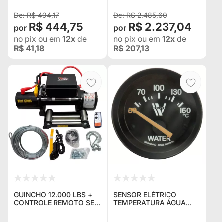
R$ 494,17
R$ 2.485,60
R$ 444,75
R$ 2.237,04
no pix
ou em
12x
de
no pix
ou em
12x
de
R$ 41,18
R$ 207,13
GUINCHO 12.000 LBS +
SENSOR ELÉTRICO
CONTROLE REMOTO SEM
TEMPERATURA ÁGUA
FIO + CABO + VALOR
CRONOMAC STREET
PARA PESSOA FÍSICA
52MM - LINHA ESPECIAL