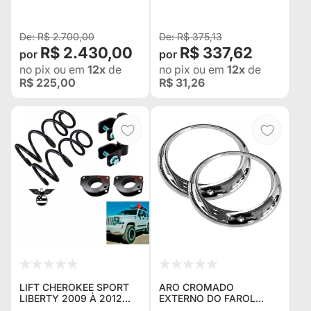
JEEP WILLYS - ARO E
FUNDO PRETOS / GRAFIA
BRANCO
R$ 2.700,00
R$ 375,13
R$ 2.430,00
R$ 337,62
no pix
ou em
12x
de
no pix
ou em
12x
de
R$ 225,00
R$ 31,26
LIFT CHEROKEE SPORT
ARO CROMADO
LIBERTY 2009 À 2012
EXTERNO DO FAROL
COMPLETO COM 2
JEEP WILLYS ANTIGO