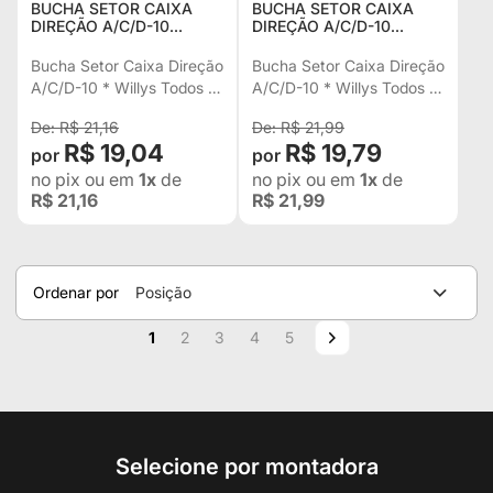
BUCHA SETOR CAIXA
BUCHA SETOR CAIXA
DIREÇÃO A/C/D-10
DIREÇÃO A/C/D-10
WILLYS TODOS KOMBI
WILLYS TODOS KOMBI
AGRALE 4.100 07317560
AGRALE 4.100 07317560A
Bucha Setor Caixa Direção
Bucha Setor Caixa Direção
A/C/D-10 * Willys Todos *
A/C/D-10 * Willys Todos *
Kombi * Agrale 4.100
Kombi * Agrale 4.100
R$ 21,16
R$ 21,99
R$ 19,04
R$ 19,79
no pix
ou em
1x
de
no pix
ou em
1x
de
R$ 21,16
R$ 21,99
Ordenar por
Posição
Página
Você esta lendo a pagina
Página
Página
Página
Página
Página
Próximo
1
2
3
4
5
Selecione por montadora