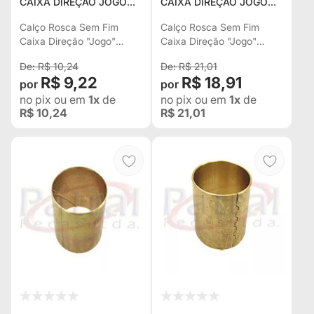
CAIXA DIREÇÃO JOGO
CAIXA DIREÇÃO JOGO
WILLYS TODOS AGRALE
WILLYS TODOS AGRALE
4.100 KOMBI 14748X
4.100 KOMBI
Calço Rosca Sem Fim
Calço Rosca Sem Fim
Caixa Direção "Jogo"
Caixa Direção "Jogo"
Willys Todos Agrale 4.100
Willys Todos Agrale 4.100
R$ 10,24
R$ 21,01
* Kombi
* Kombi
R$ 9,22
R$ 18,91
no pix
ou em
1x
de
no pix
ou em
1x
de
R$ 10,24
R$ 21,01