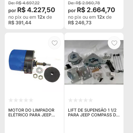
R$ 4.697,22
R$ 2.960,78
R$ 4.227,50
R$ 2.664,70
no pix
ou em
12x
de
no pix
ou em
12x
de
R$ 391,44
R$ 246,73
MOTOR DO LIMPADOR
LIFT DE SUPENSÃO 1 1/2
ELÉTRICO PARA JEEP
PARA JEEP COMPASS DE
"VAI-VEM"
2016, 2017, 2018, 2019,
2020, 2021 E 2022