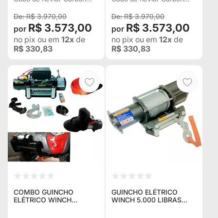
RURAL F75 TROLLER
L200 HILUX
Sweden c/ 2 Controles p/
U.S.A. c/ 2 Controles p/
L200 HILUX BAND
BANDEIRANTES
R$ 3.970,00
R$ 3.970,00
Jeep Rural F75 Troller
Jeep Rural F75 Troller
R$ 3.573,00
R$ 3.573,00
L200 Hilux Bandeirante
L200 Hilux Bandeirante
no pix
ou em
12x
de
no pix
ou em
12x
de
R$ 330,83
R$ 330,83
COMBO GUINCHO
GUINCHO ELÉTRICO
ELÉTRICO WINCH
WINCH 5.000 LIBRAS
12.000LBS / 5400KG +
IDEAL PARA GAIOLAS E
MESA EXTERNA PARA
PLATAFORMAS AUTO