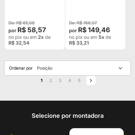
(TODOS)
GRAND CHEROKEE 93 À
98
R$ 65,08
R$ 166,07
R$ 58,57
R$ 149,46
no pix
ou em
2x
de
no pix
ou em
5x
de
R$ 32,54
R$ 33,21
Ordenar por
Posição
Página
Você esta lendo a pagina
Página
Página
Página
Página
Página
Próximo
1
2
3
4
5
Selecione por montadora