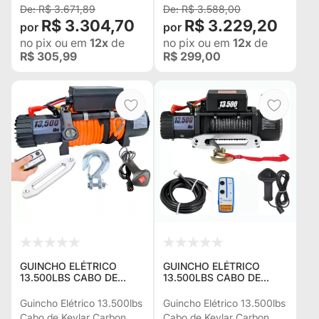
PESSOA FÍSICA
BANDEIRANTE
R$ 3.671,89
R$ 3.588,00
R$ 3.304,70
R$ 3.229,20
no pix
ou em
12x
de
no pix
ou em
12x
de
R$ 305,99
R$ 299,00
GUINCHO ELÉTRICO
GUINCHO ELÉTRICO
13.500LBS CABO DE
13.500LBS CABO DE
KEVLAR 10,9 MM
KEVLAR PRETO 10 MM
CARBON U.S.A. C/ 2
C/2 CONTROLES P/ JEEP
Guincho Elétrico 13.500lbs
Guincho Elétrico 13.500lbs
CONTROLES P/ JEEP
RURAL F75 TROLLER
Cabo de Kevlar Carbon
Cabo de Kevlar Carbon