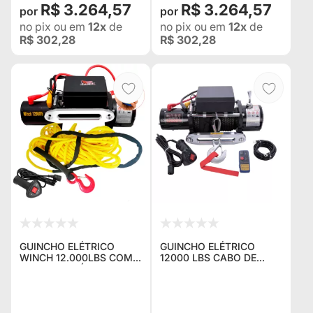
R$ 3.264,57
R$ 3.264,57
no pix
ou em
12x
de
no pix
ou em
12x
de
R$ 302,28
R$ 302,28
GUINCHO ELÉTRICO
GUINCHO ELÉTRICO
WINCH 12.000LBS COM
12000 LBS CABO DE
CORDA SINTÉTICA
KEVLAR WINCH C/ 2
AMARELO 28M + 2
CONTROLES P/ JEEP
CONTROLES COM E SEM
RURAL F75 TROLLER
FIO - PREÇO PARA
L200 HILUX