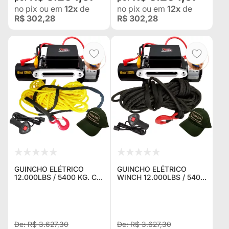
no pix
ou em
12x
de
no pix
ou em
12x
de
R$ 302,28
R$ 302,28
GUINCHO ELÉTRICO
GUINCHO ELÉTRICO
12.000LBS / 5400 KG. C/
WINCH 12.000LBS / 5400
CORDA NAVAL AMARELA
KG. C/ CORDA NAVAL
+ CONTROLE P/ JEEP
PRETA + CONTROLE P/
RURAL F75 TROLLER
JEEP RURAL F75
TOYOTA BANDEIRANTE
TROLLER TOYOTA
BANDEIRANT
R$ 3.627,30
R$ 3.627,30