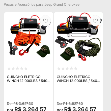
Peças e Acessórios para Jeep Grand Cherokee
GUINCHO ELÉTRICO
GUINCHO ELÉTRICO
WINCH 12.000LBS / 5400
WINCH 12.000LBS / 5400
KG. C/ CORDA NAVAL
KG. C/ CORDA NAVAL
LARANJA + CONTROLE
VERDE + CONTROLE P/
P/ JEEP RURAL F75
JEEP RURAL F75
TROLLER TOYOTA
TROLLER TOYOTA
BANDEIRA
BANDEIRANT
R$ 3.627,30
R$ 3.627,30
R$ 3.264,57
R$ 3.264,57