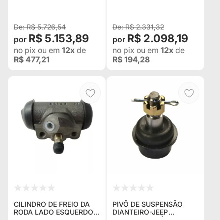
MITSUBISHI L-200
SOCORRO
TRITON + BRINDES CAPA
DE GUINCHO E
R$ 5.726,54
R$ 2.331,32
R$ 5.153,89
R$ 2.098,19
no pix
ou em
12x
de
no pix
ou em
12x
de
R$ 477,21
R$ 194,28
CILINDRO DE FREIO DA
PIVÔ DE SUSPENSÃO
RODA LADO ESQUERDO
DIANTEIRO-JEEP
DA GRAND CHEROKEE
CHEROKEE 91 À 01 -