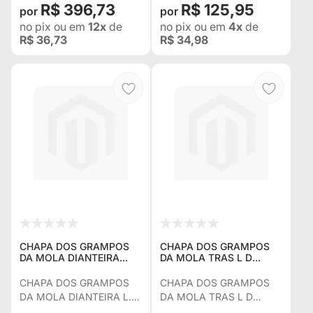
R$ 396,73
R$ 125,95
Acompanha 4 buchas
fixas
no pix
ou em
12x
de
no pix
ou em
4x
de
R$ 36,73
R$ 34,98
CHAPA DOS GRAMPOS
CHAPA DOS GRAMPOS
DA MOLA DIANTEIRA
DA MOLA TRAS L D
LADO DIREITO PARA
WILLYS ANT
WILLYS ANTIGO
CHAPA DOS GRAMPOS
CHAPA DOS GRAMPOS
DA MOLA DIANTEIRA L.D.
DA MOLA TRAS L D
WILLYS ANT
WILLYS ANT