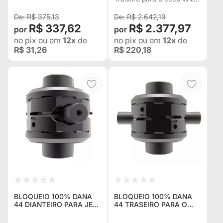
FUNDO PRETOS / GRAFIA
19 Estrias
BRANCO
R$ 375,13
R$ 2.642,19
R$ 337,62
R$ 2.377,97
no pix
ou em
12x
de
no pix
ou em
12x
de
R$ 31,26
R$ 220,18
BLOQUEIO 100% DANA
BLOQUEIO 100% DANA
44 DIANTEIRO PARA JEEP
44 TRASEIRO PARA O
WILLYS 30 ESTRIAS
JEEP WILLYS 30 ESTRIAS