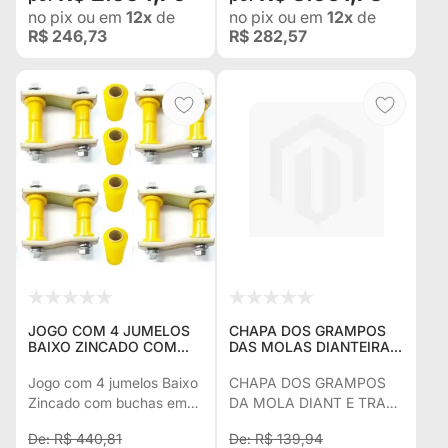
no pix
ou em
12x
de
no pix
ou em
12x
de
R$ 246,73
R$ 282,57
JOGO COM 4 JUMELOS
CHAPA DOS GRAMPOS
BAIXO ZINCADO COM
DAS MOLAS DIANTEIRAS
BUCHAS EM PU PARA
E TRASEIRAS LADO
JEEP WILLYS CJ5 (1955 À
ESQUERDO WILLYS ANT
Jogo com 4 jumelos Baixo
CHAPA DOS GRAMPOS
1983) - ACOMPANHA 4
Zincado com buchas em
DA MOLA DIANT E TRAS
BUCHAS FIXAS
PU para Jeep Willys CJ5
L E WILLYS ANT
R$ 440,81
R$ 139,94
(1955 à 1983) -