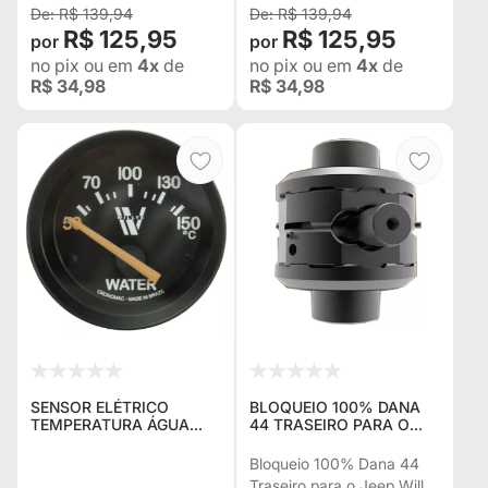
R$ 139,94
R$ 139,94
R$ 125,95
R$ 125,95
no pix
ou em
4x
de
no pix
ou em
4x
de
R$ 34,98
R$ 34,98
SENSOR ELÉTRICO
BLOQUEIO 100% DANA
TEMPERATURA ÁGUA
44 TRASEIRO PARA O
CRONOMAC STREET
JEEP WILLYS 19 ESTRIAS
52MM - LINHA ESPECIAL
Bloqueio 100% Dana 44
JEEP WILLYS - ARO E
Traseiro para o Jeep Willys