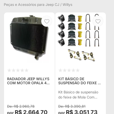
Peças e Acessórios para Jeep CJ / Willys
RADIADOR JEEP WILLYS
KIT BÁSICO DE
COM MOTOR OPALA 4
SUSPENSÃO DO FEIXE DE
CC
MOLA COM JUMELO
REVOLVER TOYOTA P/
Kit Básico de suspensão
ADAPTAR EM JEEP
do feixe de Mola Com
WILLYS, RURAL E F-75
Jumelo Revolver Toyota p/
DIANTEIRO CA
R$ 2.960,78
R$ 3.390,81
adaptar em Jeep Willys,
R$ 2.664,70
R$ 3.051,73
Rural e F-75 Dianteiro Ca