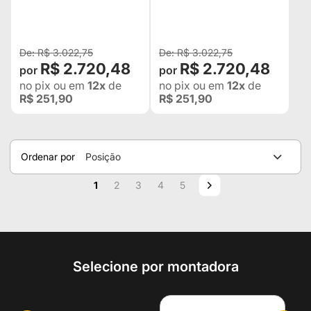
R$ 3.022,75
R$ 3.022,75
R$ 2.720,48
R$ 2.720,48
no pix
ou em
12x
de
no pix
ou em
12x
de
R$ 251,90
R$ 251,90
Ordenar por
Posição
Página
Você esta lendo a pagina
Página
Página
Página
Página
Página
Próximo
1
2
3
4
5
Selecione por montadora