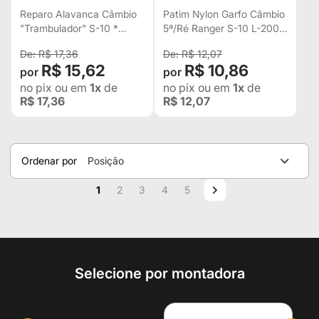
RANGER L-200R 2003...
FRONTIER TROLLER
Reparo Alavanca Câmbio
Patim Nylon Garfo Câmbio
NISSAN FRONTIER
3348043
"Trambulador" S-10 *
5ª/Ré Ranger S-10 L-200R
TROLLER
Ranger L-200R 2003...
2003... Frontier Troller
R$ 17,36
R$ 12,07
Nissan Frontier Troller
3348043
R$ 15,62
R$ 10,86
no pix
ou em
1x
de
no pix
ou em
1x
de
R$ 17,36
R$ 12,07
Ordenar por
Posição
Página
Você esta lendo a pagina
Página
Página
Página
Página
Página
Próximo
1
2
3
4
5
Selecione por montadora