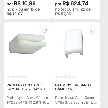
R$ 10,86
R$ 624,74
3342393
no pix
ou em
1x
de
no pix
ou em
12x
de
R$ 12,07
R$ 57,85
PATIM NYLON GARFO
PATIM NYLON GARFO
CÂMBIO 1ª/2ª/3ª/4ª S-10
CÂMBIO 5ª/RÉ
2.8 S-10 2012...
SILVERADO TROLLER L-
SILVERADO RANGER
200R 3342345
Patim Nylon Garfo Câmbio
Patim Nylon Garfo Câmbio
FRONTIER L-200R
1ª/2ª/3ª/4ª S-10 2.8 S-10
5ª/Ré Silverado Troller L-
3348042
2012... Silverado Ranger
200R 3342345