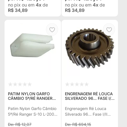
no pix
ou em
4x
de
no pix
ou em
4x
de
R$ 34,89
R$ 34,89
PATIM NYLON GARFO
ENGRENAGEM RÉ LOUCA
CÂMBIO 5ª/RÉ RANGER
SILVERADO 96... FASE I/II
S-10 L-200R 2003...
TROLLER 2001... L-200R
FRONTIER TROLLER
2003... 30 DENTES
Patim Nylon Garfo Câmbio
Engrenagem Ré Louca
3363403
3342393
5ª/Ré Ranger S-10 L-200R
Silverado 96... Fase I/II
2003... Frontier Troller
Troller 2001... L-200R
R$ 12,07
R$ 694,15
3363403
2003... 30 Dentes