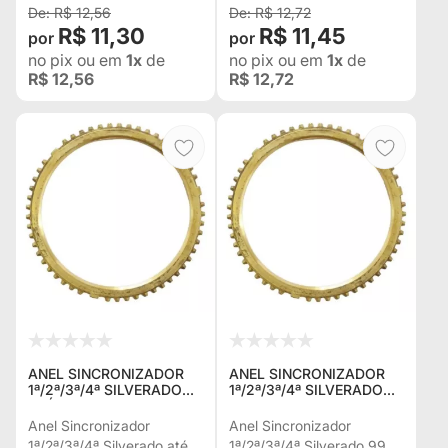
R$ 12,56
R$ 12,72
Frontier L-200R 3348042
R$ 11,30
R$ 11,45
no pix
ou em
1x
de
no pix
ou em
1x
de
R$ 12,56
R$ 12,72
ANEL SINCRONIZADOR
ANEL SINCRONIZADOR
1ª/2ª/3ª/4ª SILVERADO
1ª/2ª/3ª/4ª SILVERADO
ATÉ 99 FASE I 3342436
99... "FASE II" TROLLER
2001... 3342455
Anel Sincronizador
Anel Sincronizador
1ª/2ª/3ª/4ª Silverado até
1ª/2ª/3ª/4ª Silverado 99...