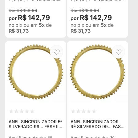
99 Fase I 3342436
"Fase II" Troller 2001...
R$ 158,66
R$ 158,66
3342455
R$ 142,79
R$ 142,79
no pix
ou em
5x
de
no pix
ou em
5x
de
R$ 31,73
R$ 31,73
ANEL SINCRONIZADOR 5ª
ANEL SINCRONIZADOR
SILVERADO 99... FASE II
RÉ SILVERADO 99... FASE
TROLLER 2001... 3342557
II TROLLER 2001...
3342575
Anel Sincronizador 5ª
Anel Sincronizador Ré