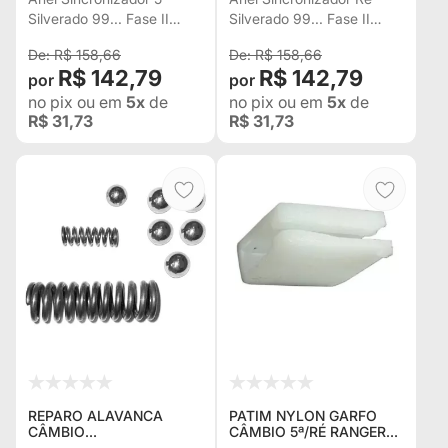
Silverado 99... Fase II
Silverado 99... Fase II
Troller 2001... 3342557
Troller 2001... 3342575
R$ 158,66
R$ 158,66
R$ 142,79
R$ 142,79
no pix
ou em
5x
de
no pix
ou em
5x
de
R$ 31,73
R$ 31,73
REPARO ALAVANCA
PATIM NYLON GARFO
CÂMBIO
CÂMBIO 5ª/RÉ RANGER
"TRAMBULADOR" S-10 *
S-10 L-200R 2003...