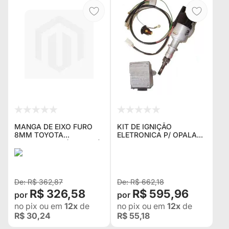
MANGA DE EIXO FURO
KIT DE IGNIÇÃO
8MM TOYOTA
ELETRONICA P/ OPALA
BANDEIRANTE (KPT-553)
4CC COMPOSTO DE
(Nº ORIGINAL 43431-
CHICOTE ,MODULO E
98001)
DISTRIBUIDOR (1,500 KG)
NOVO
R$ 362,87
R$ 662,18
R$ 326,58
R$ 595,96
no pix
ou em
12x
de
no pix
ou em
12x
de
R$ 30,24
R$ 55,18