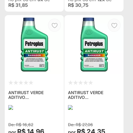
R$ 31,85
R$ 30,75
ANTIRUST VERDE
ANTIRUST VERDE
ADITIVO
ADITIVO
ANTICORROSIVO DE
ANTICORROSIVO DE
RADIADOR STP COM
RADIADOR STP COM
500ML PP-618BR
1LITRO PP-718BR
R$ 16,62
R$ 27,06
R$ 14,96
R$ 24,35