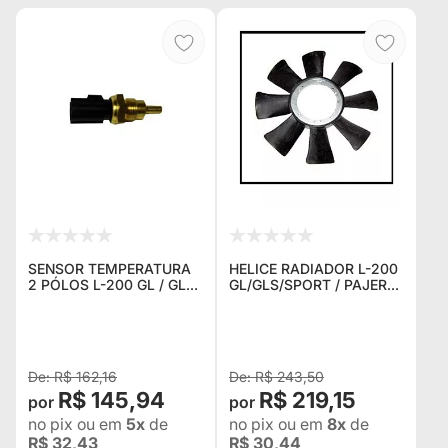
SENSOR TEMPERATURA
HELICE RADIADOR L-200
2 PÓLOS L-200 GL / GLS
GL/GLS/SPORT / PAJERO
/ SPORT / PAJERO 2.5 /
SPORT 2.8
2.8
R$ 162,16
R$ 243,50
R$ 145,94
R$ 219,15
no pix
ou em
5x
de
no pix
ou em
8x
de
R$ 32,43
R$ 30,44