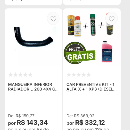
MANGUEIRA INFERIOR
CAR PREVENTIVE KIT - 1
RADIADOR L-200 4X4 GL
ALFA-X + 1 XP3 (DIESEL /
/ GLS
ÁLCOOL OU GASOLINA)
+ FLUIDO PARA
RADIADOR + GRAXA
ESPECIAL ALFA-X + FRE
R$ 159,27
R$ 369,02
R$ 143,34
R$ 332,12
no pix
ou em
5x
de
no pix
ou em
12x
de