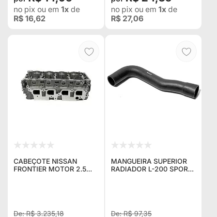
no pix
ou em
1x
de
no pix
ou em
1x
de
R$ 16,62
R$ 27,06
CABEÇOTE NISSAN
MANGUEIRA SUPERIOR
FRONTIER MOTOR 2.5
RADIADOR L-200 SPORT
DIESEL ANO 2001
GLS / HPE
(ACOMPANHA
VALVULAS)
R$ 3.235,18
R$ 97,35