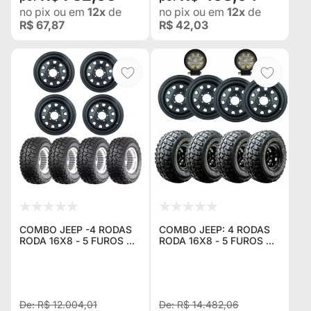
no pix
ou em
12x
de
no pix
ou em
12x
de
R$ 67,87
R$ 42,03
COMBO JEEP -4 RODAS
COMBO JEEP: 4 RODAS
RODA 16X8 - 5 FUROS DE
RODA 16X8 - 5 FUROS DE
139.7 DAYTONA BLACK
139.7 DAYTONA BLACK
EM AÇO (REFORÇADA)
EM AÇO (REFORÇADA) +
ESTILO MANGELS PRETO
4 PNEUS GT RADIAL
FOSCO ELETROSTÁTI
ADVENTURO 305/70 R
R$ 12.004,01
R$ 14.482,06