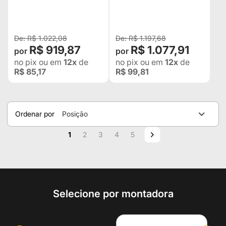
(38,1MM) 1/2" PARA
1/2" PARA JEEP WILLYS,
DODGE RAM 1500 ,
RURAL, F-75, DODGE
DAKOTA , TRUK 1949 /
RAM 1500 4X2 85/01
1985 ETC.
R$ 1.022,08
R$ 1.197,68
R$ 919,87
R$ 1.077,91
no pix
ou em
12x
de
no pix
ou em
12x
de
R$ 85,17
R$ 99,81
Ordenar por
Posição
Página
Você esta lendo a pagina
Página
Página
Página
Página
Página
Próximo
1
2
3
4
5
Selecione por montadora