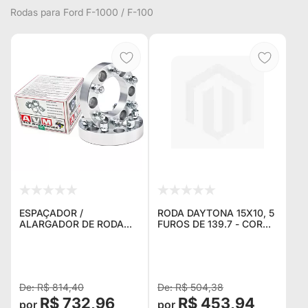
Rodas para Ford F-1000 / F-100
ESPAÇADOR /
RODA DAYTONA 15X10, 5
ALARGADOR DE RODA
FUROS DE 139.7 - COR
AVM 5U022 5X139,7 1.5"
BLACK - PARA WILLYS,
(38,1MM) ROSCA 12MM X
F1000, NIVA, SUZUKI
1.25 PARA TRAKER 2004
SAMURAI / VITARA -
EM DIANTE E JIMNY/ OLD
STEEL WHEEL AUS
R$ 814,40
R$ 504,38
R$ 732,96
R$ 453,94