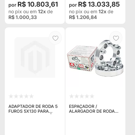
R$ 10.803,61
R$ 13.033,85
no pix
ou em
12x
de
no pix
ou em
12x
de
R$ 1.000,33
R$ 1.206,84
ADAPTADOR DE RODA 5
ESPAÇADOR /
FUROS 5X130 PARA
ALARGADOR DE RODA
RODAS COM FURAÇÃO
AVM 5W003 5X139,7 1.5"
5X139,7
(38,1MM) ROSCA 12MM X
1.5 PARA DAIHATSU
FEROZA , ROCKY 4X4 ,