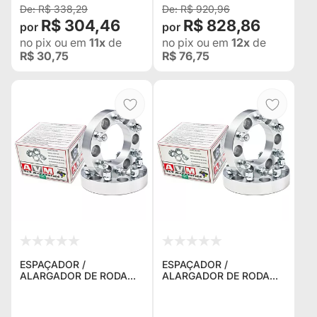
SUZUKI
R$ 338,29
R$ 920,96
R$ 304,46
R$ 828,86
no pix
ou em
11x
de
no pix
ou em
12x
de
R$ 30,75
R$ 76,75
ESPAÇADOR /
ESPAÇADOR /
ALARGADOR DE RODA
ALARGADOR DE RODA
AVM 5U023 5X139,7
AVM 5H035 5X139,7 1.5"
1.25" (31,75MM) ROSCA
(38,1MM) ROSCA 14MM X
12MM X 1.25 PARA
1.5 PARA JPX MONTEZ