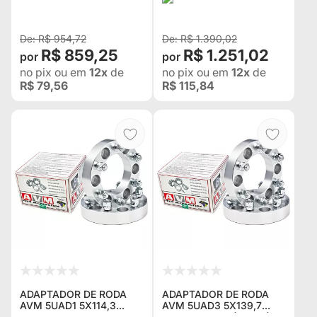
PARA DODGE DAKOTA
EM VEÍCULOS COM
4X2 / 4X4 2005 EM
FURAÇÃO 5X139,7 - JEEP
DIANTE , D
R$ 954,72
R$ 1.390,02
R$ 859,25
R$ 1.251,02
no pix
ou em
12x
de
no pix
ou em
12x
de
R$ 79,56
R$ 115,84
ADAPTADOR DE RODA
ADAPTADOR DE RODA
AVM 5UAD1 5X114,3
AVM 5UAD3 5X139,7
PARA 5X139,7 1.5"
PARA 6X139,7 (50MM)