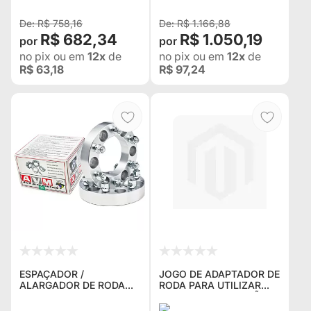
TRACKER 2004 EM
(TODOS)
DIANTE , OLD TRAC
R$ 758,16
R$ 1.166,88
R$ 682,34
R$ 1.050,19
no pix
ou em
12x
de
no pix
ou em
12x
de
R$ 63,18
R$ 97,24
ESPAÇADOR /
JOGO DE ADAPTADOR DE
ALARGADOR DE RODA
RODA PARA UTILIZAR
AVM 5W038 5X139,7 1.5"
RODAS COM FURAÇÃO
(38,1MM) ROSCA 9/16"
DAKOTA / DODGE 8X165,1