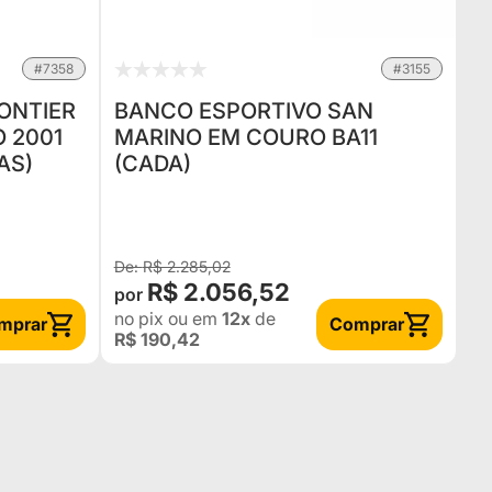
#7358
#3155
ONTIER
BANCO ESPORTIVO SAN
O 2001
MARINO EM COURO BA11
AS)
(CADA)
R$ 2.285,02
R$ 2.056,52
no pix
ou em
12x
de
mprar
Comprar
R$ 190,42