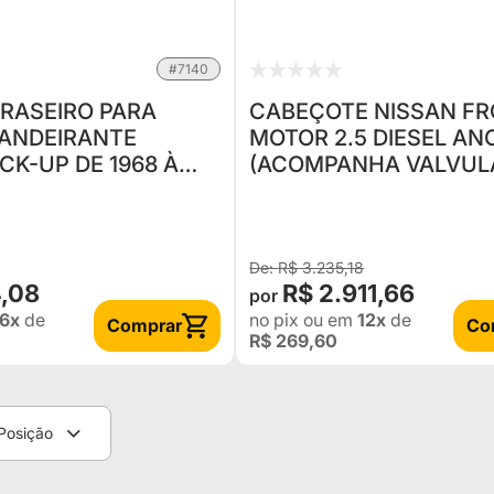
#7140
RASEIRO PARA
CABEÇOTE NISSAN FR
BANDEIRANTE
MOTOR 2.5 DIESEL AN
CK-UP DE 1968 À
(ACOMPANHA VALVUL
 BUCHA
R$ 3.235,18
4,08
R$ 2.911,66
6x
de
no pix
ou em
12x
de
Comprar
Co
R$ 269,60
Posição