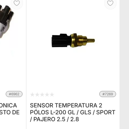
#6962
#7269
RONICA
SENSOR TEMPERATURA 2
STO DE
PÓLOS L-200 GL / GLS / SPORT
/ PAJERO 2.5 / 2.8
G)