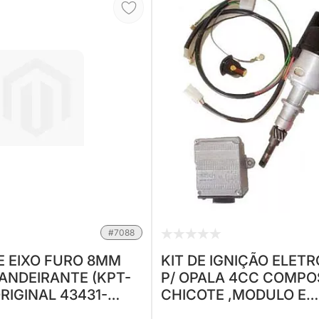
#7088
 EIXO FURO 8MM
KIT DE IGNIÇÃO ELET
ANDEIRANTE (KPT-
P/ OPALA 4CC COMPO
ORIGINAL 43431-
CHICOTE ,MODULO E
DISTRIBUIDOR (1,500 K