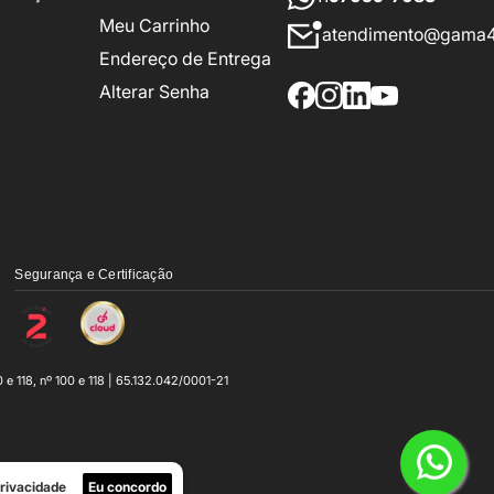
Meu Carrinho
atendimento@gama4
Endereço de Entrega
Alterar Senha
Segurança e Certificação
118, nº 100 e 118 | 65.132.042/0001-21
Privacidade
Eu concordo