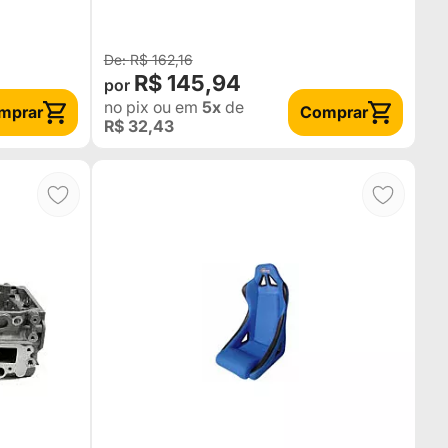
R$ 162,16
R$ 145,94
no pix
ou em
5x
de
mprar
Comprar
R$ 32,43