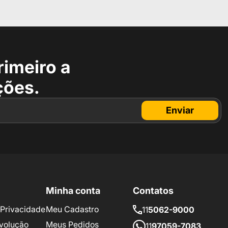
rimeiro a
ções.
Enviar
Minha conta
Contatos
e Privacidade
Meu Cadastro
11
5062-9000
volução
Meus Pedidos
11
97059-7083