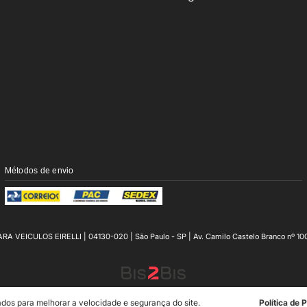
Métodos de envio
ICULOS EIRELLI | 04130-020 | São Paulo - SP | Av. Camilo Castelo Branco nº 100 e 
Crie sua loja virtual
com a melhor empresa de e-commerce do Brasil.
dos para melhorar a velocidade e segurança do site.
Política de 