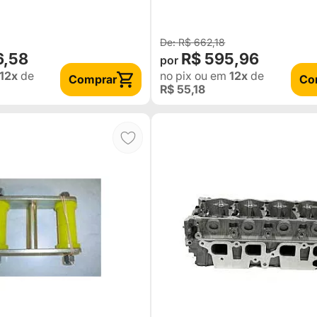
NOVO
R$ 662,18
6,58
R$ 595,96
12x
de
no pix
ou em
12x
de
Comprar
Co
R$ 55,18