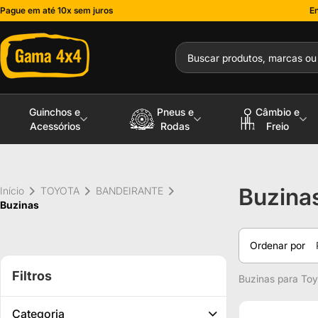
Pague em até 10x sem juros
En
Guinchos e
Pneus e
Câmbio e
Acessórios
Rodas
Freio
Buzina
Início
TOYOTA
BANDEIRANTE
Buzinas
Ordenar por
Filtros
Buzinas para Toy
Categoria