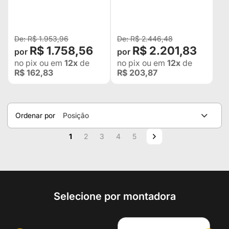
SAN MARINO EM
SAN MARINO EM TECIDO
COURVIN PRETO COM
PRETO COM AZUL -
CINZA - ADAPTÁVEL EM
ADAPTÁVEL EM TODOS
TODOS OS VEÍCULOS
OS VEÍCULOS
R$ 1.953,96
R$ 2.446,48
R$ 1.758,56
R$ 2.201,83
no pix
ou em
12x
de
no pix
ou em
12x
de
R$ 162,83
R$ 203,87
Ordenar por
Posição
Página
Você esta lendo a pagina
Página
Página
Página
Página
Página
Próximo
1
2
3
4
5
Selecione por montadora