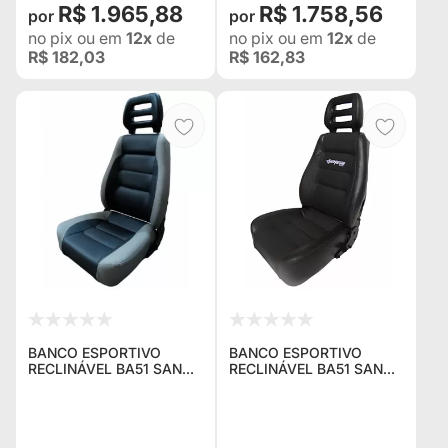
R$ 1.965,88
R$ 1.758,56
no pix
ou em
12x
de
no pix
ou em
12x
de
R$ 182,03
R$ 162,83
BANCO ESPORTIVO
BANCO ESPORTIVO
RECLINÁVEL BA51 SAN
RECLINÁVEL BA51 SAN
MARINO EM COURVIN
MARINO EM COURVIN
PRETO / CINZA -
PRETO - ADAPTÁVEL EM
ADAPTÁVEL EM TODOS
TODOS OS VEÍCULOS
OS VEÍCULOS