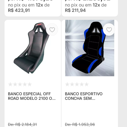
no pix
ou em
12x
de
no pix
ou em
12x
de
R$ 423,91
R$ 211,94
BANCO ESPECIAL OFF
BANCO ESPORTIVO
ROAD MODELO 2100 OFF
CONCHA SEM
INDICADO PARA
RECLINADOR BA22/21
TROLLER, STARK, JEEP E
SAN MARINO EM
PICK UPS
COURVIN PRETO COM
LATERAIS AZUL -
ADAPTÁVEL EM TODOS
R$ 2.184,31
R$ 1.953,96
OS VEÍ