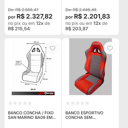
INDOR E COMPETIÇÕES
RADICAIS -
R$ 2.586,47
R$ 2.446,48
R$ 2.327,82
R$ 2.201,83
no pix
ou em
12x
de
no pix
ou em
12x
de
R$ 215,54
R$ 203,87
BANCO CONCHA / FIXO
BANCO ESPORTIVO
SAN MARINO BA09 EM
CONCHA SEM
COURVIN - PRETO COM
RECLINADOR BA22/21
LATERAL PINK -
SAN MARINO EM