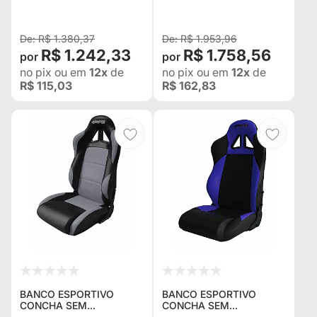
ADAPTÁVEL EM TODOS
COURVIN VERMELHO
OS VEÍCULOS
COM CINZA -
ADAPTÁVEL EM TODOS
R$ 1.380,37
R$ 1.953,96
OS VEÍCULOS
R$ 1.242,33
R$ 1.758,56
no pix
ou em
12x
de
no pix
ou em
12x
de
R$ 115,03
R$ 162,83
BANCO ESPORTIVO
BANCO ESPORTIVO
CONCHA SEM
CONCHA SEM
RECLINADOR BA22/21
RECLINADOR BA22/25