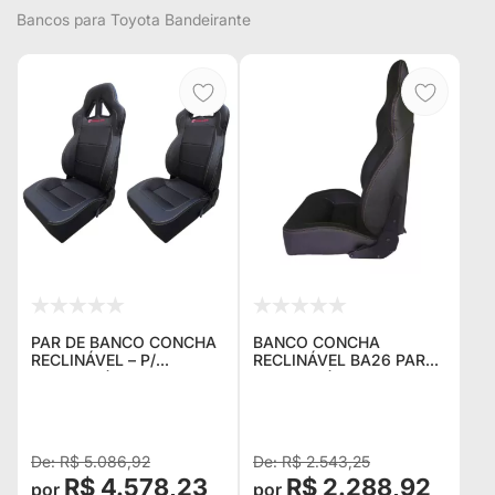
Bancos para Toyota Bandeirante
PAR DE BANCO CONCHA
BANCO CONCHA
RECLINÁVEL – P/
RECLINÁVEL BA26 PARA
TROLLER (ANOS 2004
TROLLER (ANOS 2004
ATÉ 2014)
ATÉ 2020)
R$ 5.086,92
R$ 2.543,25
R$ 4.578,23
R$ 2.288,92