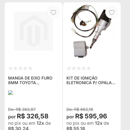
MANGA DE EIXO FURO
KIT DE IGNIÇÃO
8MM TOYOTA
ELETRONICA P/ OPALA
BANDEIRANTE (KPT-553)
4CC COMPOSTO DE
(Nº ORIGINAL 43431-
CHICOTE ,MODULO E
98001)
DISTRIBUIDOR (1,500 KG)
NOVO
R$ 362,87
R$ 662,18
R$ 326,58
R$ 595,96
no pix
ou em
12x
de
no pix
ou em
12x
de
R$ 30,24
R$ 55,18