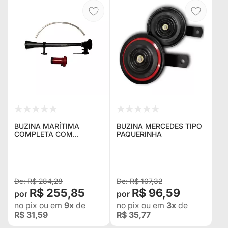
BUZINA MARÍTIMA
BUZINA MERCEDES TIPO
COMPLETA COM
PAQUERINHA
COMPRESSOR, SUPORTE
E MANGUEIRA ( TIPO
NAVIO )
R$ 284,28
R$ 107,32
R$ 255,85
R$ 96,59
no pix
ou em
9x
de
no pix
ou em
3x
de
R$ 31,59
R$ 35,77