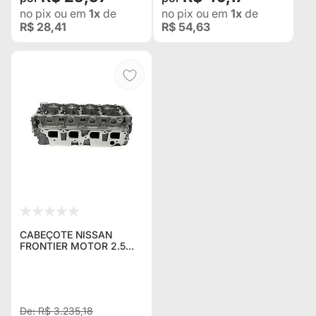
no pix
ou em
1x
de
no pix
ou em
1x
de
R$ 28,41
R$ 54,63
CABEÇOTE NISSAN
FRONTIER MOTOR 2.5
DIESEL ANO 2001
(ACOMPANHA
VALVULAS)
R$ 3.235,18