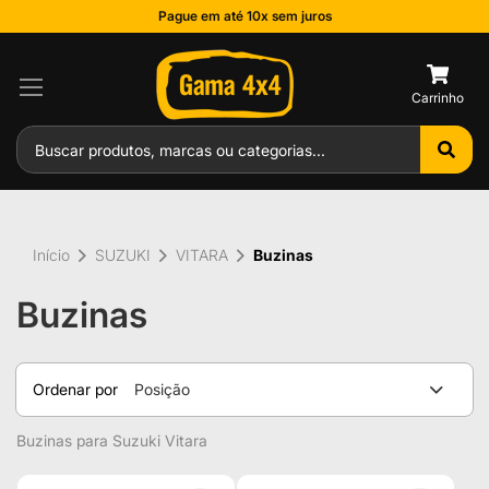
Pague em até 10x sem juros
0
Início
SUZUKI
VITARA
Buzinas
Buzinas
Ordenar por
Posição
Buzinas para Suzuki Vitara