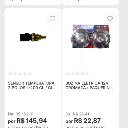
SENSOR TEMPERATURA
BUZINA ELÉTRICA 12V
2 PÓLOS L-200 GL / GLS
CROMADA ( PAQUERINHA
/ SPORT / PAJERO 2.5 /
)
2.8
R$ 162,16
R$ 25,41
R$ 145,94
R$ 22,87
no pix
ou em
5x
de
no pix
ou em
1x
de