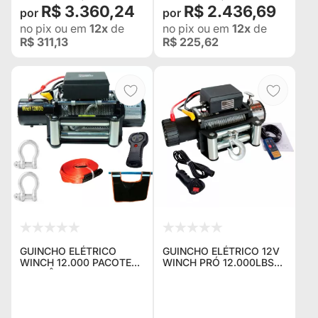
R$ 3.360,24
R$ 2.436,69
no pix
ou em
12x
de
no pix
ou em
12x
de
R$ 311,13
R$ 225,62
GUINCHO ELÉTRICO
GUINCHO ELÉTRICO 12V
WINCH 12.000 PACOTE
WINCH PRÓ 12.000LBS
ECONÔMICO, COM 01
5.400 KG C/ CONTROLE
GUINCHO PRO4X
SEM FIO + CONTROLE
COMPLETO + PESO DE
COM FIO E DISSIPADOR
SEGURANÇA PARA CABO
DE CALOR