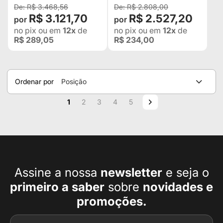
DE GUINCHO+
R$ 3.468,56
R$ 2.808,00
R$ 3.121,70
R$ 2.527,20
no pix
ou em
12x
de
no pix
ou em
12x
de
R$ 289,05
R$ 234,00
Ordenar por
Posição
Página
Você esta lendo a pagina
Página
Página
Página
Página
Página
Próximo
1
2
3
4
5
Assine a nossa
newsletter
e seja o
primeiro a
saber
sobre
novidades e
promoções.