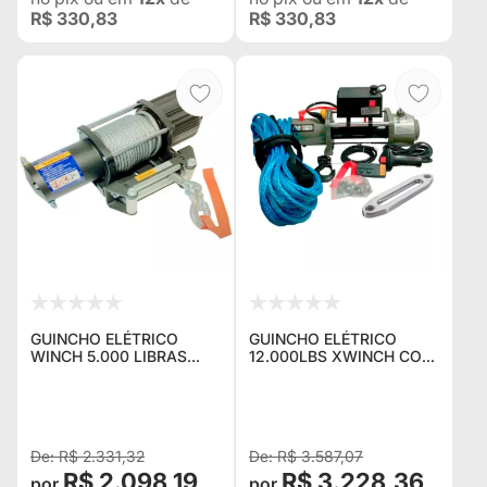
R$ 330,83
R$ 330,83
GUINCHO ELÉTRICO
GUINCHO ELÉTRICO
WINCH 5.000 LIBRAS
12.000LBS XWINCH COM
IDEAL PARA GAIOLAS E
CABO KEVLAR AZUL 12V
PLATAFORMAS AUTO
LINHA PRO 4X LINHA
SOCORRO
PROFISSIONAL VALOR
PARA PESSOA FÍSICA
R$ 2.331,32
R$ 3.587,07
R$ 2.098,19
R$ 3.228,36