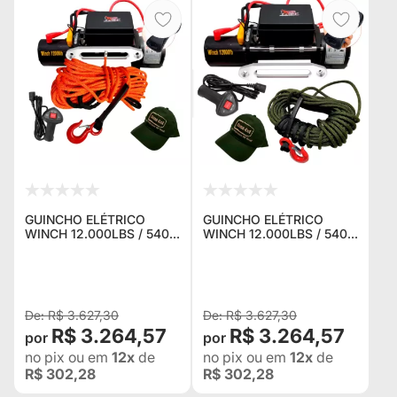
GUINCHO ELÉTRICO
GUINCHO ELÉTRICO
WINCH 12.000LBS / 5400
WINCH 12.000LBS / 5400
KG. C/ CORDA NAVAL
KG. C/ CORDA NAVAL
LARANJA + CONTROLE
VERDE + CONTROLE P/
P/ JEEP RURAL F75
JEEP RURAL F75
TROLLER TOYOTA
TROLLER TOYOTA
BANDEIRA
BANDEIRANT
R$ 3.627,30
R$ 3.627,30
R$ 3.264,57
R$ 3.264,57
no pix
ou em
12x
de
no pix
ou em
12x
de
R$ 302,28
R$ 302,28