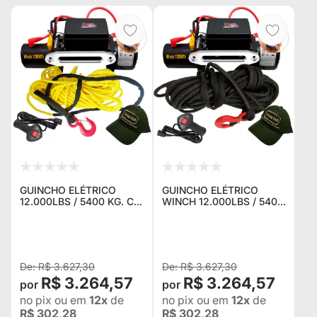
GUINCHO ELÉTRICO
GUINCHO ELÉTRICO
12.000LBS / 5400 KG. C/
WINCH 12.000LBS / 5400
CORDA NAVAL AMARELA
KG. C/ CORDA NAVAL
+ CONTROLE P/ JEEP
PRETA + CONTROLE P/
RURAL F75 TROLLER
JEEP RURAL F75
TOYOTA BANDEIRANTE
TROLLER TOYOTA
BANDEIRANT
R$ 3.627,30
R$ 3.627,30
R$ 3.264,57
R$ 3.264,57
no pix
ou em
12x
de
no pix
ou em
12x
de
R$ 302,28
R$ 302,28