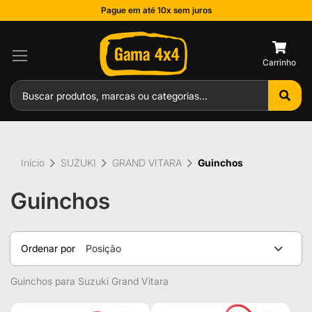
Pague em até 10x sem juros
0
Início
SUZUKI
GRAND VITARA
Guinchos
Guinchos
Ordenar por
Posição
Guinchos para Suzuki Grand Vitara