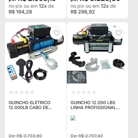
no pix
ou em
12x
de
no pix
ou em
12x
de
R$ 194,28
R$ 298,92
GUINCHO ELÉTRICO
GUINCHO 12.000 LBS
12.000LB CABO DE
LINHA PROFISSIONAL
KEVLAR AZUL E 2
2025 12V DE VITRINE-
CONTROLES SWEDEN
PEÇA ÚNICA
STANDARD JEEP RURAL
F75 TROLLER
R$ 3.733,60
R$ 2.707,43