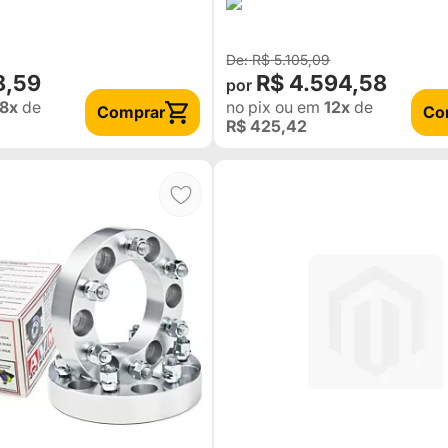
R$ 5.105,09
8,59
R$ 4.594,58
8x
de
no pix
ou em
12x
de
Comprar
Co
R$ 425,42