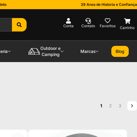
leto
39 Anos de Historia e Confiança
0
Outdoor e
eria
Marcas
Blog
Camping
Página
Você esta lendo a
Página
Página
P
P
1
2
3