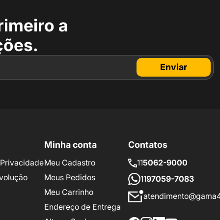
rimeiro a
ções.
Enviar
Minha conta
Contatos
e Privacidade
Meu Cadastro
11
5062-9000
volução
Meus Pedidos
11
97059-7083
Meu Carrinho
atendimento@gama4
Endereço de Entrega