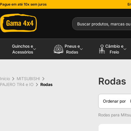
Pague em até 10x sem juros
En
Guinchos e
Pneus e
Câmbio e
Acessórios
Rodas
Freio
Rodas
Início
MITSUBISHI
PAJERO TR4 e IO
Rodas
Ordenar por
Rodas para Mitsu