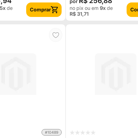
5,94
R$ 256,88
5x
de
no pix
ou em
9x
de
Comprar
Co
R$ 31,71
#10489