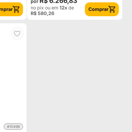
R$ 6.266,83
no pix
ou em
12x
de
mprar
Comprar
R$ 580,26
#10498