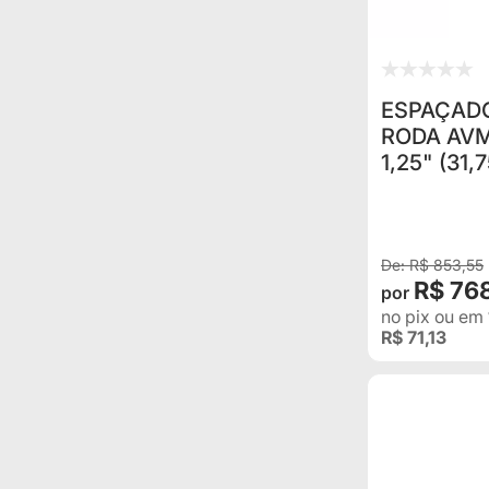
ESPAÇADO
RODA AVM
1,25" (3
X 1.5 PAR
VERA CRU
R$ 853,55
R$ 76
no pix
ou em
R$ 71,13