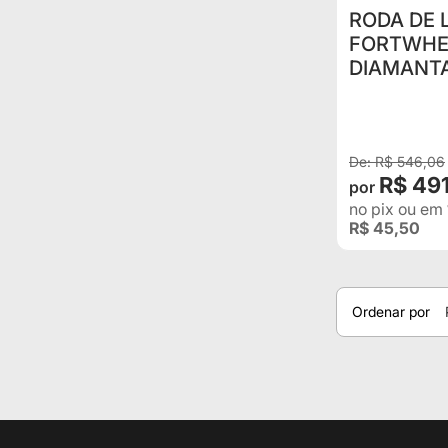
RODA DE 
FORTWHEE
DIAMANTA
114,3 OFF
ORION II 
R$ 546,06
R$ 49
no pix
ou em
R$ 45,50
Ordenar por