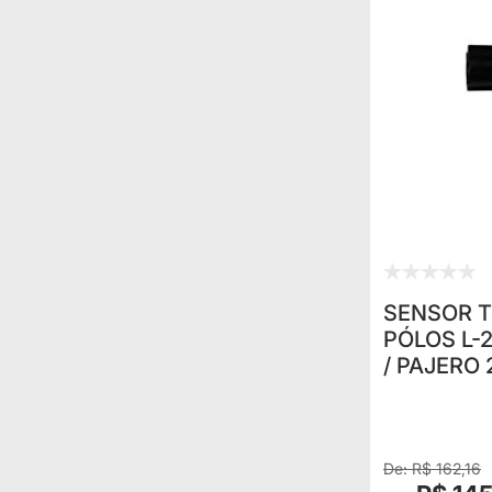
SENSOR 
PÓLOS L-2
/ PAJERO 2
R$ 162,16