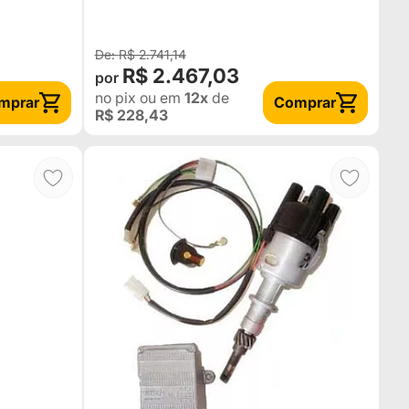
R$ 2.741,14
R$ 2.467,03
no pix
ou em
12x
de
mprar
Comprar
R$ 228,43