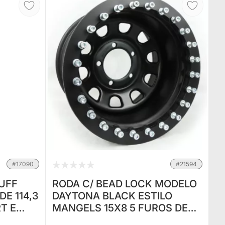
#17090
#21594
UFF
RODA C/ BEAD LOCK MODELO
DE 114,3
DAYTONA BLACK ESTILO
T E
MANGELS 15X8 5 FUROS DE
, 1999,
114.3