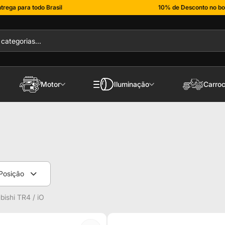
trega para todo Brasil
10% de Desconto no bo
Motor
Iluminação
Carroc
Posição
bishi TR4 / iO