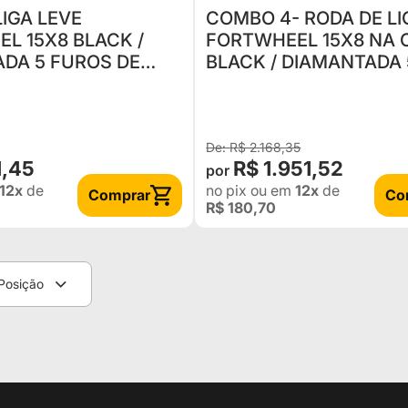
LIGA LEVE
COMBO 4- RODA DE LI
L 15X8 BLACK /
FORTWHEEL 15X8 NA 
DA 5 FUROS DE
BLACK / DIAMANTADA 
 SET -27 MODELO
FUROS DE 114,3 OFF SE
PPA
NEG
R$ 2.168,35
1,45
R$ 1.951,52
12x
de
no pix
ou em
12x
de
Comprar
Co
R$ 180,70
Posição