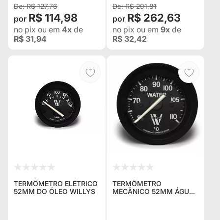
R$ 127,76
R$ 291,81
R$ 114,98
R$ 262,63
no pix
ou em
4x
de
no pix
ou em
9x
de
R$ 31,94
R$ 32,42
TERMÔMETRO ELÉTRICO
TERMÔMETRO
52MM DO ÓLEO WILLYS
MECÂNICO 52MM ÁGUA
2 METROS WILLYS