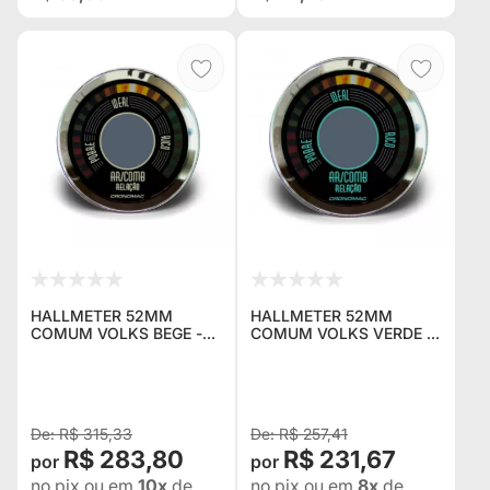
HALLMETER 52MM
HALLMETER 52MM
COMUM VOLKS BEGE -
COMUM VOLKS VERDE -
CRONOMAC
CRONOMAC
R$ 315,33
R$ 257,41
R$ 283,80
R$ 231,67
no pix
ou em
10x
de
no pix
ou em
8x
de