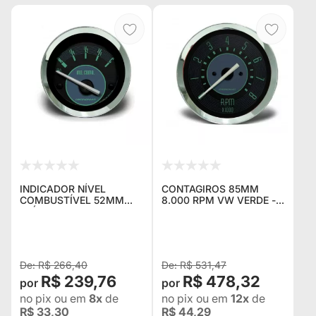
INDICADOR NÍVEL
CONTAGIROS 85MM
COMBUSTÍVEL 52MM
8.000 RPM VW VERDE -
ELÉTRICO VERDE VW -
CRONOMAC
CRONOMAC
R$ 266,40
R$ 531,47
R$ 239,76
R$ 478,32
no pix
ou em
8x
de
no pix
ou em
12x
de
R$ 33,30
R$ 44,29