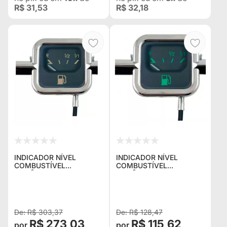
R$ 31,53
R$ 32,18
INDICADOR NÍVEL
INDICADOR NÍVEL
COMBUSTÍVEL
COMBUSTÍVEL
MECÂNICO 52MM VW
MECÂNICO 52MM VW
BEGE - CRONOMAC
VERDE - CRONOMAC
R$ 303,37
R$ 128,47
R$ 273,03
R$ 115,62