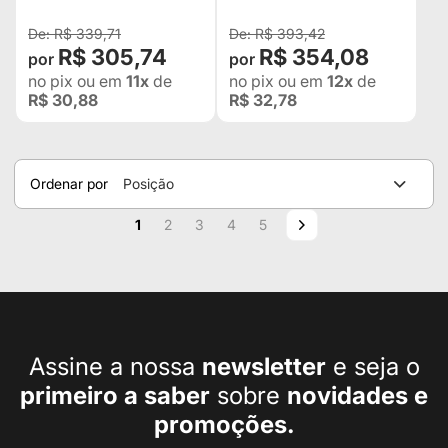
R$ 339,71
R$ 393,42
R$ 305,74
R$ 354,08
no pix
ou em
11x
de
no pix
ou em
12x
de
R$ 30,88
R$ 32,78
Ordenar por
Posição
Página
Você esta lendo a pagina
Página
Página
Página
Página
Página
Próximo
1
2
3
4
5
Assine a nossa
newsletter
e seja o
primeiro a
saber
sobre
novidades e
promoções.