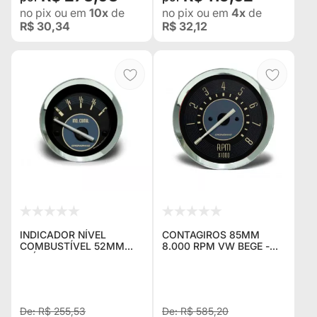
no pix
ou em
10x
de
no pix
ou em
4x
de
R$ 30,34
R$ 32,12
INDICADOR NÍVEL
CONTAGIROS 85MM
COMBUSTÍVEL 52MM
8.000 RPM VW BEGE -
ELÉTRICO BEGE VW -
CRONOMAC
CRONOMAC
R$ 255,53
R$ 585,20