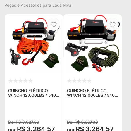
Peças e Acessórios para Lada Niva
GUINCHO ELÉTRICO
GUINCHO ELÉTRICO
WINCH 12.000LBS / 5400
WINCH 12.000LBS / 5400
KG. C/ CORDA NAVAL
KG. C/ CORDA NAVAL
LARANJA + CONTROLE
VERDE + CONTROLE P/
P/ JEEP RURAL F75
JEEP RURAL F75
TROLLER TOYOTA
TROLLER TOYOTA
BANDEIRA
BANDEIRANT
R$ 3.627,30
R$ 3.627,30
R$ 3.264,57
R$ 3.264,57