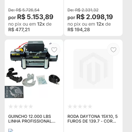
TRITON + BRINDES CAPA
DE GUINCHO E
R$ 5.726,54
R$ 2.331,32
R$ 5.153,89
R$ 2.098,19
no pix
ou em
12x
de
no pix
ou em
12x
de
R$ 477,21
R$ 194,28
GUINCHO 12.000 LBS
RODA DAYTONA 15X10, 5
LINHA PROFISSIONAL
FUROS DE 139.7 - COR
2025 12V DE VITRINE-
BLACK - PARA WILLYS,
PEÇA ÚNICA
F1000, NIVA, SUZUKI