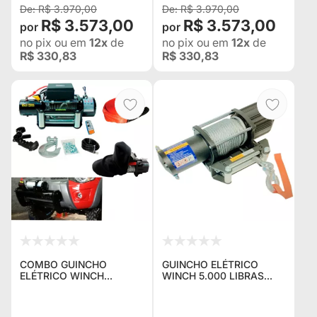
L200 HILUX BAND
BANDEIRANTES
R$ 3.970,00
R$ 3.970,00
Jeep Rural F75 Troller
Jeep Rural F75 Troller
R$ 3.573,00
R$ 3.573,00
L200 Hilux Bandeirante
L200 Hilux Bandeirante
no pix
ou em
12x
de
no pix
ou em
12x
de
R$ 330,83
R$ 330,83
COMBO GUINCHO
GUINCHO ELÉTRICO
ELÉTRICO WINCH
WINCH 5.000 LIBRAS
12.000LBS / 5400KG +
IDEAL PARA GAIOLAS E
MESA EXTERNA PARA
PLATAFORMAS AUTO
MITSUBISHI L-200
SOCORRO