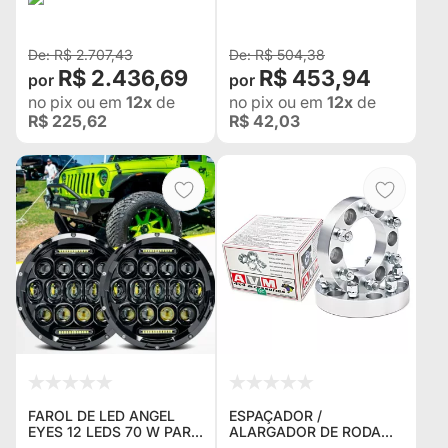
SAMURAI / VITARA -
STEEL WHEEL AUS
R$ 2.707,43
R$ 504,38
R$ 2.436,69
R$ 453,94
no pix
ou em
12x
de
no pix
ou em
12x
de
R$ 225,62
R$ 42,03
FAROL DE LED ANGEL
ESPAÇADOR /
EYES 12 LEDS 70 W PARA
ALARGADOR DE RODA
JEEP WILLYS WRANGLER
AVM 5U023 5X139,7