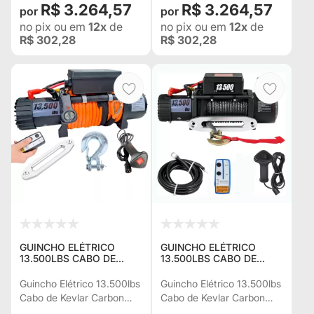
R$ 3.264,57
R$ 3.264,57
no pix
ou em
12x
de
no pix
ou em
12x
de
R$ 302,28
R$ 302,28
GUINCHO ELÉTRICO
GUINCHO ELÉTRICO
13.500LBS CABO DE
13.500LBS CABO DE
KEVLAR 10,9 MM
KEVLAR PRETO 10 MM
CARBON U.S.A. C/ 2
C/2 CONTROLES P/ JEEP
Guincho Elétrico 13.500lbs
Guincho Elétrico 13.500lbs
CONTROLES P/ JEEP
RURAL F75 TROLLER
Cabo de Kevlar Carbon
Cabo de Kevlar Carbon
RURAL F75 TROLLER
L200 HILUX
Sweden c/ 2 Controles p/
U.S.A. c/ 2 Controles p/