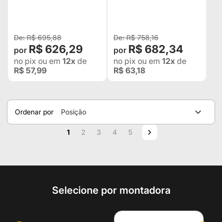
RURAL F-75 TROLLER
1.25" (31,75MM) ROSCA
BANDEIRANTES FUSCA
12MM X 1.25 PARA
SAMURAI
TRACKER 2004 EM
DIANTE , OLD TRAC
R$ 695,88
R$ 758,16
R$ 626,29
R$ 682,34
no pix
ou em
12x
de
no pix
ou em
12x
de
R$ 57,99
R$ 63,18
Ordenar por
Posição
Página
Você esta lendo a pagina
Página
Página
Página
Página
Página
Próximo
1
2
3
4
5
Selecione por montadora