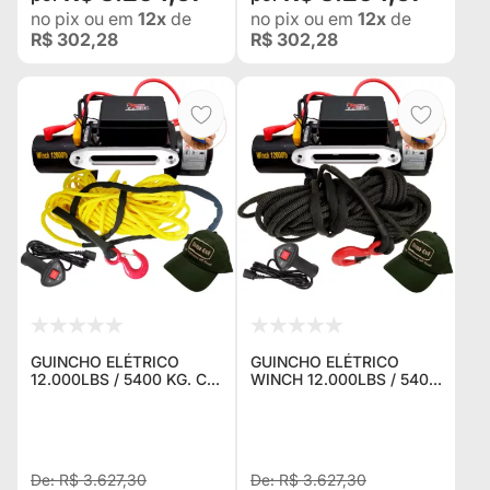
no pix
ou em
12x
de
no pix
ou em
12x
de
R$ 302,28
R$ 302,28
GUINCHO ELÉTRICO
GUINCHO ELÉTRICO
12.000LBS / 5400 KG. C/
WINCH 12.000LBS / 5400
CORDA NAVAL AMARELA
KG. C/ CORDA NAVAL
+ CONTROLE P/ JEEP
PRETA + CONTROLE P/
RURAL F75 TROLLER
JEEP RURAL F75
TOYOTA BANDEIRANTE
TROLLER TOYOTA
BANDEIRANT
R$ 3.627,30
R$ 3.627,30