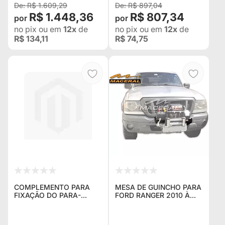
R$ 1.609,29
R$ 897,04
R$ 1.448,36
R$ 807,34
no pix
ou em
12x
de
no pix
ou em
12x
de
R$ 134,11
R$ 74,75
COMPLEMENTO PARA
MESA DE GUINCHO PARA
FIXAÇÃO DO PARA-
FORD RANGER 2010 À
CHOQUE DIANTEIRO
2011
PARA FORD RANGER À
GASOLINA (TODAS)