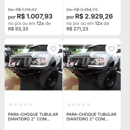
R$ 1.119,92
R$ 3.254,73
R$ 1.007,93
R$ 2.929,26
no pix
ou em
12x
de
no pix
ou em
12x
de
R$ 93,33
R$ 271,23
PARA-CHOQUE TUBULAR
PARA-CHOQUE TUBULAR
DIANTEIRO 2" COM
DIANTEIRO 2" COM
MESA DE GUINCHO PARA
MESA DE GUINCHO PARA
FORD RANGER 2006 À
FORD RANGER 1998 À