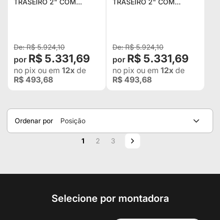
TRASEIRO 2" COM
TRASEIRO 2" COM
TOMADA E ENGATE PARA
TOMADA E ENGATE PARA
FORD RANGER 1998 À
FORD RANGER 1998 À
2009
2009 COM LIFT 2" E 3"
R$ 5.924,10
R$ 5.924,10
R$ 5.331,69
R$ 5.331,69
no pix
ou em
12x
de
no pix
ou em
12x
de
R$ 493,68
R$ 493,68
Ordenar por
Posição
Página
Você esta lendo a pagina
Página
Página
Página
Próximo
1
2
3
Selecione por montadora