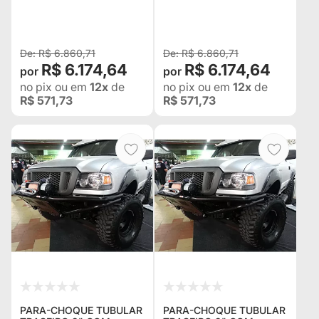
RANGER 2006 À 2010
FORD RANGER 1998 À
COM LIFT 2" E 3"
2005 COM LIFT 2" E 3"
R$ 6.860,71
R$ 6.860,71
R$ 6.174,64
R$ 6.174,64
no pix
ou em
12x
de
no pix
ou em
12x
de
R$ 571,73
R$ 571,73
PARA-CHOQUE TUBULAR
PARA-CHOQUE TUBULAR