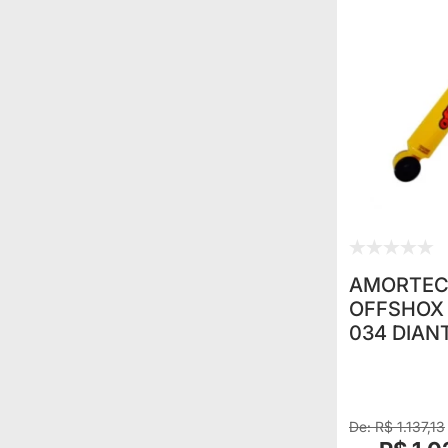
AMORTEC
OFFSHOX 
034 DIAN
EXPLORER
DIANTE(U
PADRÃO O
R$ 1.137,13