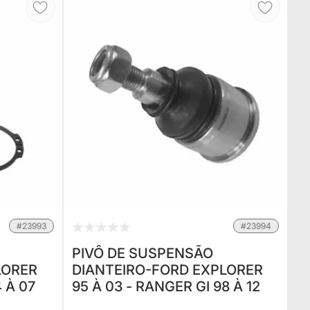
#23993
#23994
PIVÔ DE SUSPENSÃO
LORER
DIANTEIRO-FORD EXPLORER
4 À 07
95 À 03 - RANGER GI 98 À 12