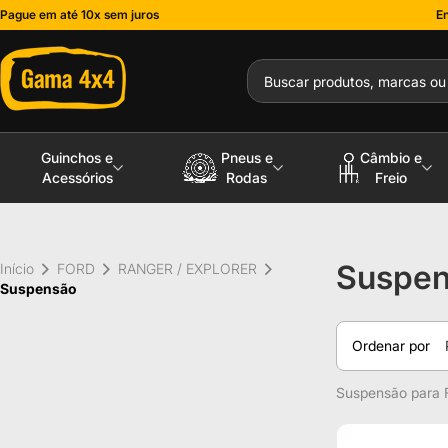
Pague em até 10x sem juros
En
Guinchos e
Pneus e
Câmbio e
Acessórios
Rodas
Freio
Suspe
Início
FORD
RANGER / EXPLORER
Suspensão
Ordenar por
Suspensão para F