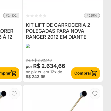
#24102
#22510
KIT LIFT DE CARROCERIA 2
LORER
POLEGADAS PARA NOVA
 À 12
RANGER 2012 EM DIANTE
R$ 2.927,40
R$ 2.634,66
no pix
ou em
12x
de
mprar
Comprar
R$ 243,95