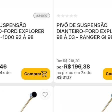
#24010
SUSPENSÃO
PIVÔ DE SUSPENSÃO
O-FORD EXPLORER
DIANTEIRO-FORD EXP
F-1000 92 À 98
98 À 03 - RANGER GI 98
R$ 218,20
,46
R$ 196,38
4x
de
no pix
ou em
7x
de
Comprar
Co
R$ 31,17