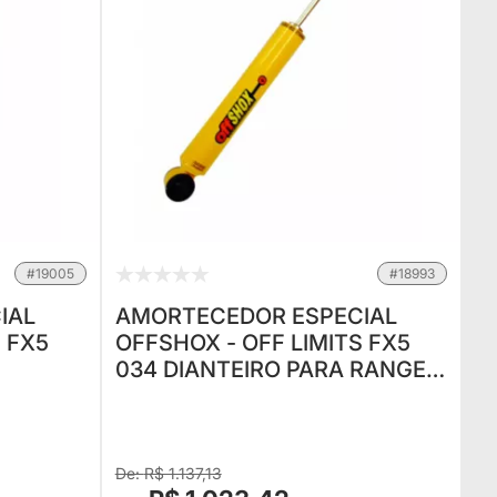
#19005
#18993
IAL
AMORTECEDOR ESPECIAL
 FX5
OFFSHOX - OFF LIMITS FX5
034 DIANTEIRO PARA RANGER
NACIONAL 1998 EM
LTURA
DIANTE(UNITÁRIO) - ALTURA
PADRÃ
R$ 1.137,13