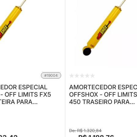
#19004
EDOR ESPECIAL
AMORTECEDOR ESPEC
- OFF LIMITS FX5
OFFSHOX - OFF LIMITS
TEIRA PARA
450 TRASEIRO PARA
 1990 EM
EXPLORER 1990 EM
NITÁRIO) - ALTURA
DIANTE(UNITÁRIO) - A
U À
PADRÃO OU À P
R$ 1.320,84