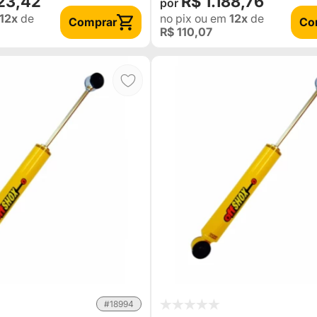
023,42
R$ 1.188,76
12x
de
no pix
ou em
12x
de
Comprar
Co
R$ 110,07
#18994