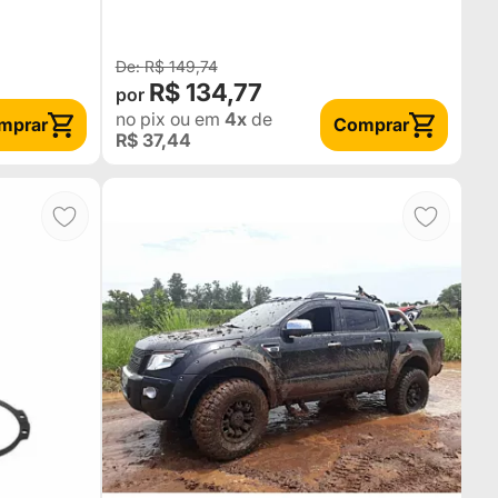
R$ 149,74
R$ 134,77
no pix
ou em
4x
de
mprar
Comprar
R$ 37,44