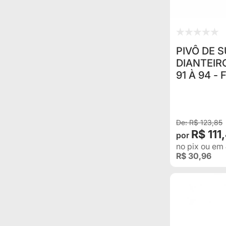
PIVÔ DE 
DIANTEIR
91 À 94 - 
R$ 123,85
R$ 111
no pix
ou em
R$ 30,96