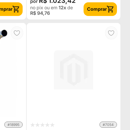
R$ 1.023,42
no pix
ou em
12x
de
mprar
Comprar
R$ 94,76
#18995
#7054