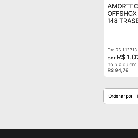
AMORTEC
OFFSHOX 
148 TRAS
NACIONAL
DIANTE(U
PADRÃO
R$ 1.137,13
R$ 1.
no pix
ou em
R$ 94,76
Ordenar por