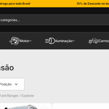
trega para todo Brasil
10% de Desconto no bo
Motor
Iluminação
Carroc
nsão
Posição
ord Ranger / Explorer