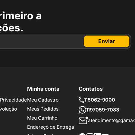
rimeiro a
ções.
Enviar
Minha conta
Contatos
e Privacidade
Meu Cadastro
11
5062-9000
volução
Meus Pedidos
11
97059-7083
Meu Carrinho
atendimento@gama4
Endereço de Entrega