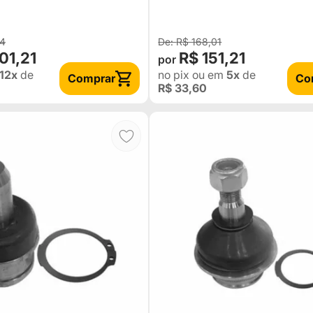
34
R$ 168,01
01,21
R$ 151,21
12x
de
no pix
ou em
5x
de
Comprar
Co
R$ 33,60