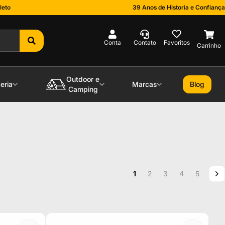
leto
39 Anos de Historia e Confiança
0
Outdoor e
eria
Marcas
Blog
Camping
Página
Você esta lendo a pagina
Página
Página
Página
Página
P
P
1
2
3
4
5