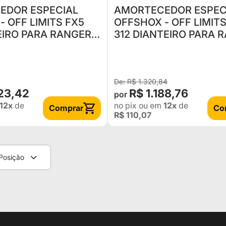
EDOR ESPECIAL
AMORTECEDOR ESPEC
- OFF LIMITS FX5
OFFSHOX - OFF LIMITS
EIRO PARA RANGER
312 DIANTEIRO PARA 
 1998 EM
ARGENTINA / AMERICANA ATÉ
NITÁRIO) - ALTURA
1997(UNITÁRIO) - ALTU
R$ 1.320,84
023,42
R$ 1.188,76
12x
de
no pix
ou em
12x
de
Comprar
Co
R$ 110,07
Posição