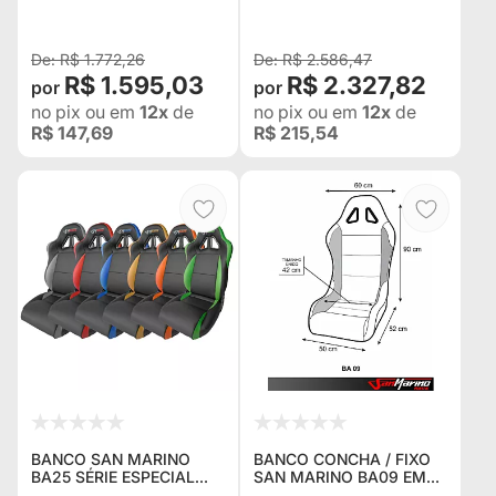
TODOS OS VEÍCULOS
PRÁTICA DE EXTREME,
INDOR E COMPETIÇÕES
RADICAIS -
R$ 1.772,26
R$ 2.586,47
R$ 1.595,03
R$ 2.327,82
no pix
ou em
12x
de
no pix
ou em
12x
de
R$ 147,69
R$ 215,54
BANCO SAN MARINO
BANCO CONCHA / FIXO
BA25 SÉRIE ESPECIAL
SAN MARINO BA09 EM
FEITO EM COURVIN -
COURVIN - PRETO COM