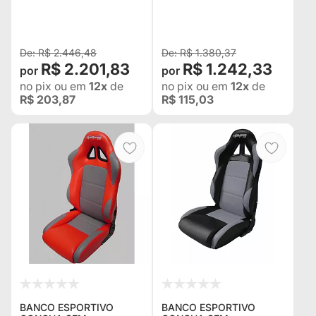
COR À SUA ESCOLHA
LATERAL PINK -
ADAPTÁVEL EM TODOS
OS VEÍCULOS
R$ 2.446,48
R$ 1.380,37
R$ 2.201,83
R$ 1.242,33
no pix
ou em
12x
de
no pix
ou em
12x
de
R$ 203,87
R$ 115,03
BANCO ESPORTIVO
BANCO ESPORTIVO