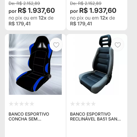
R$ 2.152,89
R$ 2.152,89
R$ 1.937,60
R$ 1.937,60
no pix
ou em
12x
de
no pix
ou em
12x
de
R$ 179,41
R$ 179,41
BANCO ESPORTIVO
BANCO ESPORTIVO
CONCHA SEM
RECLINÁVEL BA51 SAN
RECLINADOR BA22/21
MARINO EM COURVIN
SAN MARINO EM
PRETO / CINZA -
COURVIN PRETO COM
ADAPTÁVEL EM TODOS