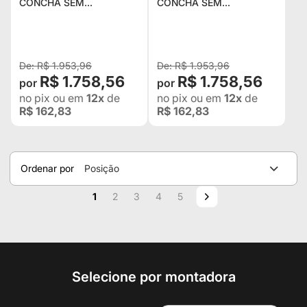
CONCHA SEM
CONCHA SEM
RECLINADOR BA22/21
RECLINADOR BA22/21
SAN MARINO EM
SAN MARINO EM
COURVIN VERMELHO
COURVIN PRETO COM
COM CINZA -
CINZA - ADAPTÁVEL EM
ADAPTÁVEL EM TODOS
TODOS OS VEÍCULOS
R$ 1.953,96
R$ 1.953,96
OS VEÍCULOS
R$ 1.758,56
R$ 1.758,56
no pix
ou em
12x
de
no pix
ou em
12x
de
R$ 162,83
R$ 162,83
Ordenar por
Posição
Página
Você esta lendo a pagina
Página
Página
Página
Página
Página
Próximo
1
2
3
4
5
Selecione por montadora