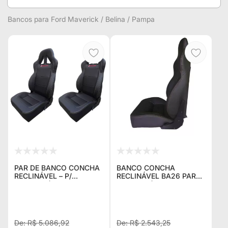
Bancos para Ford Maverick / Belina / Pampa
PAR DE BANCO CONCHA
BANCO CONCHA
RECLINÁVEL – P/
RECLINÁVEL BA26 PARA
TROLLER (ANOS 2004
TROLLER (ANOS 2004
ATÉ 2014)
ATÉ 2020)
R$ 5.086,92
R$ 2.543,25