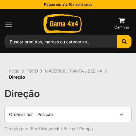
Pague em até 10x sem juros
0
Início
FORD
MAVERICK / PAMPA / BELINA
Direção
Direção
Ordenar por
Posição
Direção para Ford Maverick / Belina / Pampa