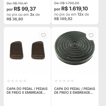
R$ 1.799,00
R$ 110,41
R$ 1.619,10
R$ 99,37
no pix
ou em
12x
de
no pix
ou em
3x
de
R$ 149,92
R$ 36,80
CAPA DO PEDAL / PEDAIS
CAPA DO PEDAL / PEDAIS
DE FREIO E EMBREAGEM
DE FREIO E EMBREAGEM
PARA JEEP WILLYS ANO
REDONADA EM
1981 À 1983 (O PAR)
BORRACHA PARA JEEP
WILLYS CJ5 E CJ6 /