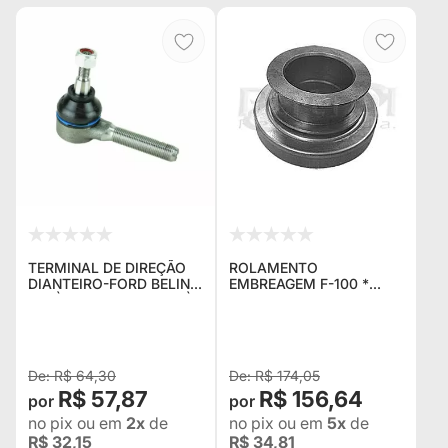
TERMINAL DE DIREÇÃO
ROLAMENTO
DIANTEIRO-FORD BELINA
EMBREAGEM F-100 *
I 71 À 77 - BELINA II 78 À
JEEP * MAVERICK TODOS
91
C/ MOTOR OHC 4
CILINDROS Nº
D4ZZ7600A
R$ 64,30
R$ 174,05
R$ 57,87
R$ 156,64
no pix
ou em
2x
de
no pix
ou em
5x
de
R$ 32,15
R$ 34,81