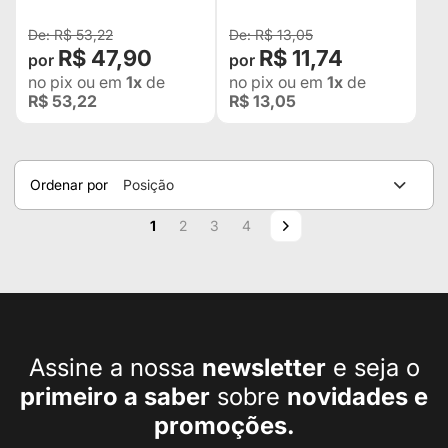
FORD RURAL / PICKUP
F75 E
R$ 53,22
R$ 13,05
R$ 47,90
R$ 11,74
no pix
ou em
1x
de
no pix
ou em
1x
de
R$ 53,22
R$ 13,05
Ordenar por
Posição
Página
Você esta lendo a pagina
Página
Página
Página
Página
Próximo
1
2
3
4
Assine a nossa
newsletter
e seja o
primeiro a
saber
sobre
novidades e
promoções.