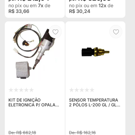
no pix
ou em
7x
de
no pix
ou em
12x
de
R$ 33,66
R$ 30,24
KIT DE IGNIÇÃO
SENSOR TEMPERATURA
ELETRONICA P/ OPALA
2 PÓLOS L-200 GL / GLS
4CC COMPOSTO DE
/ SPORT / PAJERO 2.5 /
CHICOTE ,MODULO E
2.8
DISTRIBUIDOR (1,500 KG)
NOVO
R$ 662,18
R$ 162,16