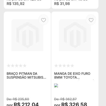
R$ 135,92
R$ 31,98
BRAÇO PITMAN DA
MANGA DE EIXO FURO
SUSPENSÃO MITSUBISHI
8MM TOYOTA
L-200 SPORT/ 2003 EM
BANDEIRANTE (KPT-553)
DIANTE PAJERO SPORT
(Nº ORIGINAL 43431-
(KPB-120) (MB 592134 /
98001)
MR 592120)
R$ 235,60
R$ 362,87
R$ 212,04
R$ 326,58