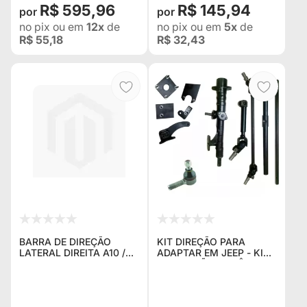
R$ 595,96
R$ 145,94
no pix
ou em
12x
de
no pix
ou em
5x
de
R$ 55,18
R$ 32,43
BARRA DE DIREÇÃO
KIT DIREÇÃO PARA
LATERAL DIREITA A10 /
ADAPTAR EM JEEP - KIT
C10 / D10-D20 VERANEIO
DE DIREÇÃO MECÂNICA
E BONANZA DE 1988 EM
DE SANTANA PARA
DIANTE E SILVERADO DE
ADAPTAÇÃO EM JEEP,
1997 EM DIANTE
RURAL E F75