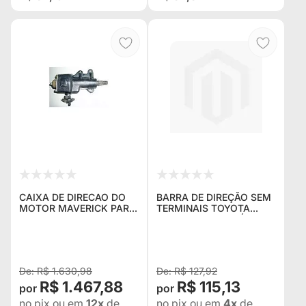
CAIXA DE DIRECAO DO
BARRA DE DIREÇÃO SEM
MOTOR MAVERICK PARA
TERMINAIS TOYOTA
ADAPTAR NO JEEP
BANDEIRANTE APÓS
WILLYS , RURAL E F-75 (
05/1983 (KPT-706A) (Nº
RECONDICIONADA )
ORIGINAL 45440-98002)
R$ 1.630,98
R$ 127,92
R$ 1.467,88
R$ 115,13
no pix
ou em
12x
de
no pix
ou em
4x
de