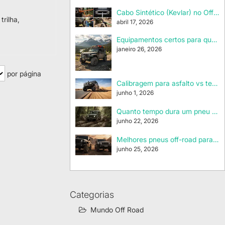
Cabo Sintético (Kevlar) no Off-Road: Guia Definitivo de Uso e Manutenção
rilha,
abril 17, 2026
Equipamentos certos para quem vive fora do asfalto
janeiro 26, 2026
por página
Calibragem para asfalto vs terra vs areia: o básico para não destruir o pneu
junho 1, 2026
Quanto tempo dura um pneu off-road? Fatores que mais influenciam
junho 22, 2026
Melhores pneus off-road para Jeep/Troller: como escolher sem arrependimento
junho 25, 2026
Categorias
Mundo Off Road