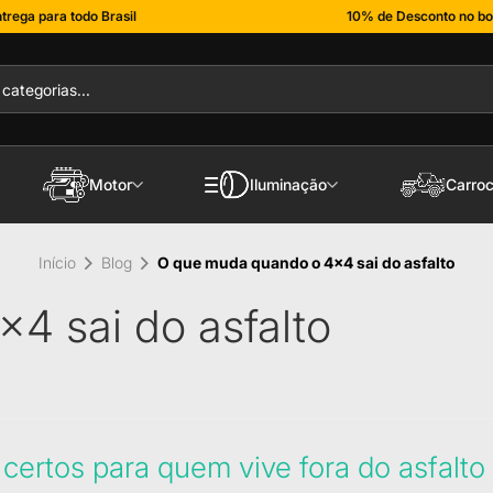
trega para todo Brasil
10% de Desconto no bo
Motor
Iluminação
Carroc
Início
Blog
O que muda quando o 4x4 sai do asfalto
4 sai do asfalto
ertos para quem vive fora do asfalto