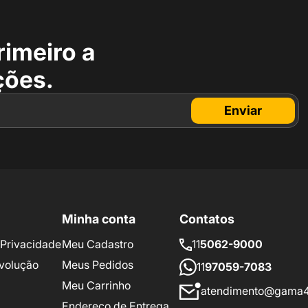
rimeiro a
ções.
Enviar
Minha conta
Contatos
e Privacidade
Meu Cadastro
11
5062-9000
volução
Meus Pedidos
11
97059-7083
Meu Carrinho
atendimento@gama4
Endereço de Entrega