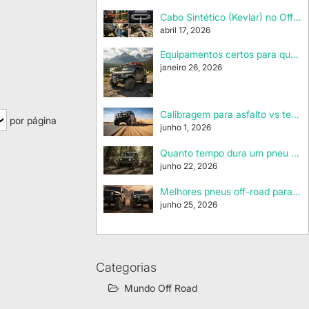
Cabo Sintético (Kevlar) no Off-Road: Guia Definitivo de Uso e Manutenção
abril 17, 2026
Equipamentos certos para quem vive fora do asfalto
janeiro 26, 2026
Calibragem para asfalto vs terra vs areia: o básico para não destruir o pneu
por página
junho 1, 2026
Quanto tempo dura um pneu off-road? Fatores que mais influenciam
junho 22, 2026
Melhores pneus off-road para Jeep/Troller: como escolher sem arrependimento
junho 25, 2026
Categorias
Mundo Off Road