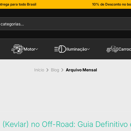
trega para todo Brasil
10% de Desconto no bo
Motor
Iluminação
Carroc
Início
Blog
Arquivo Mensal
 (Kevlar) no Off-Road: Guia Definitivo