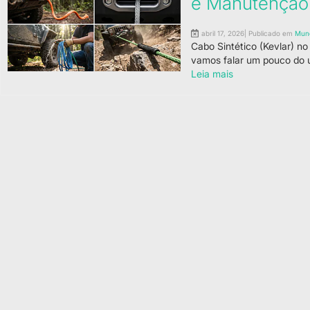
e Manutenção
abril 17, 2026| Publicado em
Mun
Cabo Sintético (Kevlar) no
vamos falar um pouco do us
Leia mais