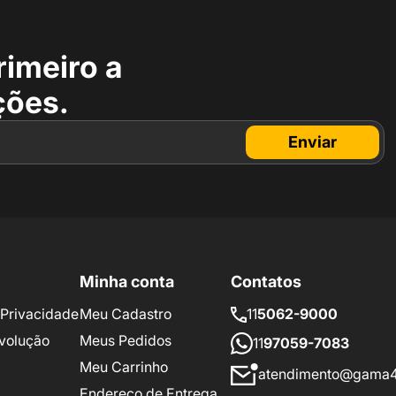
rimeiro a
ções.
Enviar
Minha conta
Contatos
e Privacidade
Meu Cadastro
11
5062-9000
volução
Meus Pedidos
11
97059-7083
Meu Carrinho
atendimento@gama4
Endereço de Entrega