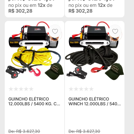
no pix
ou em
12x
de
no pix
ou em
12x
de
R$ 302,28
R$ 302,28
GUINCHO ELÉTRICO
GUINCHO ELÉTRICO
12.000LBS / 5400 KG. C/
WINCH 12.000LBS / 5400
CORDA NAVAL AMARELA
KG. C/ CORDA NAVAL
+ CONTROLE P/ JEEP
PRETA + CONTROLE P/
RURAL F75 TROLLER
JEEP RURAL F75
TOYOTA BANDEIRANTE
TROLLER TOYOTA
BANDEIRANT
R$ 3.627,30
R$ 3.627,30