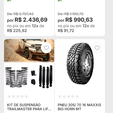
DIANTEIRO / TRASEIRO
PARA AGRALE MARRUÁ
AM50 (UNITÁRIO) -
R$ 2.707,43
R$ 1.100,70
ALTUR
R$ 2.436,69
R$ 990,63
no pix
ou em
12x
de
no pix
ou em
12x
de
R$ 225,62
R$ 91,72
KIT DE SUSPENSÃO
PNEU 305/ 70 16 MAXXIS
TRAILMASTER PARA LIFT
BIG HORN MT
DE 3 POLEGADAS