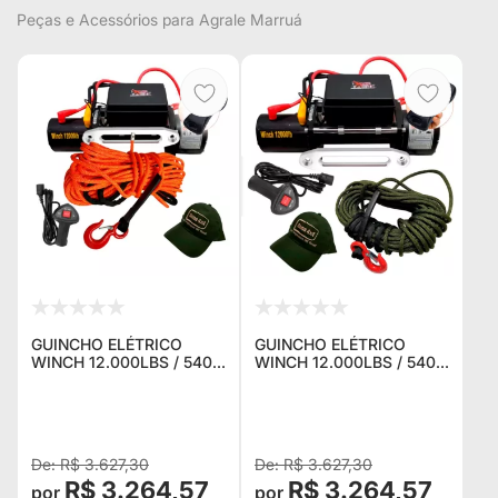
Peças e Acessórios para Agrale Marruá
GUINCHO ELÉTRICO
GUINCHO ELÉTRICO
WINCH 12.000LBS / 5400
WINCH 12.000LBS / 5400
KG. C/ CORDA NAVAL
KG. C/ CORDA NAVAL
LARANJA + CONTROLE
VERDE + CONTROLE P/
P/ JEEP RURAL F75
JEEP RURAL F75
TROLLER TOYOTA
TROLLER TOYOTA
BANDEIRA
BANDEIRANT
R$ 3.627,30
R$ 3.627,30
R$ 3.264,57
R$ 3.264,57