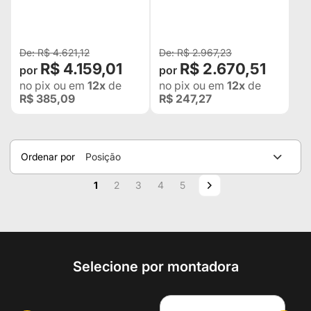
TROLLER 2015 2016 2017
2018 2019 2020 - PARA
INSTALAR PNEUS 35
R$ 4.621,12
R$ 2.967,23
R$ 4.159,01
R$ 2.670,51
no pix
ou em
12x
de
no pix
ou em
12x
de
R$ 385,09
R$ 247,27
Ordenar por
Posição
Página
Você esta lendo a pagina
Página
Página
Página
Página
Página
Próximo
1
2
3
4
5
Selecione por montadora