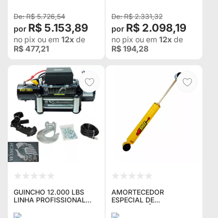
TRITON + BRINDES CAPA
DE GUINCHO E
R$ 5.726,54
R$ 2.331,32
R$ 5.153,89
R$ 2.098,19
no pix
ou em
12x
de
no pix
ou em
12x
de
R$ 477,21
R$ 194,28
GUINCHO 12.000 LBS
AMORTECEDOR
LINHA PROFISSIONAL
ESPECIAL DE
2025 12V DE VITRINE-
COMPETIÇÕES - OFF
PEÇA ÚNICA
LIMITS FX5 616