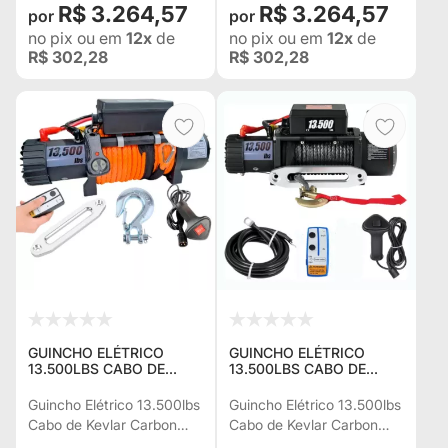
R$ 3.264,57
R$ 3.264,57
no pix
ou em
12x
de
no pix
ou em
12x
de
R$ 302,28
R$ 302,28
GUINCHO ELÉTRICO
GUINCHO ELÉTRICO
13.500LBS CABO DE
13.500LBS CABO DE
KEVLAR 10,9 MM
KEVLAR PRETO 10 MM
CARBON U.S.A. C/ 2
C/2 CONTROLES P/ JEEP
Guincho Elétrico 13.500lbs
Guincho Elétrico 13.500lbs
CONTROLES P/ JEEP
RURAL F75 TROLLER
Cabo de Kevlar Carbon
Cabo de Kevlar Carbon
RURAL F75 TROLLER
L200 HILUX
Sweden c/ 2 Controles p/
U.S.A. c/ 2 Controles p/