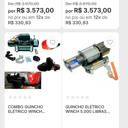
L200 HILUX BAND
BANDEIRANTES
R$ 3.970,00
R$ 3.970,00
Jeep Rural F75 Troller
Jeep Rural F75 Troller
R$ 3.573,00
R$ 3.573,00
L200 Hilux Bandeirante
L200 Hilux Bandeirante
no pix
ou em
12x
de
no pix
ou em
12x
de
R$ 330,83
R$ 330,83
COMBO GUINCHO
GUINCHO ELÉTRICO
ELÉTRICO WINCH
WINCH 5.000 LIBRAS
12.000LBS / 5400KG +
IDEAL PARA GAIOLAS E
MESA EXTERNA PARA
PLATAFORMAS AUTO
MITSUBISHI L-200
SOCORRO