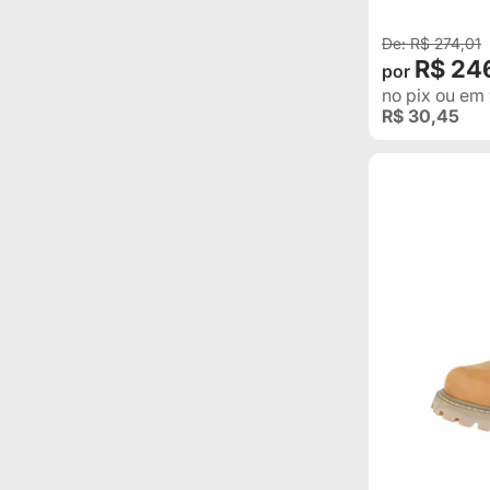
R$ 274,01
R$ 24
no pix
ou em
R$ 30,45