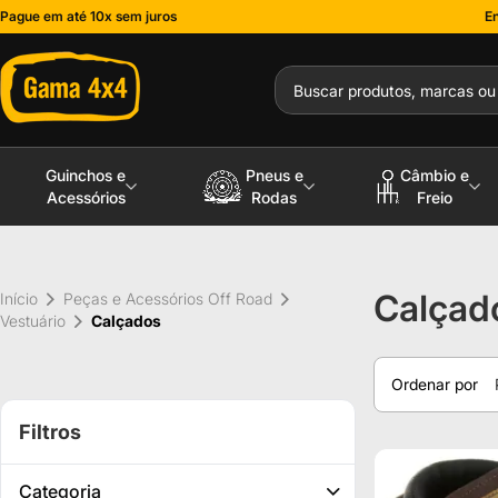
Pague em até 10x sem juros
En
Guinchos e
Pneus e
Câmbio e
Acessórios
Rodas
Freio
Calçad
Início
Peças e Acessórios Off Road
Vestuário
Calçados
Ordenar por
Filtros
Categoria