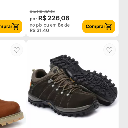
R$ 251,18
R$ 226,06
no pix
ou em
8x
de
mprar
Comprar
R$ 31,40