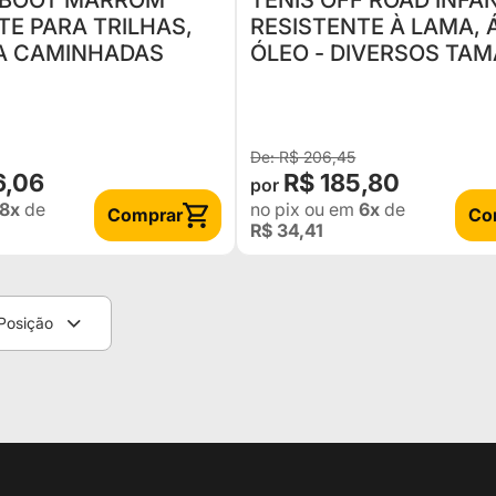
PBOOT MARROM
TÊNIS OFF ROAD INFAN
TE PARA TRILHAS,
RESISTENTE À LAMA, 
A CAMINHADAS
ÓLEO - DIVERSOS TA
R$ 206,45
6,06
R$ 185,80
8x
de
no pix
ou em
6x
de
Comprar
Co
R$ 34,41
Posição