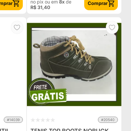
no pix
ou em
8x
de
mprar
Comprar
R$ 31,40
#14039
#20540