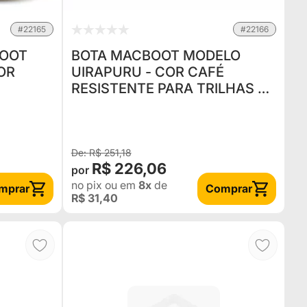
#22165
#22166
BOOT
BOTA MACBOOT MODELO
OR
UIRAPURU - COR CAFÉ
RESISTENTE PARA TRILHAS E
LEVE PARA CAMINHADAS
R$ 251,18
R$ 226,06
no pix
ou em
8x
de
mprar
Comprar
R$ 31,40