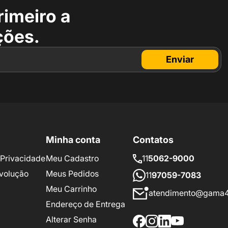
rimeiro a
ções.
Enviar
Minha conta
Contatos
e Privacidade
Meu Cadastro
11
5062-9000
volução
Meus Pedidos
11
97059-7083
Meu Carrinho
atendimento@gama4
Endereço de Entrega
Alterar Senha