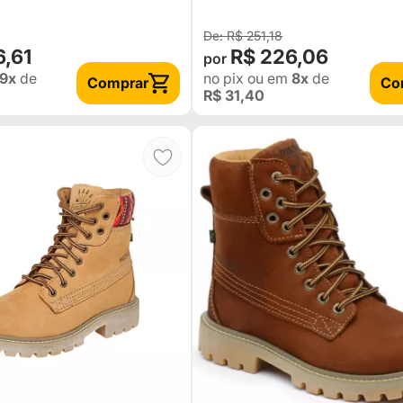
R$ 251,18
6,61
R$ 226,06
9x
de
no pix
ou em
8x
de
Comprar
Co
R$ 31,40