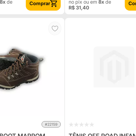
8x
de
no pix
ou em
8x
de
Comprar
Co
R$ 31,40
#22159