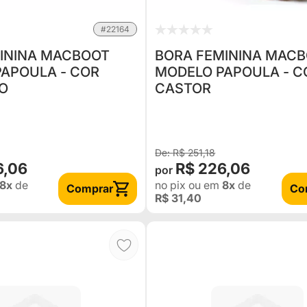
#22164
ININA MACBOOT
BORA FEMININA MAC
APOULA - COR
MODELO PAPOULA - C
O
CASTOR
R$ 251,18
6,06
R$ 226,06
8x
de
no pix
ou em
8x
de
Comprar
Co
R$ 31,40