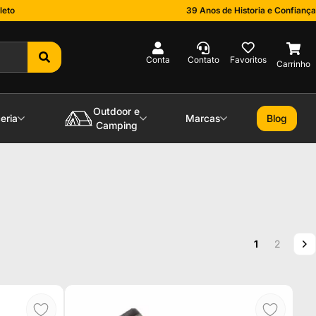
leto
39 Anos de Historia e Confiança
0
Outdoor e
eria
Marcas
Blog
Camping
Página
Você esta le
Página
P
P
1
2