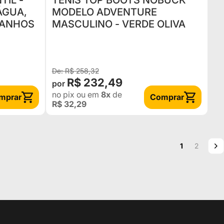
TIL -
TENIS TOP BOOTS NOBUCK
ÁGUA,
MODELO ADVENTURE
MANHOS
MASCULINO - VERDE OLIVA
R$ 258,32
R$ 232,49
no pix
ou em
8x
de
mprar
Comprar
R$ 32,29
Página
Você esta le
Página
P
P
1
2