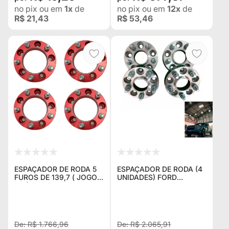
no pix
ou em
1x
de
no pix
ou em
12x
de
R$ 21,43
R$ 53,46
ESPAÇADOR DE RODA 5
ESPAÇADOR DE RODA (4
FUROS DE 139,7 ( JOGO
UNIDADES) FORD
C/4) 38MM JEEP WILLYS,
MAVERICK 2021 EM
JEEP FORD E SPORTAGE
DIANTE
ANTIGA
R$ 1.766,96
R$ 2.065,91