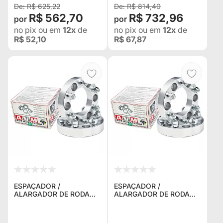
R$ 625,22
R$ 814,40
R$ 562,70
R$ 732,96
no pix
ou em
12x
de
no pix
ou em
12x
de
R$ 52,10
R$ 67,87
ESPAÇADOR /
ESPAÇADOR /
ALARGADOR DE RODA
ALARGADOR DE RODA
AVM 5W054 5X114,3 1.5"
AVM 5U080 5X165,1 1.5"
(38,1MM) ROSCA 1/2"
(38,1MM) ROSCA 16MM X
PARA FORD RANGER 4X2
1.5 PARA LAND ROVER