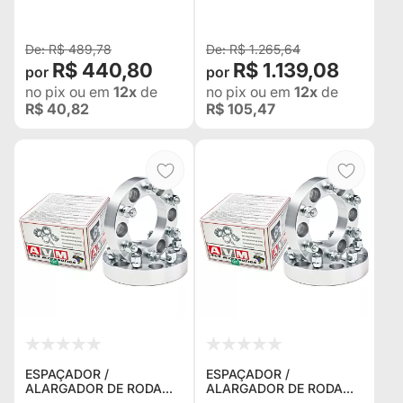
1.5 PARA TOYOTA RAV 4 -
1.5 PARA MAHINDRA
VALOR UNITÁRIO
PICK UP SCORPIO
R$ 489,78
R$ 1.265,64
R$ 440,80
R$ 1.139,08
no pix
ou em
12x
de
no pix
ou em
12x
de
R$ 40,82
R$ 105,47
ESPAÇADOR /
ESPAÇADOR /
ALARGADOR DE RODA
ALARGADOR DE RODA
AVM 5W065 5X160 1.25"
AVM 5W074 5X120 1.5"