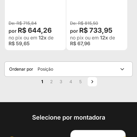
(31,75MM) ROSCA 14MM
(38,1MM) ROSCA 14MM X
X 1.5 PARA KIA BONGO
1.5 PARA VOLKSWAGEN
2500 4X2 , BONGO 2700
AMAROK - O PAR
4X2
R$ 715,84
R$ 815,50
R$ 644,26
R$ 733,95
no pix
ou em
12x
de
no pix
ou em
12x
de
R$ 59,65
R$ 67,96
Ordenar por
Posição
Página
Você esta lendo a pagina
Página
Página
Página
Página
Página
Próximo
1
2
3
4
5
Selecione por montadora