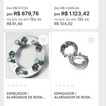
/ 4X4 / EXPLORER 2003 /
SERIES L, LL, LLL, 90, 11
20
R$ 977,51
R$ 1.248,24
R$ 879,76
R$ 1.123,42
no pix
ou em
12x
de
no pix
ou em
12x
de
R$ 81,46
R$ 104,02
ESPAÇADOR /
ESPAÇADOR /
ALARGADOR DE RODA
ALARGADOR DE RODA
AVM 5W059 5X114,3
AVM 5U063 5X160 1.5"
(30MM) ROSCA 12MM X
(38,1MM) ROSCA 14MM X