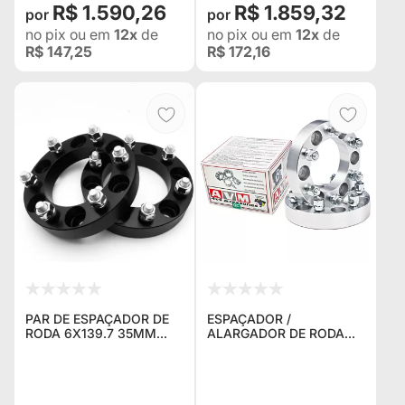
R$ 1.590,26
R$ 1.859,32
no pix
ou em
12x
de
no pix
ou em
12x
de
R$ 147,25
R$ 172,16
PAR DE ESPAÇADOR DE
ESPAÇADOR /
RODA 6X139.7 35MM
ALARGADOR DE RODA
COR PRETA 12MMX1.5"
AVM 5U022 5X139,7 1.5"
CB: 108MM P/ TROLLER /
(38,1MM) ROSCA 12MM X
L200 TRITON /
1.25 PARA TRAKER 2004
BANDEIRANTE / HILUX
EM DIANTE E JIMNY/ OLD