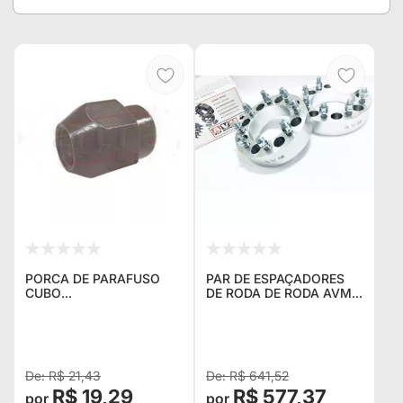
PORCA DE PARAFUSO
PAR DE ESPAÇADORES
CUBO
DE RODA DE RODA AVM
DIANTEIRO/TRASEIRO
8W032 5 FUROS 170
HILUX, COROLLA E
ROSCA 14MM
PITBULL
R$ 21,43
R$ 641,52
R$ 19,29
R$ 577,37