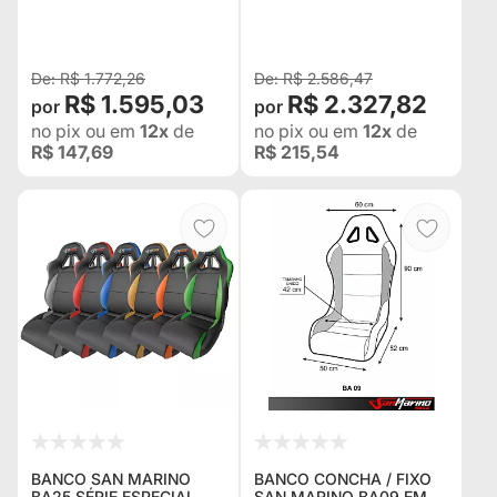
PRETO - ADAPTÁVEL EM
PRETO IDEAL PARA
TODOS OS VEÍCULOS
PRÁTICA DE EXTREME,
INDOR E COMPETIÇÕES
RADICAIS -
R$ 1.772,26
R$ 2.586,47
R$ 1.595,03
R$ 2.327,82
no pix
ou em
12x
de
no pix
ou em
12x
de
R$ 147,69
R$ 215,54
BANCO SAN MARINO
BANCO CONCHA / FIXO
BA25 SÉRIE ESPECIAL
SAN MARINO BA09 EM