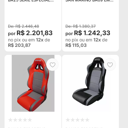
FEITO EM COURVIN -
COURVIN - PRETO COM
COR À SUA ESCOLHA
LATERAL PINK -
ADAPTÁVEL EM TODOS
OS VEÍCULOS
R$ 2.446,48
R$ 1.380,37
R$ 2.201,83
R$ 1.242,33
no pix
ou em
12x
de
no pix
ou em
12x
de
R$ 203,87
R$ 115,03