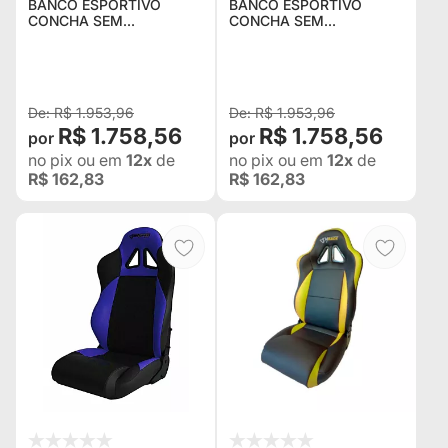
BANCO ESPORTIVO
BANCO ESPORTIVO
CONCHA SEM
CONCHA SEM
RECLINADOR BA22/21
RECLINADOR BA22/21
SAN MARINO EM
SAN MARINO EM
COURVIN VERMELHO
COURVIN PRETO COM
COM CINZA -
CINZA - ADAPTÁVEL EM
ADAPTÁVEL EM TODOS
TODOS OS VEÍCULOS
R$ 1.953,96
R$ 1.953,96
OS VEÍCULOS
R$ 1.758,56
R$ 1.758,56
no pix
ou em
12x
de
no pix
ou em
12x
de
R$ 162,83
R$ 162,83