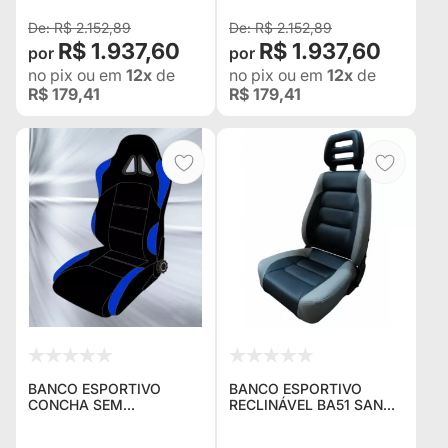
R$ 2.152,89
R$ 2.152,89
R$ 1.937,60
R$ 1.937,60
no pix
ou em
12x
de
no pix
ou em
12x
de
R$ 179,41
R$ 179,41
BANCO ESPORTIVO
BANCO ESPORTIVO
CONCHA SEM
RECLINÁVEL BA51 SAN
RECLINADOR BA22/21
MARINO EM COURVIN
SAN MARINO EM
PRETO / CINZA -