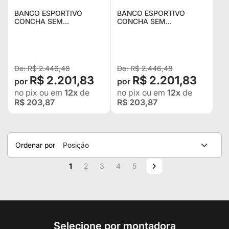
BANCO ESPORTIVO
BANCO ESPORTIVO
CONCHA SEM
CONCHA SEM
RECLINADOR BA22/25
RECLINADOR BA22/25
SAN MARINO EM TECIDO
SAN MARINO EM
PRETO COM AZUL -
COURVIN PRETO COM
ADAPTÁVEL EM TODOS
AMARELO - ADAPTÁVEL
OS VEÍCULOS
EM TODOS OS VEÍCULOS
R$ 2.446,48
R$ 2.446,48
R$ 2.201,83
R$ 2.201,83
no pix
ou em
12x
de
no pix
ou em
12x
de
R$ 203,87
R$ 203,87
Ordenar por
Posição
Página
Você esta lendo a pagina
Página
Página
Página
Página
Página
Próximo
1
2
3
4
5
Selecione por montadora