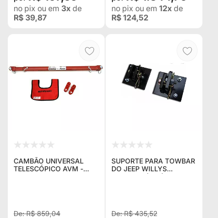
no pix
ou em
3x
de
no pix
ou em
12x
de
R$ 39,87
R$ 124,52
CAMBÃO UNIVERSAL
SUPORTE PARA TOWBAR
TELESCÓPICO AVM -
DO JEEP WILLYS
EASY TOW
MACERAL (PAR)
R$ 859,04
R$ 435,52