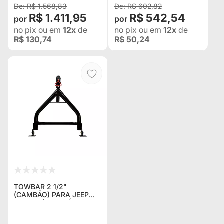
R$ 1.568,83
R$ 602,82
R$ 1.411,95
R$ 542,54
no pix
ou em
12x
de
no pix
ou em
12x
de
R$ 130,74
R$ 50,24
TOWBAR 2 1/2"
(CAMBÃO) PARA JEEP
WILLYS (ADAPTÁVEL EM
QUALQUER 4X4) -
MACERAL