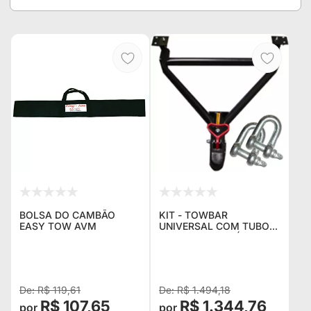
BOLSA DO CAMBÃO
KIT - TOWBAR
EASY TOW AVM
UNIVERSAL COM TUBO
REFORÇADO GRÁTIS 2
ANÍLHAS DE REBOQUE
RETA COM PINO
ROSQUEÁVEL
R$ 119,61
R$ 1.494,18
R$ 107,65
R$ 1.344,76