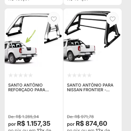
SANTO ANTÔNIO
SANTO ANTÔNIO PARA
REFORÇADO PARA
NISSAN FRONTIER -
NISSAN FRONTIER - ANO
PRETO REFORÇADO -
2007 EM DIANTE
ANO 2007 EM DIANTE
R$ 1.285,94
R$ 971,78
R$ 1.157,35
R$ 874,60
no pix
ou em
12x
de
no pix
ou em
12x
de