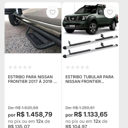
ESTRIBO PARA NISSAN
ESTRIBO TUBULAR PARA
FRONTIER 2017 À 2019 -
NISSAN FRONTIER
EM AÇO CARBONO CKTX
CABINE DUPLA - ANO
245
2007 EM DIANTE
R$ 1.620,88
R$ 1.259,61
R$ 1.458,79
R$ 1.133,65
no pix
ou em
12x
de
no pix
ou em
12x
de
R$ 135,07
R$ 104,97