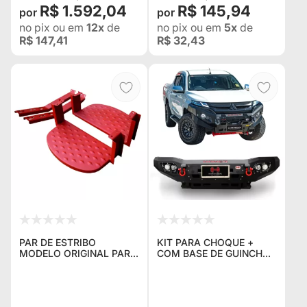
R$ 1.592,04
R$ 145,94
no pix
ou em
12x
de
no pix
ou em
5x
de
R$ 147,41
R$ 32,43
PAR DE ESTRIBO
KIT PARA CHOQUE +
MODELO ORIGINAL PARA
COM BASE DE GUINCHO+
WILLYS CJ2A, CJ3A,
GUINCHO 12 + TELA+ KIT
CJ3B, CJ5, CJ6, M-606 -
INST.+ COLOCAÇ
TODOS OS ANOS