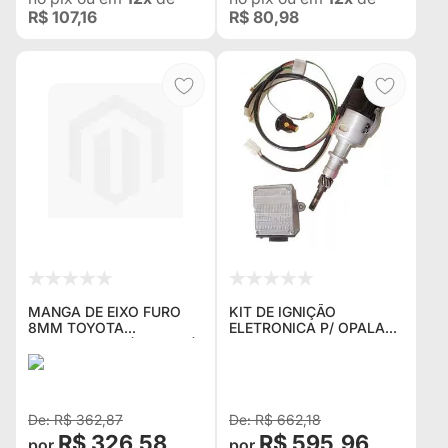
R$ 107,16
R$ 80,98
MANGA DE EIXO FURO
KIT DE IGNIÇÃO
8MM TOYOTA
ELETRONICA P/ OPALA
BANDEIRANTE (KPT-553)
4CC COMPOSTO DE
(Nº ORIGINAL 43431-
CHICOTE ,MODULO E
98001)
DISTRIBUIDOR (1,500 KG)
NOVO
R$ 362,87
R$ 662,18
R$ 326,58
R$ 595,96