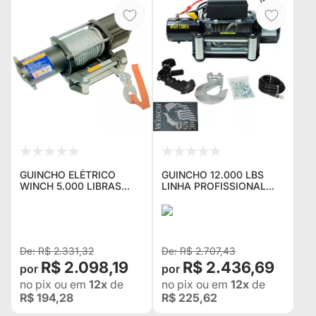
GUINCHO ELÉTRICO
GUINCHO 12.000 LBS
WINCH 5.000 LIBRAS
LINHA PROFISSIONAL
IDEAL PARA GAIOLAS E
2025 12V DE VITRINE-
PLATAFORMAS AUTO
PEÇA ÚNICA
SOCORRO
R$ 2.331,32
R$ 2.707,43
R$ 2.098,19
R$ 2.436,69
no pix
ou em
12x
de
no pix
ou em
12x
de
R$ 194,28
R$ 225,62