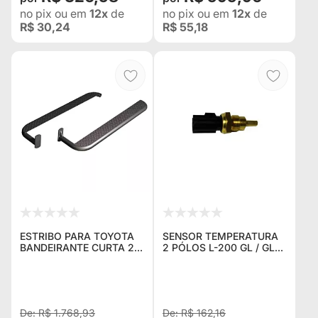
no pix
ou em
12x
de
no pix
ou em
12x
de
R$ 30,24
R$ 55,18
ESTRIBO PARA TOYOTA
SENSOR TEMPERATURA
BANDEIRANTE CURTA 2 E
2 PÓLOS L-200 GL / GLS
1/2 POLEGADAS PAREDE
/ SPORT / PAJERO 2.5 /
DE 1,5 TUBULAR - O PAR
2.8
R$ 1.768,93
R$ 162,16