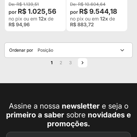
R$ 1.139,51
R$ 10.604,64
R$ 1.025,56
R$ 9.544,18
no pix
ou em
12x
de
no pix
ou em
12x
de
R$ 94,96
R$ 883,72
Ordenar por
Posição
Página
Você esta lendo a pagina
Página
Página
Página
Próximo
1
2
3
Assine a nossa
newsletter
e seja o
primeiro a
saber
sobre
novidades e
promoções.