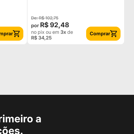
R$ 102,75
R$ 92,48
no pix
ou em
3x
de
mprar
Comprar
R$ 34,25
rimeiro a
ções.