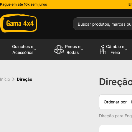
Pague em até 10x sem juros
En
Guinchos e
Pneus e
Câmbio e
Acessórios
Rodas
Freio
Direçã
Início
Direção
Ordenar por
Direção para En