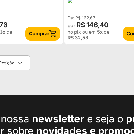
R$ 162,67
,76
R$ 146,40
3x
de
no pix
ou em
5x
de
Comprar
Co
R$ 32,53
Posição
a nossa
newsletter
e seja o
p
r
sobre
novidades e promo