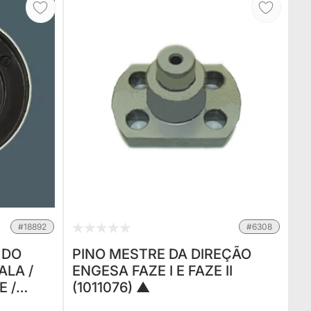
#18892
#6308
 DO
PINO MESTRE DA DIREÇÃO
ALA /
ENGESA FAZE I E FAZE II
E /
(1011076) ▲