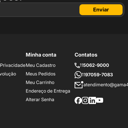
Enviar
Minha conta
Contatos
e Privacidade
Meu Cadastro
11
5062-9000
volução
Meus Pedidos
11
97059-7083
Meu Carrinho
atendimento@gama4
Endereço de Entrega
Alterar Senha