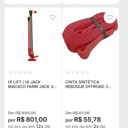
HI LIFT / HI JACK
CINTA SINTÉTICA
MACACO FARM JACK 3
REBOQUE OFFROAD 3
TON 60 POL 1,50 CM OFF
MTS - 5 TON. SEM
ROAD
GANCHOS JEEP WILLYS
RURAL F75 TROLLER
DEFENDER
R$ 890,00
R$ 61,98
R$ 801,00
R$ 55,78
no pix
ou em
12x
de
no pix
ou em
2x
de