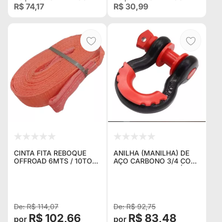
R$ 74,17
R$ 30,99
CINTA FITA REBOQUE
ANILHA (MANILHA) DE
OFFROAD 6MTS / 10TON
AÇO CARBONO 3/4 COM
4X4 SEM GANCHO
PROTETOR ANTI RUÍDO
GUINCHO TRILHA JEEP
PARA TROLLER JEEP E
WILLYS RURAL F75
PICAPES
TROLLER DEFENDER
R$ 114,07
R$ 92,75
R$ 102,66
R$ 83,48