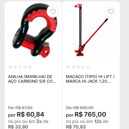
ANILHA (MANILHA) DE
MACACO (TIPO) HI LIFT /
AÇO CARBONO 5/8 COM
MARCA HI JACK 1,20
PROTETOR ANTI RUÍDO
MTS
PARA TROLLER JEEP E
PICAPES
R$ 67,60
R$ 850,00
R$ 60,84
R$ 765,00
no pix
ou em
2x
de
no pix
ou em
12x
de
R$ 33,80
R$ 70,83