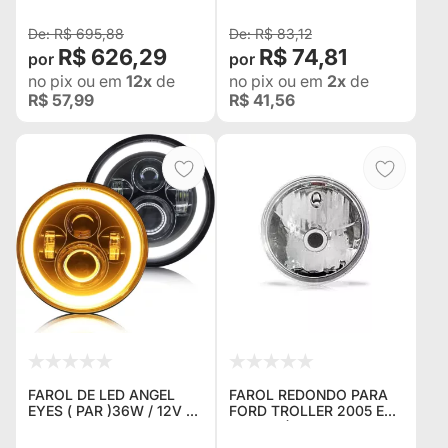
SAMURAI
ORIGINAL DO TROLLER
(O PAR
R$ 695,88
R$ 83,12
R$ 626,29
R$ 74,81
no pix
ou em
12x
de
no pix
ou em
2x
de
R$ 57,99
R$ 41,56
FAROL DE LED ANGEL
FAROL REDONDO PARA
EYES ( PAR )36W / 12V -
FORD TROLLER 2005 EM
IDEAL PARA JEEP
DIANTE (SEM
WILLYS, WRANGLER,
LAMPADAS)