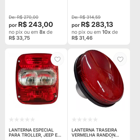
RURAL, F-75, TROLLER
(PREÇO PAR) PARA TROL
R$ 270,00
R$ 314,59
R$ 243,00
R$ 283,13
no pix
ou em
8x
de
no pix
ou em
10x
de
R$ 33,75
R$ 31,46
LANTERNA ESPECIAL
LANTERNA TRASEIRA
PARA TROLLER, JEEP E
VERMELHA RANDON
CARRETAS, LENTE
12CM P/ ADAPTAÇÃO EM