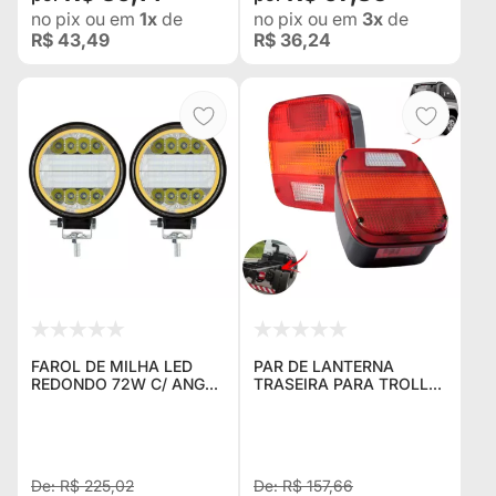
no pix
ou em
1x
de
no pix
ou em
3x
de
R$ 43,49
R$ 36,24
FAROL DE MILHA LED
PAR DE LANTERNA
REDONDO 72W C/ ANGEL
TRASEIRA PARA TROLLER
EYES 12-24V ( PAR ) JEEP
P/ JEEP WILLYS E FORD
TROLLER RURAL F-75
CARGO
TRATOR AGRICOLA
SUZUKI TOYOTA TRITON
R$ 225,02
R$ 157,66