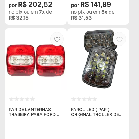
R$ 202,52
R$ 141,89
no pix
ou em
7x
de
no pix
ou em
5x
de
R$ 32,15
R$ 31,53
PAR DE LANTERNAS
FAROL LED ( PAR )
TRASEIRA PARA FORD
ORIGINAL TROLLER DE
CARGO CAMINHÃO VW
99 À 02, BANDEIRANTE,
TROLLER JEEP
CHEROKEE 93 À 99 -
CARRETAS
SUPORTE DEVE SER ADA