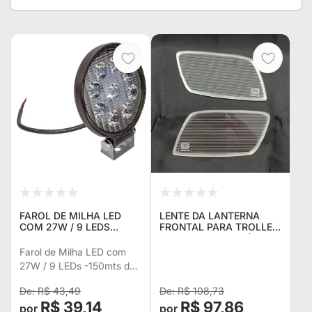
FAROL DE MILHA LED
LENTE DA LANTERNA
COM 27W / 9 LEDS
FRONTAL PARA TROLLER
-150MTS DE ALCANCE -
ANO 2009 A 2014 (O
IDEAL PARA
PAR)
Farol de Milha LED com
SUBSTITUIÇÃO DO
27W / 9 LEDs -150mts de
ORIGINAL DO TROLLER -
Alcance - Ideal para
UNITÁRIO
R$ 43,49
R$ 108,73
substituição do Original do
R$ 39,14
R$ 97,86
Troller - Unitário