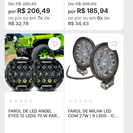
R$ 229,43
R$ 206,60
R$ 206,49
R$ 185,94
no pix
ou em
7x
de
no pix
ou em
6x
de
R$ 32,78
R$ 34,43
FAROL DE LED ANGEL
FAROL DE MILHA LED
EYES 12 LEDS 70 W PARA
COM 27W / 9 LEDS - O
JEEP WILLYS WRANGLER
PAR - 150MTS DE
RURAL F-75 TROLLER
ALCANCE - IDEAL PARA
BANDEIRANTES FUSCA
SUBSTITUIÇÃO DO