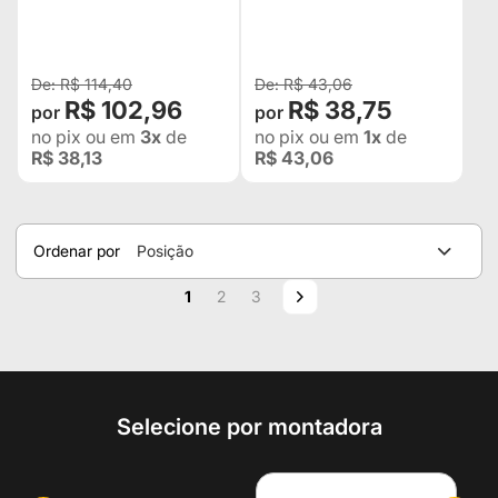
ACRÍLICA LISA
CARRETA / CAMINHÃO
JEEP WILLYS RURAL F75
JAVALI TROLLER CBT
JAVAL
R$ 114,40
R$ 43,06
R$ 102,96
R$ 38,75
no pix
ou em
3x
de
no pix
ou em
1x
de
R$ 38,13
R$ 43,06
Ordenar por
Posição
Página
Você esta lendo a pagina
Página
Página
Página
Próximo
1
2
3
Selecione por montadora