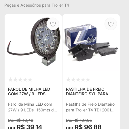
Peças e Acessórios para Troller T4
FAROL DE MILHA LED
PASTILHA DE FREIO
COM 27W / 9 LEDS
DIANTEIRO SYL PARA
-150MTS DE ALCANCE -
TROLLER T4 TDI 2001 EM
IDEAL PARA
DIANTE
Farol de Milha LED com
Pastilha de Freio Dianteiro
SUBSTITUIÇÃO DO
27W / 9 LEDs -150mts de
para Troller T4 TDI 2001
ORIGINAL DO TROLLER -
Alcance - Ideal para
em diante
UNITÁRIO
R$ 43,49
R$ 107,65
substituição do Original do
R$ 39,14
R$ 96,88
Troller - Unitário