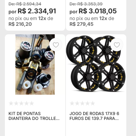
TOYOT
R$ 2.594,34
R$ 3.353,39
R$ 2.334,91
R$ 3.018,05
no pix
ou em
12x
de
no pix
ou em
12x
de
R$ 216,20
R$ 279,45
KIT DE PONTAS
JOGO DE RODAS 17X9 6
DIANTEIRA DO TROLLER
FUROS DE 139.7 PARA
2002 A 2014
MITSUBISHI TRITON,
TROLLER, NOVA RANGER,
NOVA S10 ENGESA,