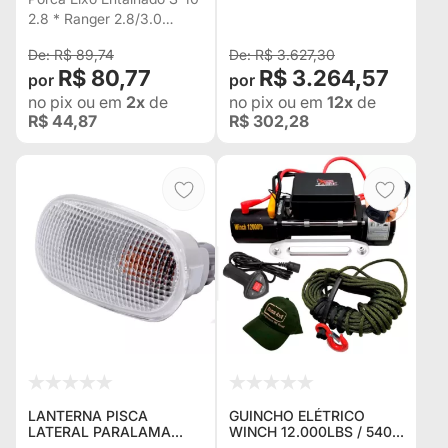
IVECO DAILY
P/ JEEP RURAL F75
2.8 * Ranger 2.8/3.0
35514/45514
TROLLER TOYOTA
Frontier 2002/2007 Troller
BANDEIRA
R$ 89,74
R$ 3.627,30
Iveco Daily 35514/45514
R$ 80,77
R$ 3.264,57
no pix
ou em
2x
de
no pix
ou em
12x
de
R$ 44,87
R$ 302,28
LANTERNA PISCA
GUINCHO ELÉTRICO
LATERAL PARALAMA
WINCH 12.000LBS / 5400
TROLLER T4 2009 2010
KG. C/ CORDA NAVAL