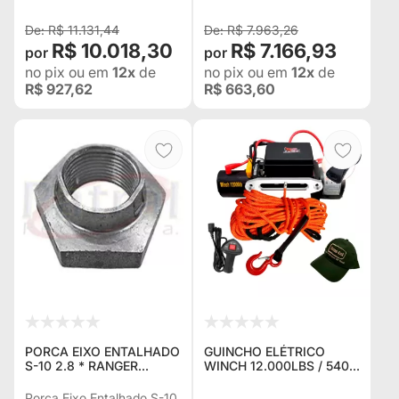
TOYOTA HILUX, TOYOTA
R$ 11.131,44
R$ 7.963,26
R$ 10.018,30
R$ 7.166,93
no pix
ou em
12x
de
no pix
ou em
12x
de
R$ 927,62
R$ 663,60
PORCA EIXO ENTALHADO
GUINCHO ELÉTRICO
S-10 2.8 * RANGER
WINCH 12.000LBS / 5400
2.8/3.0 FRONTIER
KG. C/ CORDA NAVAL
2002/2007 TROLLER
LARANJA + CONTROLE
Porca Eixo Entalhado S-10