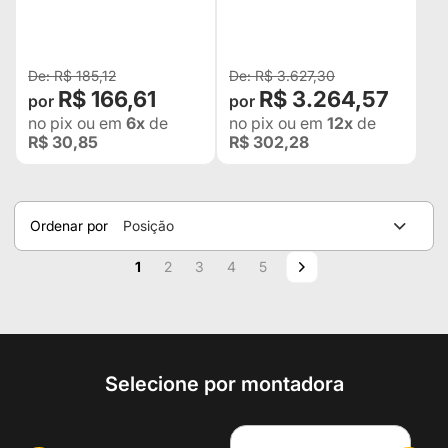
2011 2012 2013
VERDE + CONTROLE P/
JEEP RURAL F75
TROLLER TOYOTA
BANDEIRANT
R$ 185,12
R$ 3.627,30
R$ 166,61
R$ 3.264,57
no pix
ou em
6x
de
no pix
ou em
12x
de
R$ 30,85
R$ 302,28
Ordenar por
Posição
Página
Você esta lendo a pagina
Página
Página
Página
Página
Página
Próximo
1
2
3
4
5
Selecione por montadora