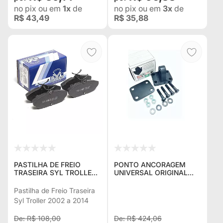
no pix
ou em
1x
de
no pix
ou em
3x
de
R$ 43,49
R$ 35,88
PASTILHA DE FREIO
PONTO ANCORAGEM
TRASEIRA SYL TROLLER
UNIVERSAL ORIGINAL
2002 A 2014
NOVO TROLLER - AVM
Pastilha de Freio Traseira
Syl Troller 2002 a 2014
R$ 108,00
R$ 424,06