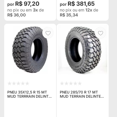
R$ 97,20
R$ 381,65
no pix
ou em
3x
de
no pix
ou em
12x
de
R$ 36,00
R$ 35,34
PNEU 35X12,5 R 15 MT
PNEU 285/70 R 17 MT
MUD TERRRAIN DELINTE
MUD TERRAIN DELINTE
70%OFF 30% ON PARA
NOVA RANGER, NEW
TROLLER, JEEP WILLYS, F
TRITON, NOVO TROLLER,
1000, D 20, NISSAN
JEEP, WRANGLER,
XTERRA
NISSAN FRONTIER E