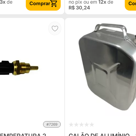
3x
de
no pix
ou em
12x
de
Comprar
Co
R$ 30,24
#7269