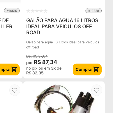
#10515
#10338
 DE
GALÃO PARA AGUA 16 LITROS
OLLER
IDEAL PARA VEICULOS OFF
ROAD
Galão para agua 16 Litros ideal para veiculos
off road
R$ 97,04
R$ 87,34
no pix
ou em
3x
de
mprar
Comprar
R$ 32,35