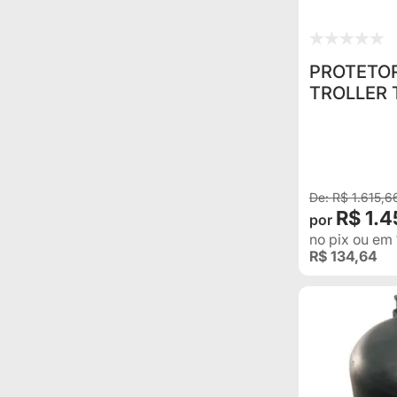
PROTETO
TROLLER T
R$ 1.615,6
R$ 1.
no pix
ou em
R$ 134,64