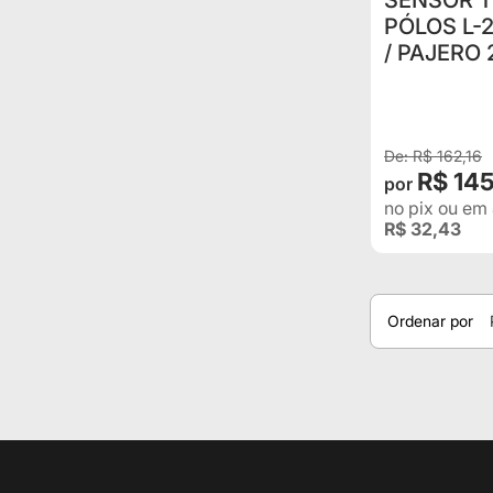
SENSOR 
PÓLOS L-2
/ PAJERO 2
R$ 162,16
R$ 14
no pix
ou em
R$ 32,43
Ordenar por