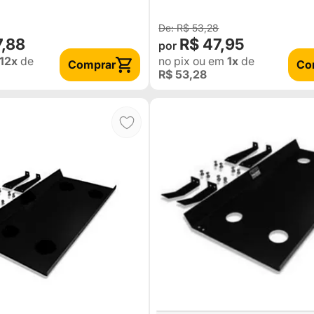
R$ 53,28
7,88
R$ 47,95
12x
de
no pix
ou em
1x
de
Comprar
Co
R$ 53,28