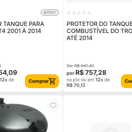
#17017
R TANQUE PARA
PROTETOR DO TANQUE
4 2001 À 2014
COMBUSTÍVEL DO TR
ATÉ 2014
6
R$ 841,42
454,09
R$ 757,28
12x
de
no pix
ou em
12x
de
Comprar
Co
R$ 70,12