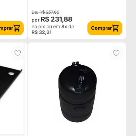
R$ 257,65
R$ 231,88
no pix
ou em
8x
de
mprar
Comprar
R$ 32,21