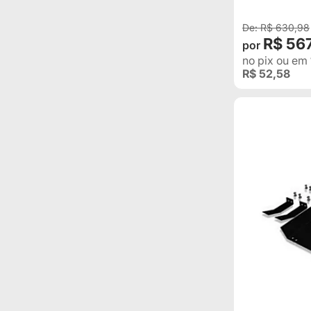
R$ 630,98
R$ 56
no pix
ou em
R$ 52,58