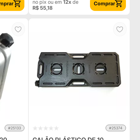
no pix
ou em
12x
de
mprar
Comprar
R$ 55,18
#25133
#25374