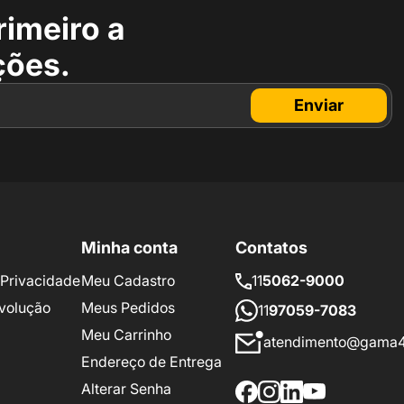
rimeiro a
ções.
Enviar
Minha conta
Contatos
e Privacidade
Meu Cadastro
11
5062-9000
volução
Meus Pedidos
11
97059-7083
Meu Carrinho
atendimento@gama4
Endereço de Entrega
Alterar Senha