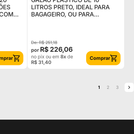
 20
GALÃO PLÁSTICO DE 10
ÇÕES
LITROS PRETO, IDEAL PARA
 COM
BAGAGEIRO, OU PARA
EL)
PRENDER NO ESTEPE. PARA
ZAR UM
ÁLCOOL E ÁGUA - MARCA
MIDWEST
R$ 251,18
R$ 226,06
no pix
ou em
8x
de
mprar
Comprar
R$ 31,40
Página
Você esta lendo a
Página
Página
P
P
1
2
3