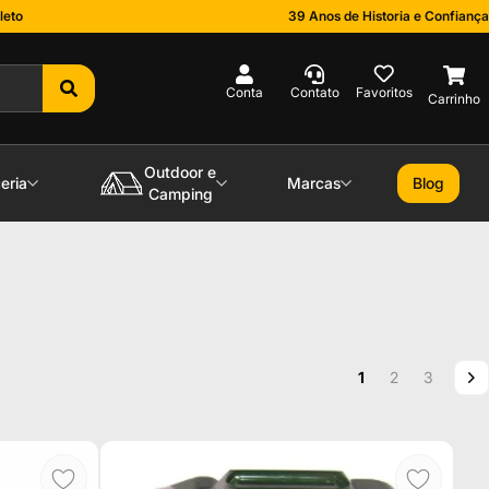
leto
39 Anos de Historia e Confiança
0
Outdoor e
eria
Marcas
Blog
Camping
Página
Você esta lendo a
Página
Página
P
P
1
2
3