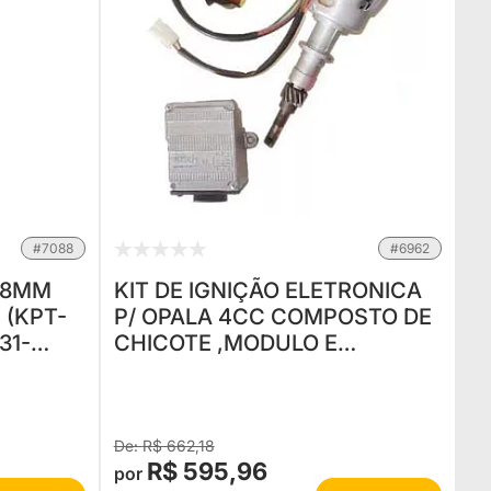
#7088
#6962
 8MM
KIT DE IGNIÇÃO ELETRONICA
 (KPT-
P/ OPALA 4CC COMPOSTO DE
31-
CHICOTE ,MODULO E
DISTRIBUIDOR (1,500 KG)
NOVO
R$ 662,18
R$ 595,96