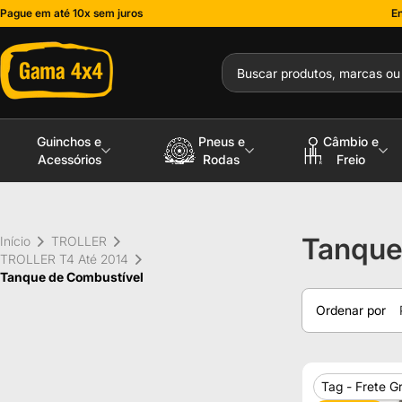
Pague em até 10x sem juros
En
Guinchos e
Pneus e
Câmbio e
Acessórios
Rodas
Freio
Tanque
Início
TROLLER
TROLLER T4 Até 2014
Tanque de Combustível
Ordenar por
Tag - Frete Gr