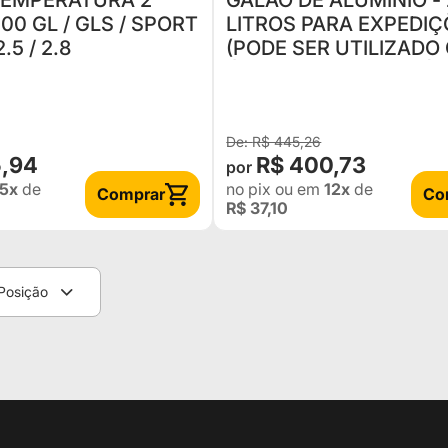
TEMPERATURA 2
GALÃO DE ALUMÍNIO -
00 GL / GLS / SPORT
LITROS PARA EXPEDI
.5 / 2.8
(PODE SER UTILIZADO
ÁGUA OU COMBUSTÍV
RECOMENDA-SE UTILI
GAL
R$ 445,26
5,94
R$ 400,73
5x
de
no pix
ou em
12x
de
Comprar
Co
R$ 37,10
Posição