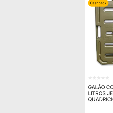
Cashback
GALÃO CO
LITROS J
QUADRIC
P/ ÁGUA E
MILITAR