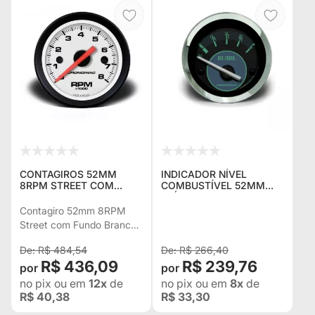
CONTAGIROS 52MM
INDICADOR NÍVEL
8RPM STREET COM
COMBUSTÍVEL 52MM
FUNDO BRANCO PARA
ELÉTRICO VERDE VW -
TROLLER MOTOR 2.8
CRONOMAC
Contagiro 52mm 8RPM
Street com Fundo Branco
para Troller Motor 2.8
R$ 484,54
R$ 266,40
R$ 436,09
R$ 239,76
no pix
ou em
12x
de
no pix
ou em
8x
de
R$ 40,38
R$ 33,30