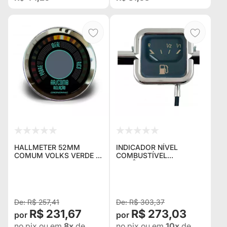
HALLMETER 52MM
INDICADOR NÍVEL
COMUM VOLKS VERDE -
COMBUSTÍVEL
CRONOMAC
MECÂNICO 52MM VW
BEGE - CRONOMAC
R$ 257,41
R$ 303,37
R$ 231,67
R$ 273,03
no pix
ou em
8x
de
no pix
ou em
10x
de