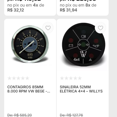
no pix
ou em
4x
de
no pix
ou em
8x
de
R$ 32,12
R$ 31,94
CONTAGIROS 85MM
SINALEIRA 52MM
8.000 RPM VW BEGE -
ELÉTRICA 4×4 – WILLYS
CRONOMAC
R$ 585,20
R$ 127,76