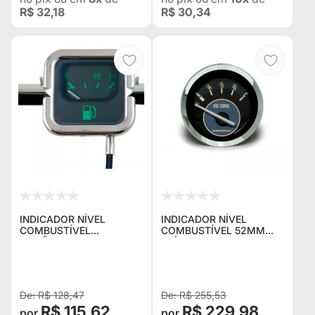
R$ 32,18
R$ 30,34
INDICADOR NÍVEL
INDICADOR NÍVEL
COMBUSTÍVEL
COMBUSTÍVEL 52MM
MECÂNICO 52MM VW
ELÉTRICO BEGE VW -
VERDE - CRONOMAC
CRONOMAC
R$ 128,47
R$ 255,53
R$ 115,62
R$ 229,98