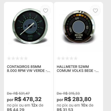
CONTAGIROS 85MM
HALLMETER 52MM
8.000 RPM VW VERDE -
COMUM VOLKS BEGE -
CRONOMAC
CRONOMAC
R$ 531,47
R$ 315,33
R$ 478,32
R$ 283,80
no pix
ou em
12x
de
no pix
ou em
10x
de
R$ 44,29
R$ 31,53