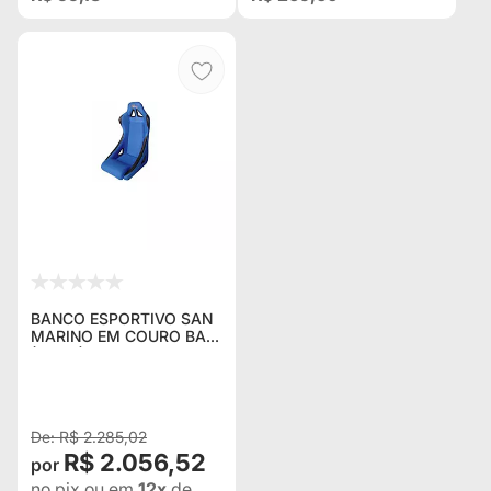
BANCO ESPORTIVO SAN
MARINO EM COURO BA11
(CADA)
R$ 2.285,02
R$ 2.056,52
no pix
ou em
12x
de