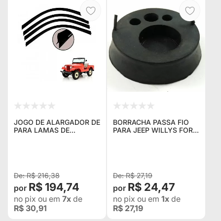
JOGO DE ALARGADOR DE
BORRACHA PASSA FIO
PARA LAMAS DE
PARA JEEP WILLYS FORD
BORRACHA P/ JEEP
RURAL E PICKUP F-75 -
WILLYS RURAL F75
TODOS
R$ 216,38
R$ 27,19
R$ 194,74
R$ 24,47
no pix
ou em
7x
de
no pix
ou em
1x
de
R$ 30,91
R$ 27,19