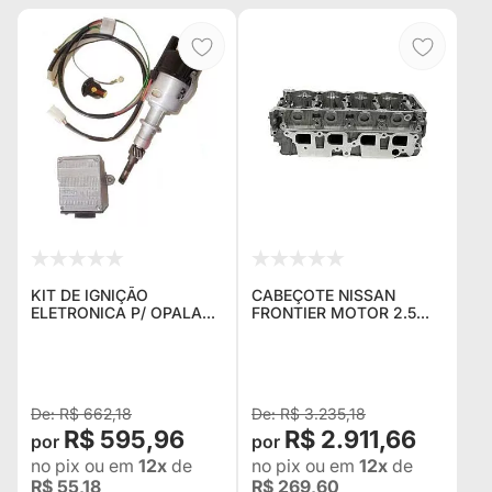
KIT DE IGNIÇÃO
CABEÇOTE NISSAN
ELETRONICA P/ OPALA
FRONTIER MOTOR 2.5
4CC COMPOSTO DE
DIESEL ANO 2001
CHICOTE ,MODULO E
(ACOMPANHA
DISTRIBUIDOR (1,500 KG)
VALVULAS)
NOVO
R$ 662,18
R$ 3.235,18
R$ 595,96
R$ 2.911,66
no pix
ou em
12x
de
no pix
ou em
12x
de
R$ 55,18
R$ 269,60