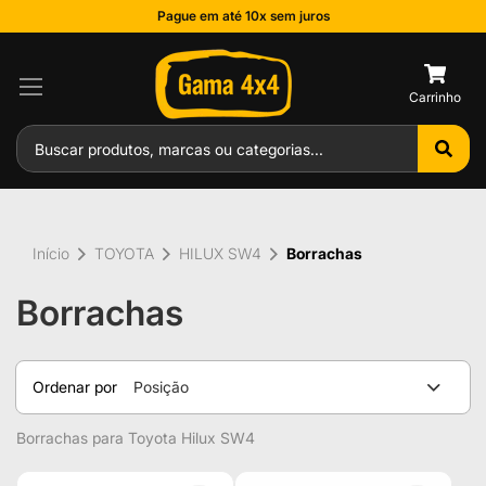
Pague em até 10x sem juros
0
Início
TOYOTA
HILUX SW4
Borrachas
Borrachas
Ordenar por
Posição
Borrachas para Toyota Hilux SW4