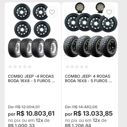
COMBO JEEP -4 RODAS
COMBO JEEP: 4 RODAS
RODA 16X8 - 5 FUROS DE
RODA 16X8 - 5 FUROS DE
139.7 DAYTONA BLACK
139.7 DAYTONA BLACK
EM AÇO (REFORÇADA)
EM AÇO (REFORÇADA) +
ESTILO MANGELS PRETO
4 PNEUS GT RADIAL
FOSCO ELETROSTÁTI
ADVENTURO 305/70 R
R$ 12.004,01
R$ 14.482,06
R$ 10.803,61
R$ 13.033,85
no pix
ou em
12x
de
no pix
ou em
12x
de
R$ 1.000,33
R$ 1.206,84