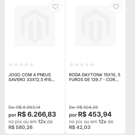
JOGO COM 4 PNEUS
RODA DAYTONA 15X10, 5
SAVERO 33X12,5 R15
FUROS DE 139.7 - COR
MUD-TERRAIN + 4
BLACK - PARA WILLYS,
RODAS FORTWHEEL EM
F1000, NIVA, SUZUKI
LIGA LEVE 15X10 5
SAMURAI / VITARA -
FUROS DE 13
STEEL WHEEL AUS
R$ 6.963,14
R$ 504,38
R$ 6.266,83
R$ 453,94
no pix
ou em
12x
de
no pix
ou em
12x
de
R$ 580,26
R$ 42,03