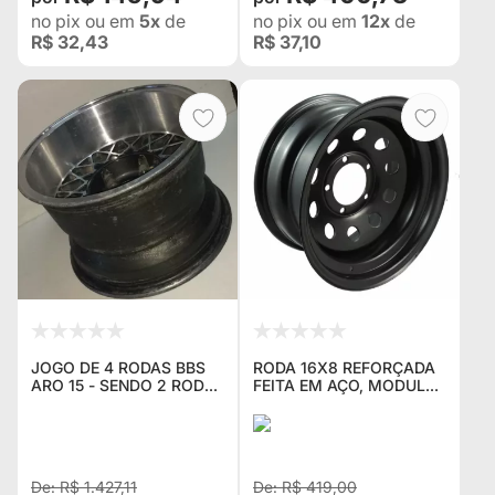
no pix
ou em
5x
de
no pix
ou em
12x
de
R$ 32,43
R$ 37,10
JOGO DE 4 RODAS BBS
RODA 16X8 REFORÇADA
ARO 15 - SENDO 2 RODAS
FEITA EM AÇO, MODULAR
15X8 E 2 RODAS 15X10 5
5 FUROS DE 139,7 BLACK
FUROS DE 139,7
(ÚLTIMA PEÇA)
R$ 1.427,11
R$ 419,00