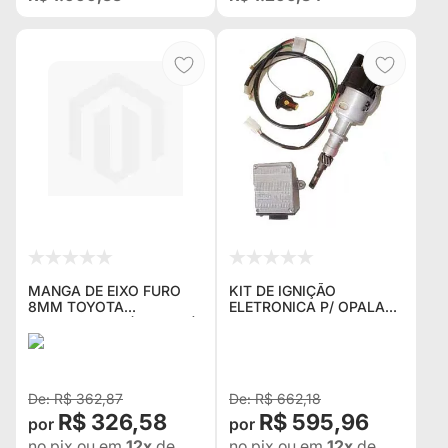
MANGA DE EIXO FURO
KIT DE IGNIÇÃO
8MM TOYOTA
ELETRONICA P/ OPALA
BANDEIRANTE (KPT-553)
4CC COMPOSTO DE
(Nº ORIGINAL 43431-
CHICOTE ,MODULO E
98001)
DISTRIBUIDOR (1,500 KG)
NOVO
R$ 362,87
R$ 662,18
R$ 326,58
R$ 595,96
no pix
ou em
12x
de
no pix
ou em
12x
de