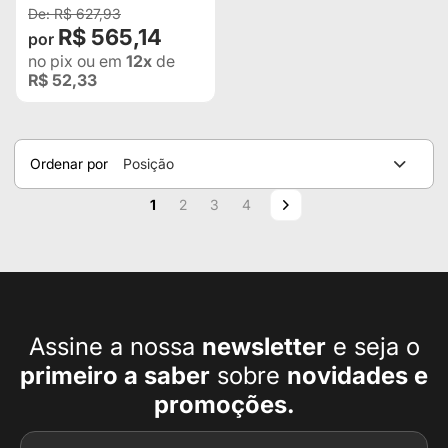
R$ 627,93
R$ 565,14
no pix
ou em
12x
de
R$ 52,33
Ordenar por
Posição
Página
Você esta lendo a pagina
Página
Página
Página
Página
Próximo
1
2
3
4
Assine a nossa
newsletter
e seja o
primeiro a
saber
sobre
novidades e
promoções.