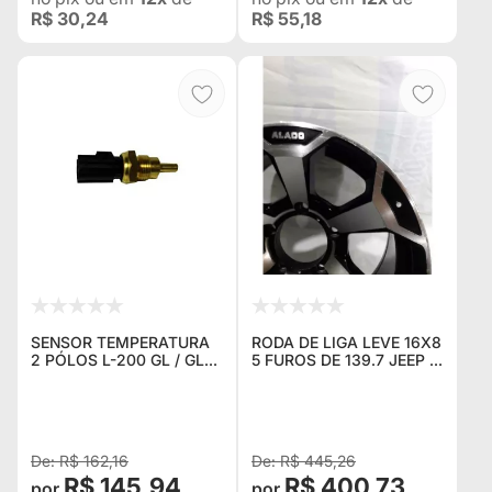
R$ 30,24
R$ 55,18
SENSOR TEMPERATURA
RODA DE LIGA LEVE 16X8
2 PÓLOS L-200 GL / GLS
5 FUROS DE 139.7 JEEP ,
/ SPORT / PAJERO 2.5 /
F 1000
2.8
R$ 162,16
R$ 445,26
R$ 145,94
R$ 400,73